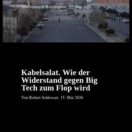
Von
Somayeh Rostampour
,
22. Mai 2026
Kabelsalat. Wie der
Widerstand gegen Big
Tech zum Flop wird
Von
Robert Schlosser
,
15. Mai 2026