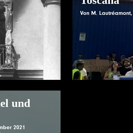
3
Von
M. Lautréamont
el und
mber 2021