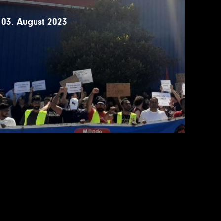
,
03. August 2023