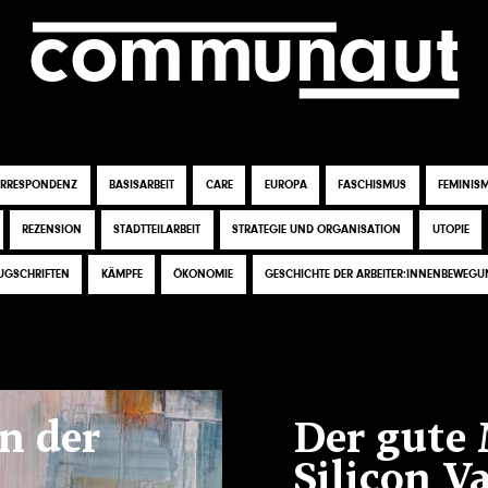
c
o
m
m
una
ut
ORRESPONDENZ
BASISARBEIT
CARE
EUROPA
FASCHISMUS
FEMINIS
REZENSION
STADTTEILARBEIT
STRATEGIE UND ORGANISATION
UTOPIE
UGSCHRIFTEN
KÄMPFE
ÖKONOMIE
GESCHICHTE DER ARBEITER:INNENBEWEG
n der
Der gute
Silicon Va