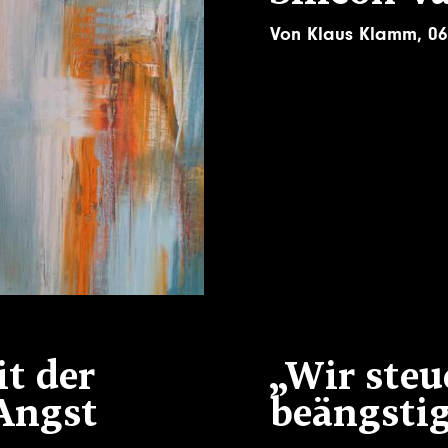
Von
Klaus Klamm
,
06
it der
„Wir steu
 Angst
beängsti