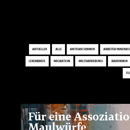
Direkt
zum
Inhalt
HAUPTMENÜ
Tags
AKTUELLES
ALLE
ANTIFASCHISMUS
ARBEITER:INNENK
LESERBRIEFE
MIGRATION
MILITARISIERUNG
RASSISMUS
FL
Für eine Assoziatio
Maulwürfe