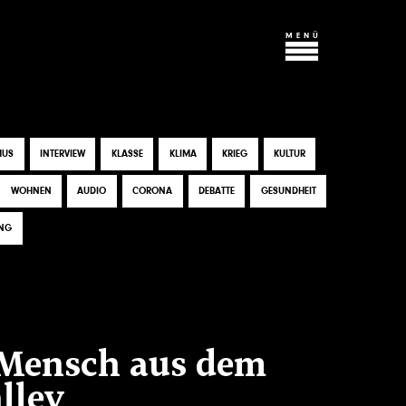
MENÜ
CLOSE
ARCHIV
MUS
INTERVIEW
KLASSE
KLIMA
KRIEG
KULTUR
ÜBER UNS
WOHNEN
AUDIO
CORONA
DEBATTE
GESUNDHEIT
KOSMOPROLET
UNG
KONTAKT & MITARBEIT
 Mensch aus dem
lley