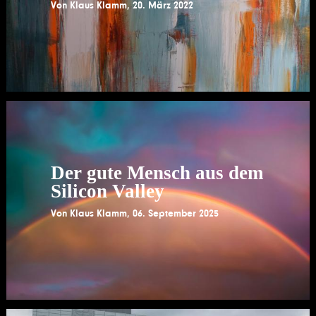
Von
Klaus Klamm
,
20. März 2022
Der gute Mensch aus dem
Silicon Valley
Von
Klaus Klamm
,
06. September 2025