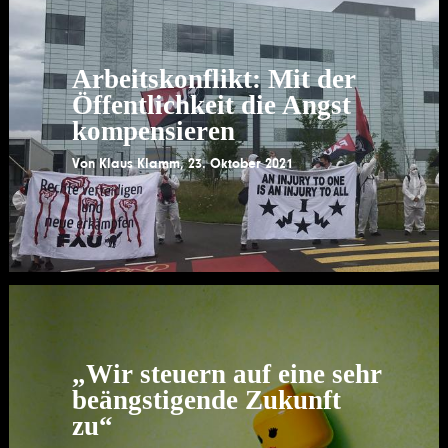
Arbeitskonflikt: Mit der
Öffentlichkeit die Angst
kompensieren
Von
Klaus Klamm
,
23. Oktober 2021
„Wir steuern auf eine sehr
beängstigende Zukunft
zu“