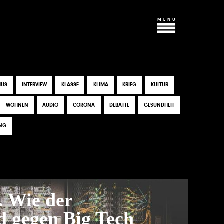
MENÜ
CLOSE
ARCHIV
MUS
INTERVIEW
KLASSE
KLIMA
KRIEG
KULTUR
ÜBER UNS
WOHNEN
AUDIO
CORONA
DEBATTE
GESUNDHEIT
KOSMOPROLET
UNG
KONTAKT & MITARBEIT
. Wie der
 gegen Big Tech