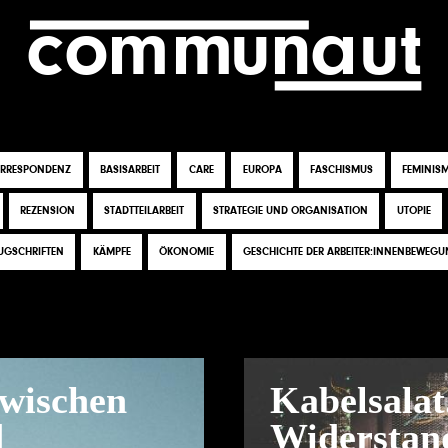
c
o
m
m
una
ut
ORRESPONDENZ
BASISARBEIT
CARE
EUROPA
FASCHISMUS
FEMINIS
REZENSION
STADTTEILARBEIT
STRATEGIE UND ORGANISATION
UTOPIE
UGSCHRIFTEN
KÄMPFE
ÖKONOMIE
GESCHICHTE DER ARBEITER:INNENBEWEG
zwischen
Kabelsalat
d
Widerstand