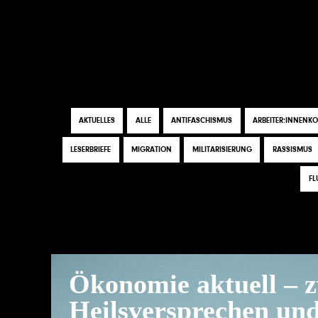
Direkt
zum
Inhalt
HAUPTMENÜ
Tags
AKTUELLES
ALLE
ANTIFASCHISMUS
ARBEITER:INNENK
LESERBRIEFE
MIGRATION
MILITARISIERUNG
RASSISMUS
FL
Ökonomie aktuell – 
Heilsversprechen un