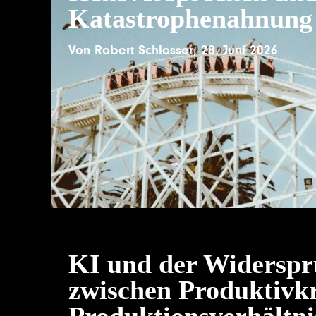
Katastrophenahnung
Von
Robert Schlosser
,
28. Juni 2026
KI und der Widerspr
zwischen Produktivk
Produktionsverhältni