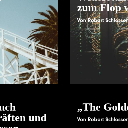
zum Flop 
Von
Robert Schlosser
uch
„The Gold
räften und
Von
Robert Schlosser
ssen