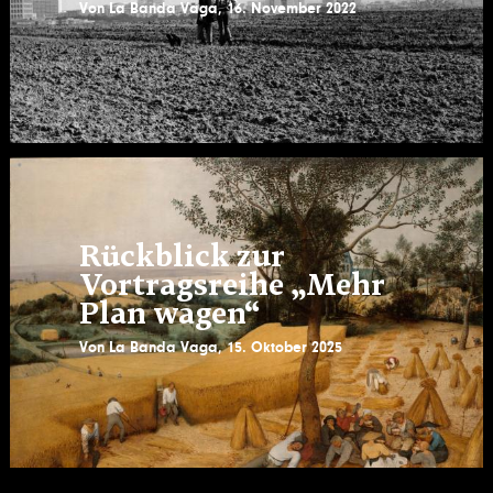
Von
La Banda Vaga
,
16. November 2022
Rückblick zur
Vortragsreihe „Mehr
Plan wagen“
Von
La Banda Vaga
,
15. Oktober 2025