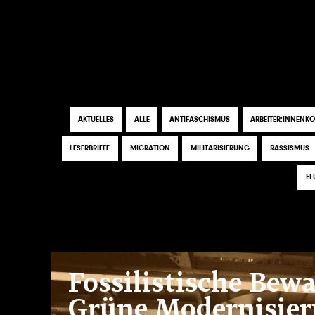
Direkt
zum
Inhalt
HAUPTMENÜ
Tags
AKTUELLES
ALLE
ANTIFASCHISMUS
ARBEITER:INNENK
LESERBRIEFE
MIGRATION
MILITARISIERUNG
RASSISMUS
FL
Fossilistische Bew
Grüne Modernisier