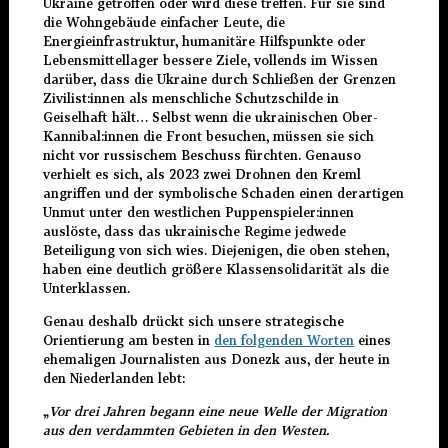
Ukraine getroffen oder wird diese treffen. Für sie sind
die Wohngebäude einfacher Leute, die
Energieinfrastruktur, humanitäre Hilfspunkte oder
Lebensmittellager bessere Ziele, vollends im Wissen
darüber, dass die Ukraine durch Schließen der Grenzen
Zivilist:innen als menschliche Schutzschilde in
Geiselhaft hält… Selbst wenn die ukrainischen Ober-
Kannibal:innen die Front besuchen, müssen sie sich
nicht vor russischem Beschuss fürchten. Genauso
verhielt es sich, als 2023 zwei Drohnen den Kreml
angriffen und der symbolische Schaden einen derartigen
Unmut unter den westlichen Puppenspieler:innen
auslöste, dass das ukrainische Regime jedwede
Beteiligung von sich wies. Diejenigen, die oben stehen,
haben eine deutlich größere Klassensolidarität als die
Unterklassen.
Genau deshalb drückt sich unsere strategische
Orientierung am besten in
den folgenden Worten
eines
ehemaligen Journalisten aus Donezk aus, der heute in
den Niederlanden lebt:
„
Vor drei Jahren begann eine neue Welle der Migration
aus den verdammten Gebieten in den Westen.