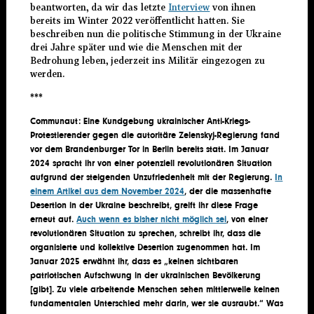
beantworten, da wir das letzte
Interview
von ihnen
bereits im Winter 2022 veröffentlicht hatten. Sie
beschreiben nun die politische Stimmung in der Ukraine
drei Jahre später und wie die Menschen mit der
Bedrohung leben, jederzeit ins Militär eingezogen zu
werden.
***
Communaut: Eine Kundgebung ukrainischer Anti-Kriegs-
Protestierender gegen die autoritäre Zelenskyj-Regierung fand
vor dem Brandenburger Tor in Berlin bereits statt. Im Januar
2024 spracht ihr von einer potenziell revolutionären Situation
aufgrund der steigenden Unzufriedenheit mit der Regierung.
In
einem Artikel aus dem November 2024
, der die massenhafte
Desertion in der Ukraine beschreibt, greift ihr diese Frage
erneut auf.
Auch wenn es bisher nicht möglich sei
, von einer
revolutionären Situation zu sprechen, schreibt ihr, dass die
organisierte und kollektive Desertion zugenommen hat. Im
Januar 2025 erwähnt ihr, dass es „keinen sichtbaren
patriotischen Aufschwung in der ukrainischen Bevölkerung
[gibt]. Zu viele arbeitende Menschen sehen mittlerweile keinen
fundamentalen Unterschied mehr darin, wer sie ausraubt.“ Was