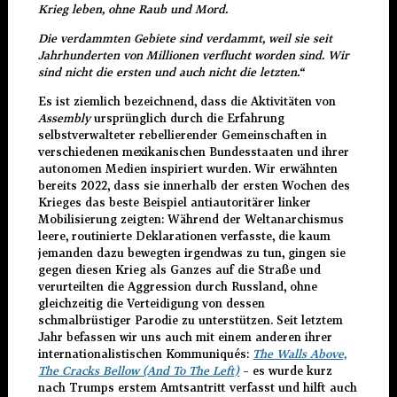
Krieg leben, ohne Raub und Mord.
Die verdammten Gebiete sind verdammt, weil sie seit
Jahrhunderten von Millionen verflucht worden sind. Wir
sind nicht die ersten und auch nicht die letzten.“
Es ist ziemlich bezeichnend, dass die Aktivitäten von
Assembly
ursprünglich durch die Erfahrung
selbstverwalteter rebellierender Gemeinschaften in
verschiedenen mexikanischen Bundesstaaten und ihrer
autonomen Medien inspiriert wurden. Wir erwähnten
bereits 2022, dass sie innerhalb der ersten Wochen des
Krieges das beste Beispiel antiautoritärer linker
Mobilisierung zeigten: Während der Weltanarchismus
leere, routinierte Deklarationen verfasste, die kaum
jemanden dazu bewegten irgendwas zu tun, gingen sie
gegen diesen Krieg als Ganzes auf die Straße und
verurteilten die Aggression durch Russland, ohne
gleichzeitig die Verteidigung von dessen
schmalbrüstiger Parodie zu unterstützen. Seit letztem
Jahr befassen wir uns auch mit einem anderen ihrer
internationalistischen Kommuniqués:
The Walls Above,
The Cracks Bellow (And To The Left)
– es wurde kurz
nach Trumps erstem Amtsantritt verfasst und hilft auch