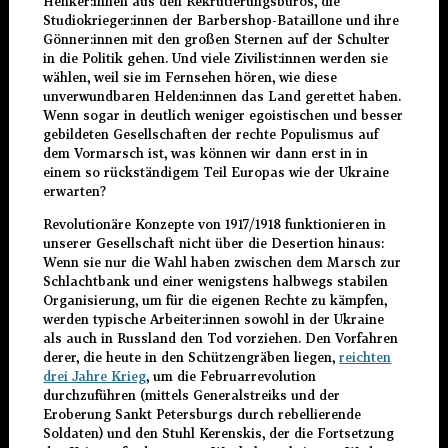
Henker:innen aus den Rekrutierungsbüros, die
Studiokrieger:innen der Barbershop-Bataillone und ihre
Gönner:innen mit den großen Sternen auf der Schulter
in die Politik gehen. Und viele Zivilist:innen werden sie
wählen, weil sie im Fernsehen hören, wie diese
unverwundbaren Helden:innen das Land gerettet haben.
Wenn sogar in deutlich weniger egoistischen und besser
gebildeten Gesellschaften der rechte Populismus auf
dem Vormarsch ist, was können wir dann erst in in
einem so rückständigem Teil Europas wie der Ukraine
erwarten?
Revolutionäre Konzepte von 1917/1918 funktionieren in
unserer Gesellschaft nicht über die Desertion hinaus:
Wenn sie nur die Wahl haben zwischen dem Marsch zur
Schlachtbank und einer wenigstens halbwegs stabilen
Organisierung, um für die eigenen Rechte zu kämpfen,
werden typische Arbeiter:innen sowohl in der Ukraine
als auch in Russland den Tod vorziehen. Den Vorfahren
derer, die heute in den Schützengräben liegen,
reichten
drei Jahre Krieg
, um die Februarrevolution
durchzuführen (mittels Generalstreiks und der
Eroberung Sankt Petersburgs durch rebellierende
Soldaten) und den Stuhl Kerenskis, der die Fortsetzung