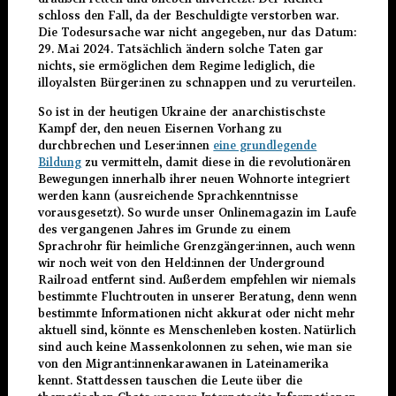
schloss den Fall, da der Beschuldigte verstorben war.
Die Todesursache war nicht angegeben, nur das Datum:
29. Mai 2024. Tatsächlich ändern solche Taten gar
nichts, sie ermöglichen dem Regime lediglich, die
illoyalsten Bürger:inen zu schnappen und zu verurteilen.
So ist in der heutigen Ukraine der anarchistischste
Kampf der, den neuen Eisernen Vorhang zu
durchbrechen und Leser:innen
eine grundlegende
Bildung
zu vermitteln, damit diese in die revolutionären
Bewegungen innerhalb ihrer neuen Wohnorte integriert
werden kann (ausreichende Sprachkenntnisse
vorausgesetzt). So wurde unser Onlinemagazin im Laufe
des vergangenen Jahres im Grunde zu einem
Sprachrohr für heimliche Grenzgänger:innen, auch wenn
wir noch weit von den Held:innen der Underground
Railroad entfernt sind. Außerdem empfehlen wir niemals
bestimmte Fluchtrouten in unserer Beratung, denn wenn
bestimmte Informationen nicht akkurat oder nicht mehr
aktuell sind, könnte es Menschenleben kosten. Natürlich
sind auch keine Massenkolonnen zu sehen, wie man sie
von den Migrant:innenkarawanen in Lateinamerika
kennt. Stattdessen tauschen die Leute über die