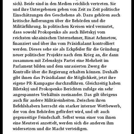
sich). Beide sind in den Medien reichlich vertreten. Sie
und ihre Untergebenen geben von Zeit zu Zeit politische
Einschätzungen des Geschehens ab. Dazu gehören auch
kritische Äußerungen über die Behörden und die
Militärführung. In politischen Kreisen wird vermutet,
dass sowohl Prokopenko als auch Biletskyj vom
reichsten ukrainischen Unternehmer, Rinat Achmetow,
finanziert und über ihn vom Präsidialamt kontrolliert
werden. Dieses sehe sie als Eckpfeiler für die Gründung
neuer politischer Projekte nach dem Krieg an, die dann
zusammen mit Zelenskyjs Partei eine Mehrheit im
Parlament bilden und dem unrasierten Zwerg die
Kontrolle über die Regierung erhalten können. Deshalb
gibt ihnen das Präsidialamt die Möglichkeit, jetzt ihre
eigene PR-Kampagne durchzuführen. Gleichzeitig haben
Biletskyj und Prokopenko Berichten zufolge ein sehr
angespanntes Verhältnis zueinander. Das gilt übrigens
auch für andere Militäreinheiten. Zwischen ihren
Befehlshabern herrscht ein starker interner Wettbewerb,
der von den Behörden gefördert wird, und oft auch
gegenseitige Feindschaft. Selbst wenn einer von ihnen
eine Meuterei anzettelt, werden sich die anderen ihm
widersetzen und die Macht verteidigen.