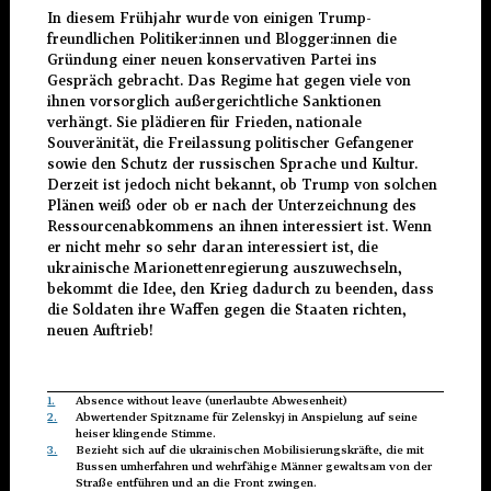
In diesem Frühjahr wurde von einigen Trump-
freundlichen Politiker:innen und Blogger:innen die
Gründung einer neuen konservativen Partei ins
Gespräch gebracht. Das Regime hat gegen viele von
ihnen vorsorglich außergerichtliche Sanktionen
verhängt. Sie plädieren für Frieden, nationale
Souveränität, die Freilassung politischer Gefangener
sowie den Schutz der russischen Sprache und Kultur.
Derzeit ist jedoch nicht bekannt, ob Trump von solchen
Plänen weiß oder ob er nach der Unterzeichnung des
Ressourcenabkommens an ihnen interessiert ist. Wenn
er nicht mehr so sehr daran interessiert ist, die
ukrainische Marionettenregierung auszuwechseln,
bekommt die Idee, den Krieg dadurch zu beenden, dass
die Soldaten ihre Waffen gegen die Staaten richten,
neuen Auftrieb!
1.
Absence without leave (unerlaubte Abwesenheit)
2.
Abwertender Spitzname für Zelenskyj in Anspielung auf seine
heiser klingende Stimme.
3.
Bezieht sich auf die ukrainischen Mobilisierungskräfte, die mit
Bussen umherfahren und wehrfähige Männer gewaltsam von der
Straße entführen und an die Front zwingen.