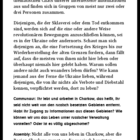
thematischen Chats unserer Internetseite Informationen
aus und finden sich in Gruppen von meist nur zwei oder
drei Personen zusammen.
Diejenigen, die der Sklaverei oder dem Tod entkommen
sind, werden sich auf die eine oder andere Weise
revolutionären Bewegungen anzuschließen können, sei
es in der Ukraine oder andernorts. Schaut man sich
diejenigen an, die eine Fortsetzung des Krieges bis zur
Wiederherstellung der alten Grenzen fordern, dann fällt
auf, dass die meisten von ihnen nicht hier leben oder
überhaupt niemals hier gelebt haben. Warum sollen
andere nicht auch woanders leben dürfen? Wie kann
jemand aus der Ferne die Ukraine lieben, während
diejenigen, die von ihr nichts als Verbote und Diebstahl
kennen, verpflichtet werden, dort zu leben?
Communaut:
Ihr lebt
und arbeite
t
in Chark
o
w, das heißt,
i
hr
seid
nicht weit von den russisch besetzten Gebieten entfernt.
Hab
t
ihr Zugang zu Informationen aus diesen Gebieten? Wie
können wir uns das Leben unter russischer Verwaltung
vorstellen? Oder ist es völlig abgeschottet?
Nicht alle von uns leben in Charkow, aber die
Assembly: