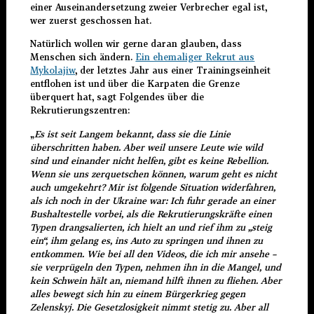
einer Auseinandersetzung zweier Verbrecher egal ist,
wer zuerst geschossen hat.
Natürlich wollen wir gerne daran glauben, dass
Menschen sich ändern.
Ein ehemaliger Rekrut aus
Mykolajiw
, der letztes Jahr aus einer Trainingseinheit
entflohen ist und über die Karpaten die Grenze
überquert hat, sagt Folgendes über die
Rekrutierungszentren:
„
Es ist seit Langem bekannt, dass sie die Linie
überschritten haben. Aber weil unsere Leute wie wild
sind und einander nicht helfen, gibt es keine Rebellion.
Wenn sie uns zerquetschen können, warum geht es nicht
auch umgekehrt? Mir ist folgende Situation widerfahren,
als ich noch in der Ukraine war: Ich fuhr gerade an einer
Bushaltestelle vorbei, als die Rekrutierungskräfte einen
Typen drangsalierten, ich hielt an und rief ihm zu „steig
ein“, ihm gelang es, ins Auto zu springen und ihnen zu
entkommen. Wie bei all den Videos, die ich mir ansehe –
sie verprügeln den Typen, nehmen ihn in die Mangel, und
kein Schwein hält an, niemand hilft ihnen zu fliehen. Aber
alles bewegt sich hin zu einem Bürgerkrieg gegen
Zelenskyj. Die Gesetzlosigkeit nimmt stetig zu. Aber all