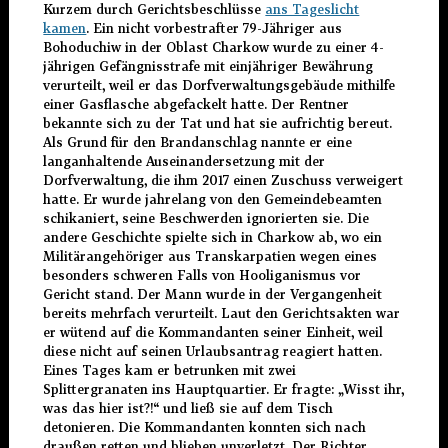
Kurzem durch Gerichtsbeschlüsse
ans Tageslicht
kamen
. Ein nicht vorbestrafter 79-Jähriger aus
Bohoduchiw in der Oblast Charkow wurde zu einer 4-
jährigen Gefängnisstrafe mit einjähriger Bewährung
verurteilt, weil er das Dorfverwaltungsgebäude mithilfe
einer Gasflasche abgefackelt hatte. Der Rentner
bekannte sich zu der Tat und hat sie aufrichtig bereut.
Als Grund für den Brandanschlag nannte er eine
langanhaltende Auseinandersetzung mit der
Dorfverwaltung, die ihm 2017 einen Zuschuss verweigert
hatte. Er wurde jahrelang von den Gemeindebeamten
schikaniert, seine Beschwerden ignorierten sie. Die
andere Geschichte spielte sich in Charkow ab, wo ein
Militärangehöriger aus Transkarpatien wegen eines
besonders schweren Falls von Hooliganismus vor
Gericht stand. Der Mann wurde in der Vergangenheit
bereits mehrfach verurteilt. Laut den Gerichtsakten war
er wütend auf die Kommandanten seiner Einheit, weil
diese nicht auf seinen Urlaubsantrag reagiert hatten.
Eines Tages kam er betrunken mit zwei
Splittergranaten ins Hauptquartier. Er fragte: „Wisst ihr,
was das hier ist?!“ und ließ sie auf dem Tisch
detonieren. Die Kommandanten konnten sich nach
draußen retten und blieben unverletzt. Der Richter