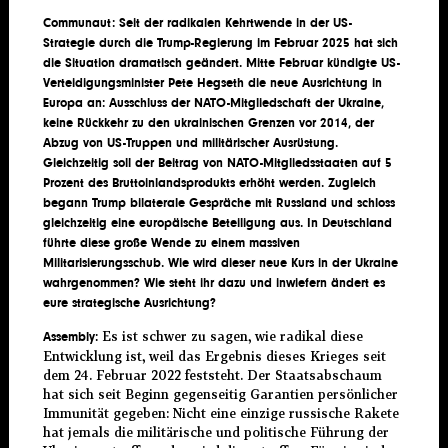
Communaut:
Seit der radikalen Kehrtwende in der US-
Strategie durch die Trump-Regierung im Februar 2025 hat sich
die Situation dramatisch geändert. Mitte Februar kündigte US-
Verteidigungsminister Pete Hegseth die neue Ausrichtung in
Europa an: Ausschluss der NATO-Mitgliedschaft der Ukraine,
keine Rückkehr zu den ukrainischen Grenzen vor 2014, der
Abzug von US-Truppen und militärischer Ausrüstung.
Gleichzeitig soll der Beitrag von NATO-Mitgliedsstaaten auf 5
Prozent des Bruttoinlandsprodukts erhöht werden. Zugleich
begann Trump bilaterale Gespräche mit Russland und schloss
gleichzeitig eine europäische Beteiligung aus. In Deutschland
führte diese große Wende zu einem massiven
Militarisierungsschub. Wie wird dieser neue Kurs in der Ukraine
wahrgenommen? Wie steht ihr dazu und inwiefern ändert es
eure strategische Ausrichtung?
Es ist schwer zu sagen, wie radikal diese
Assembly:
Entwicklung ist, weil das Ergebnis dieses Krieges seit
dem 24. Februar 2022 feststeht. Der Staatsabschaum
hat sich seit Beginn gegenseitig Garantien persönlicher
Immunität gegeben: Nicht eine einzige russische Rakete
hat jemals die militärische und politische Führung der