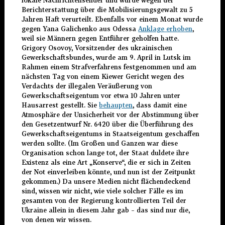
lokale Nachrichtensender und wurde wegen der
Berichterstattung über die Mobilisierungsgewalt zu 5
Jahren Haft verurteilt. Ebenfalls vor einem Monat wurde
gegen Yana Galichenko aus Odessa
Anklage erhoben
,
weil sie Männern gegen Entführer geholfen hatte.
Grigory Osovoy, Vorsitzender des ukrainischen
Gewerkschaftsbundes, wurde am 9. April in Lutsk im
Rahmen einem Strafverfahrens festgenommen und am
nächsten Tag von einem Kiewer Gericht wegen des
Verdachts der illegalen Veräußerung von
Gewerkschaftseigentum vor etwa 10 Jahren unter
Hausarrest gestellt. Sie
behaupten
, dass damit eine
Atmosphäre der Unsicherheit vor der Abstimmung über
den Gesetzentwurf Nr. 6420 über die Überführung des
Gewerkschaftseigentums in Staatseigentum geschaffen
werden sollte. (Im Großen und Ganzen war diese
Organisation schon lange tot, der Staat duldete ihre
Existenz als eine Art „Konserve“, die er sich in Zeiten
der Not einverleiben könnte, und nun ist der Zeitpunkt
gekommen.) Da unsere Medien nicht flächendeckend
sind, wissen wir nicht, wie viele solcher Fälle es im
gesamten von der Regierung kontrollierten Teil der
Ukraine allein in diesem Jahr gab – das sind nur die,
von denen wir wissen.