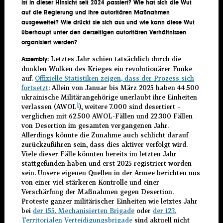
ist in dieser Hinsicht seit 2024 passiert? Wie hat sich die Wut
auf die Regierung und ihre autoritären Maßnahmen
ausgeweitet? Wie drückt sie sich aus und wie kann diese Wut
überhaupt unter den derzeitigen autoritären Verhältnissen
organisiert werden?
Letztes Jahr schien tatsächlich durch die
Assembly:
dunklen Wolken des Krieges ein revolutionärer Funke
auf.
Offizielle Statistiken zeigen, dass der Prozess sich
fortsetzt
: Allein von Januar bis März 2025 haben 44.500
ukrainische Militärangehörige unerlaubt ihre Einheiten
1
verlassen (AWOL
), weitere 7.000 sind desertiert –
verglichen mit 62.500 AWOL-Fällen und 22.300 Fällen
von Desertion im gesamten vergangenen Jahr.
Allerdings könnte die Zunahme auch schlicht darauf
zurückzuführen sein, dass dies aktiver verfolgt wird.
Viele dieser Fälle könnten bereits im letzten Jahr
stattgefunden haben und erst 2025 registriert worden
sein. Unsere eigenen Quellen in der Armee berichten uns
von einer viel stärkeren Kontrolle und einer
Verschärfung der Maßnahmen gegen Desertion.
Proteste ganzer militärischer Einheiten wie letztes Jahr
bei
der 155. Mechanisierten Brigade
oder
der 123.
Territorialen Verteidigungsbrigade
sind aktuell nicht