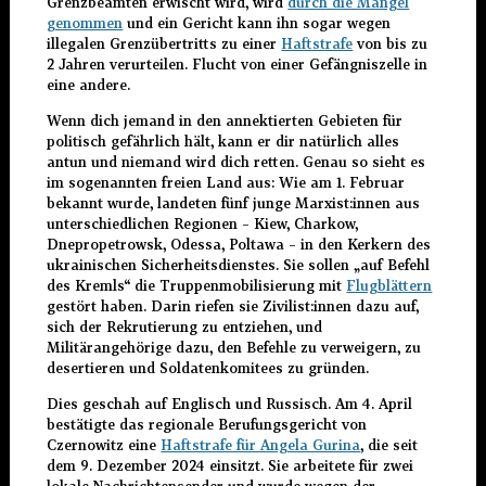
Grenzbeamten erwischt wird, wird
durch die Mangel
genommen
und ein Gericht kann ihn sogar wegen
illegalen Grenzübertritts zu einer
Haftstrafe
von bis zu
2 Jahren verurteilen. Flucht von einer Gefängniszelle in
eine andere.
Wenn dich jemand in den annektierten Gebieten für
politisch gefährlich hält, kann er dir natürlich alles
antun und niemand wird dich retten. Genau so sieht es
im sogenannten freien Land aus: Wie am 1. Februar
bekannt wurde, landeten fünf junge Marxist:innen aus
unterschiedlichen Regionen – Kiew, Charkow,
Dnepropetrowsk, Odessa, Poltawa – in den Kerkern des
ukrainischen Sicherheitsdienstes. Sie sollen „auf Befehl
des Kremls“ die Truppenmobilisierung mit
Flugblättern
gestört haben. Darin riefen sie Zivilist:innen dazu auf,
sich der Rekrutierung zu entziehen, und
Militärangehörige dazu, den Befehle zu verweigern, zu
desertieren und Soldatenkomitees zu gründen.
Dies geschah auf Englisch und Russisch. Am 4. April
bestätigte das regionale Berufungsgericht von
Czernowitz eine
Haftstrafe für Angela Gurina
, die seit
dem 9. Dezember 2024 einsitzt. Sie arbeitete für zwei