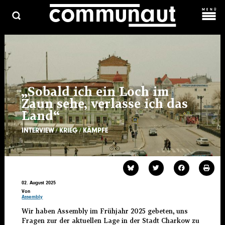
c
o
m
m
una
ut
Direkt
MENÜ
zum
Inhalt
C
ARCHIV
HAUPTMENÜ
ÜBER UNS
KOSMOPROLET
KONTAKT & MITARBEIT
„Sobald ich ein Loch im
Zaun sehe, verlasse ich das
Land“
INTERVIEW
KRIEG
KÄMPFE
02. August 2025
Von
Assembly
Wir haben Assembly im Frühjahr 2025 gebeten, uns
Fragen zur der aktuellen Lage in der Stadt Charkow zu