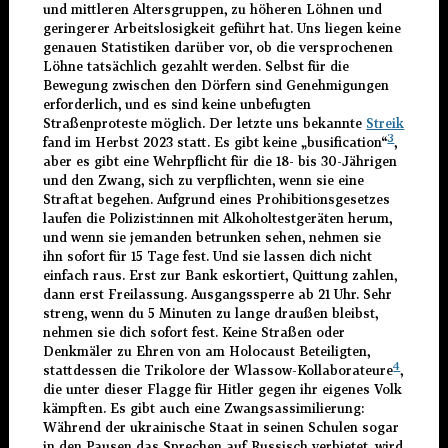
und mittleren Altersgruppen, zu höheren Löhnen und
geringerer Arbeitslosigkeit geführt hat. Uns liegen keine
genauen Statistiken darüber vor, ob die versprochenen
Löhne tatsächlich gezahlt werden. Selbst für die
Bewegung zwischen den Dörfern sind Genehmigungen
erforderlich, und es sind keine unbefugten
Straßenproteste möglich. Der letzte uns bekannte
Streik
3
fand im Herbst 2023 statt. Es gibt keine „busification“
,
aber es gibt eine Wehrpflicht für die 18- bis 30-Jährigen
und den Zwang, sich zu verpflichten, wenn sie eine
Straftat begehen. Aufgrund eines Prohibitionsgesetzes
laufen die Polizist:innen mit Alkoholtestgeräten herum,
und wenn sie jemanden betrunken sehen, nehmen sie
ihn sofort für 15 Tage fest. Und sie lassen dich nicht
einfach raus. Erst zur Bank eskortiert, Quittung zahlen,
dann erst Freilassung. Ausgangssperre ab 21 Uhr. Sehr
streng, wenn du 5 Minuten zu lange draußen bleibst,
nehmen sie dich sofort fest. Keine Straßen oder
Denkmäler zu Ehren von am Holocaust Beteiligten,
4
stattdessen die Trikolore der Wlassow-Kollaborateure
,
die unter dieser Flagge für Hitler gegen ihr eigenes Volk
kämpften. Es gibt auch eine Zwangsassimilierung:
Während der ukrainische Staat in seinen Schulen sogar
in den Pausen das Sprechen auf Russisch verbietet, wird