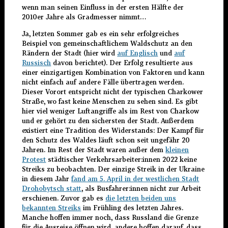
wenn man seinen Einfluss in der ersten Hälfte der
2010er Jahre als Gradmesser nimmt…
Ja, letzten Sommer gab es ein sehr erfolgreiches
Beispiel von gemeinschaftlichem Waldschutz an den
Rändern der Stadt (hier wird
auf Englisch
und
auf
Russisch
davon berichtet). Der Erfolg resultierte aus
einer einzigartigen Kombination von Faktoren und kann
nicht einfach auf andere Fälle übertragen werden.
Dieser Vorort entspricht nicht der typischen Charkower
Straße, wo fast keine Menschen zu sehen sind. Es gibt
hier viel weniger Luftangriffe als im Rest von Charkow
und er gehört zu den sichersten der Stadt. Außerdem
existiert eine Tradition des Widerstands: Der Kampf für
den Schutz des Waldes läuft schon seit ungefähr 20
Jahren. Im Rest der Stadt waren außer dem
kleinen
Protest
städtischer Verkehrsarbeiter:innen 2022 keine
Streiks zu beobachten. Der einzige Streik in der Ukraine
in diesem Jahr
fand am 5. April in der westlichen Stadt
Drohobytsch statt
, als Busfahrer:innen nicht zur Arbeit
erschienen. Zuvor gab es
die letzten beiden uns
bekannten Streiks
im Frühling des letzten Jahres.
Manche hoffen immer noch, dass Russland die Grenze
für die Ausreise öffnen wird, andere hoffen darauf, dass