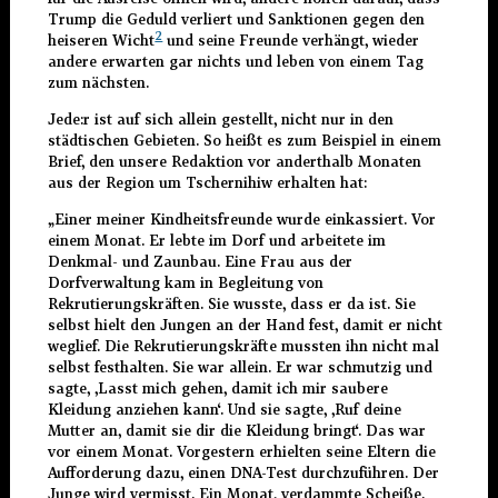
Trump die Geduld verliert und Sanktionen gegen den
2
heiseren Wicht
und seine Freunde verhängt, wieder
andere erwarten gar nichts und leben von einem Tag
zum nächsten.
Jede:r ist auf sich allein gestellt, nicht nur in den
städtischen Gebieten. So heißt es zum Beispiel in einem
Brief, den unsere Redaktion vor anderthalb Monaten
aus der Region um Tschernihiw erhalten hat:
„Einer meiner Kindheitsfreunde wurde einkassiert. Vor
einem Monat. Er lebte im Dorf und arbeitete im
Denkmal- und Zaunbau. Eine Frau aus der
Dorfverwaltung kam in Begleitung von
Rekrutierungskräften. Sie wusste, dass er da ist. Sie
selbst hielt den Jungen an der Hand fest, damit er nicht
weglief. Die Rekrutierungskräfte mussten ihn nicht mal
selbst festhalten. Sie war allein. Er war schmutzig und
sagte, ‚Lasst mich gehen, damit ich mir saubere
Kleidung anziehen kann‘. Und sie sagte, ‚Ruf deine
Mutter an, damit sie dir die Kleidung bringt‘. Das war
vor einem Monat. Vorgestern erhielten seine Eltern die
Aufforderung dazu, einen DNA-Test durchzuführen. Der
Junge wird vermisst. Ein Monat, verdammte Scheiße.