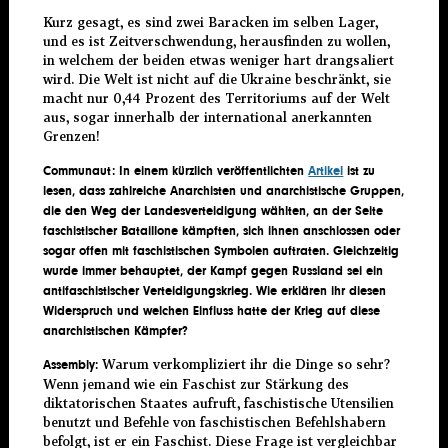
Kurz gesagt, es sind zwei Baracken im selben Lager,
und es ist Zeitverschwendung, herausfinden zu wollen,
in welchem der beiden etwas weniger hart drangsaliert
wird. Die Welt ist nicht auf die Ukraine beschränkt, sie
macht nur 0,44 Prozent des Territoriums auf der Welt
aus, sogar innerhalb der international anerkannten
Grenzen!
Communaut:
In einem kürzlich veröffentlichten
Artikel
ist zu
lesen, dass zahlreiche Anarchisten und anarchistische Gruppen,
die den Weg der Landesverteidigung wählten, an der Seite
faschistischer Bataillone kämpften, sich ihnen anschlossen oder
sogar offen mit faschistischen Symbolen auftraten. Gleichzeitig
wurde immer behauptet, der Kampf gegen Russland sei ein
antifaschistischer Verteidigungskrieg. Wie erklären ihr diese
n
Widerspruch und welchen Einfluss hatte der Krieg auf diese
anarchistischen Kämpfer?
Warum verkompliziert ihr die Dinge so sehr?
Assembly:
Wenn jemand wie ein Faschist zur Stärkung des
diktatorischen Staates aufruft, faschistische Utensilien
benutzt und Befehle von faschistischen Befehlshabern
befolgt, ist er ein Faschist. Diese Frage ist vergleichbar