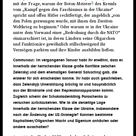
5
mit der Frage, warum der Botox-Meister
des Kremls
vom „Kampf gegen den Faschismus in der Ukraine“
spricht und offen Hitler rechtfertigt, der angeblich „von
den Polen gezwungen wurde, mit ihnen den Zweiten
Weltkrieg zu beginnen.“ Oder warum er in der Ukraine
unter dem Vorwand einer „Bedrohung durch die NATO“
einmarschiert ist, in deren Ländern seine Oligarchen
und Funktionäre gewöhnlich stillschweigend ihr
Vermögen parkten und ihre Kinder ausbilden ließen.
Communaut:
Im vergangenen Januar habt ihr
erwähnt, dass es
innerhalb der herrschenden Klasse große Konflikte zwischen
Zelensky
j
und dem ehemaligen General Saluschny
j
gab, die
ersterer
für sich entscheiden konnte.
Ihr
habt auch ge
schrieben,
dass Zelensk
yjs Unterstützung brüchig ist und hauptsächlich
aus der Bürokratie und den Repressionsapparaten kommt.
Zugleich scheint der Schokoladenkönig Poroschenko zu
versuchen zurückzukehren. Wie ist die derzeitige Lage
innerhalb der herrschenden Klasse der Ukraine, insbesondere
nach der Änderung der US-Strategie? Konnten bestimmte
Kapitalisten/Oligarchen Macht und Eigentum anhäufen oder
andere ausschalten?