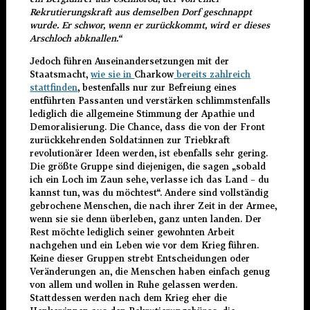
Rekrutierungskraft aus demselben Dorf geschnappt
wurde. Er schwor, wenn er zurückkommt, wird er dieses
Arschloch abknallen.“
Jedoch führen Auseinandersetzungen mit der
Staatsmacht,
wie sie in
Charkow
bereits zahlreich
stattfinden
, bestenfalls nur zur Befreiung eines
entführten Passanten und verstärken schlimmstenfalls
lediglich die allgemeine Stimmung der Apathie und
Demoralisierung. Die Chance, dass die von der Front
zurückkehrenden Soldat:innen zur Triebkraft
revolutionärer Ideen werden, ist ebenfalls sehr gering.
Die größte Gruppe sind diejenigen, die sagen „sobald
ich ein Loch im Zaun sehe, verlasse ich das Land – du
kannst tun, was du möchtest“. Andere sind vollständig
gebrochene Menschen, die nach ihrer Zeit in der Armee,
wenn sie sie denn überleben, ganz unten landen. Der
Rest möchte lediglich seiner gewohnten Arbeit
nachgehen und ein Leben wie vor dem Krieg führen.
Keine dieser Gruppen strebt Entscheidungen oder
Veränderungen an, die Menschen haben einfach genug
von allem und wollen in Ruhe gelassen werden.
Stattdessen werden nach dem Krieg eher die