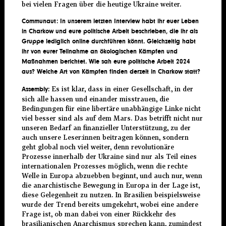
bei vielen Fragen über die heutige Ukraine weiter.
Communaut: In unserem letzten Interview habt ihr euer Leben
in Charkow und eure politische Arbeit beschrieben, die ihr als
Gruppe lediglich online durchführen könnt. Gleichzeitig habt
ihr von eurer Teilnahme an ökologischen Kämpfen und
Maßnahmen berichtet. Wie sah eure politische Arbeit 2024
aus? Welche Art von Kämpfen finden derzeit in Charkow statt?
Es ist klar, dass in einer Gesellschaft, in der
Assembly:
sich alle hassen und einander misstrauen, die
Bedingungen für eine libertäre unabhängige Linke nicht
viel besser sind als auf dem Mars. Das betrifft nicht nur
unseren Bedarf an finanzieller Unterstützung, zu der
auch unsere Leser:innen beitragen können, sondern
geht global noch viel weiter, denn revolutionäre
Prozesse innerhalb der Ukraine sind nur als Teil eines
internationalen Prozesses möglich, wenn die rechte
Welle in Europa abzuebben beginnt, und auch nur, wenn
die anarchistische Bewegung in Europa in der Lage ist,
diese Gelegenheit zu nutzen. In Brasilien beispielsweise
wurde der Trend bereits umgekehrt, wobei eine andere
Frage ist, ob man dabei von einer Rückkehr des
brasilianischen Anarchismus sprechen kann, zumindest