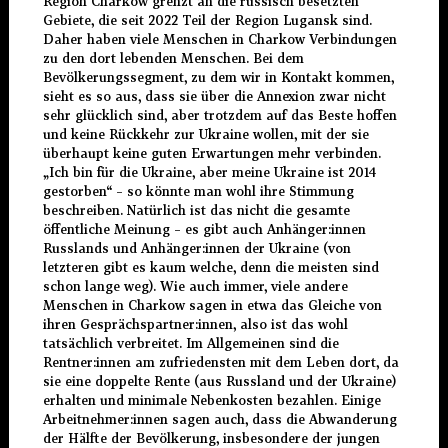
Region Charkow grenzt an die russisch besetzten
Gebiete, die seit 2022 Teil der Region Lugansk sind.
Daher haben viele Menschen in Charkow Verbindungen
zu den dort lebenden Menschen. Bei dem
Bevölkerungssegment, zu dem wir in Kontakt kommen,
sieht es so aus, dass sie über die Annexion zwar nicht
sehr glücklich sind, aber trotzdem auf das Beste hoffen
und keine Rückkehr zur Ukraine wollen, mit der sie
überhaupt keine guten Erwartungen mehr verbinden.
„Ich bin für die Ukraine, aber meine Ukraine ist 2014
gestorben“ – so könnte man wohl ihre Stimmung
beschreiben. Natürlich ist das nicht die gesamte
öffentliche Meinung – es gibt auch Anhänger:innen
Russlands und Anhänger:innen der Ukraine (von
letzteren gibt es kaum welche, denn die meisten sind
schon lange weg). Wie auch immer, viele andere
Menschen in Charkow sagen in etwa das Gleiche von
ihren Gesprächspartner:innen, also ist das wohl
tatsächlich verbreitet. Im Allgemeinen sind die
Rentner:innen am zufriedensten mit dem Leben dort, da
sie eine doppelte Rente (aus Russland und der Ukraine)
erhalten und minimale Nebenkosten bezahlen. Einige
Arbeitnehmer:innen sagen auch, dass die Abwanderung
der Hälfte der Bevölkerung, insbesondere der jungen