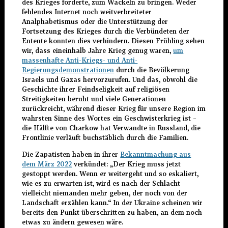
des Krieges forderte, zum Wackeln zu bringen. Weder
fehlendes Internet noch weitverbreiteter
Analphabetismus oder die Unterstützung der
Fortsetzung des Krieges durch die Verbündeten der
Entente konnten dies verhindern. Diesen Frühling sehen
wir, dass eineinhalb Jahre Krieg genug waren,
um
massenhafte Anti-Kriegs- und Anti-
Regierungsdemonstrationen
durch die Bevölkerung
Israels und Gazas hervorzurufen. Und das, obwohl die
Geschichte ihrer Feindseligkeit auf religiösen
Streitigkeiten beruht und viele Generationen
zurückreicht, während dieser Krieg für unsere Region im
wahrsten Sinne des Wortes ein Geschwisterkrieg ist –
die Hälfte von Charkow hat Verwandte in Russland, die
Frontlinie verläuft buchstäblich durch die Familien.
Die Zapatisten haben in ihrer
Bekanntmachung aus
dem März 2022
verkündet: „Der Krieg muss jetzt
gestoppt werden. Wenn er weitergeht und so eskaliert,
wie es zu erwarten ist, wird es nach der Schlacht
vielleicht niemanden mehr geben, der noch von der
Landschaft erzählen kann.“ In der Ukraine scheinen wir
bereits den Punkt überschritten zu haben, an dem noch
etwas zu ändern gewesen wäre.