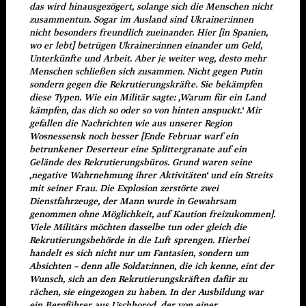
das wird hinausgezögert, solange sich die Menschen nicht
zusammentun. Sogar im Ausland sind Ukrainer:innen
nicht besonders freundlich zueinander. Hier [in Spanien,
wo er lebt] betrügen Ukrainer:innen einander um Geld,
Unterkünfte und Arbeit. Aber je weiter weg, desto mehr
Menschen schließen sich zusammen. Nicht gegen Putin
sondern gegen die Rekrutierungskräfte. Sie bekämpfen
diese Typen. Wie ein Militär sagte: ‚Warum für ein Land
kämpfen, das dich so oder so von hinten anspuckt.‘ Mir
gefallen die Nachrichten wie aus unserer Region
Wosnessensk noch besser [Ende Februar warf ein
betrunkener Deserteur eine Splittergranate auf ein
Gelände des Rekrutierungsbüros. Grund waren seine
‚negative Wahrnehmung ihrer Aktivitäten‘ und ein Streits
mit seiner Frau. Die Explosion zerstörte zwei
Dienstfahrzeuge, der Mann wurde in Gewahrsam
genommen ohne Möglichkeit, auf Kaution freizukommen].
Viele Militärs möchten dasselbe tun oder gleich die
Rekrutierungsbehörde in die Luft sprengen. Hierbei
handelt es sich nicht nur um Fantasien, sondern um
Absichten – denn alle Soldat:innen, die ich kenne, eint der
Wunsch, sich an den Rekrutierungskräften dafür zu
rächen, sie eingezogen zu haben. In der Ausbildung war
ein Bergführer aus Uschhorod, der von einer