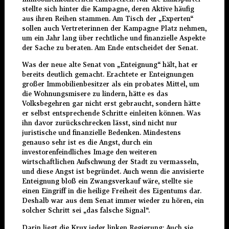
stellte sich hinter die Kampagne, deren Aktive häufig
aus ihren Reihen stammen. Am Tisch der „Experten“
sollen auch Vertreterinnen der Kampagne Platz nehmen,
um ein Jahr lang über rechtliche und finanzielle Aspekte
der Sache zu beraten. Am Ende entscheidet der Senat.
Was der neue alte Senat von „Enteignung“ hält, hat er
bereits deutlich gemacht. Erachtete er Enteignungen
großer Immobilienbesitzer als ein probates Mittel, um
die Wohnungsmisere zu lindern, hätte es das
Volksbegehren gar nicht erst gebraucht, sondern hätte
er selbst entsprechende Schritte einleiten können. Was
ihn davor zurückschrecken lässt, sind nicht nur
juristische und finanzielle Bedenken. Mindestens
genauso sehr ist es die Angst, durch ein
investorenfeindliches Image den weiteren
wirtschaftlichen Aufschwung der Stadt zu vermasseln,
und diese Angst ist begründet. Auch wenn die anvisierte
Enteignung bloß ein Zwangsverkauf wäre, stellte sie
einen Eingriff in die heilige Freiheit des Eigentums dar.
Deshalb war aus dem Senat immer wieder zu hören, ein
solcher Schritt sei „das falsche Signal“.
Darin liegt die Krux jeder linken Regierung: Auch sie