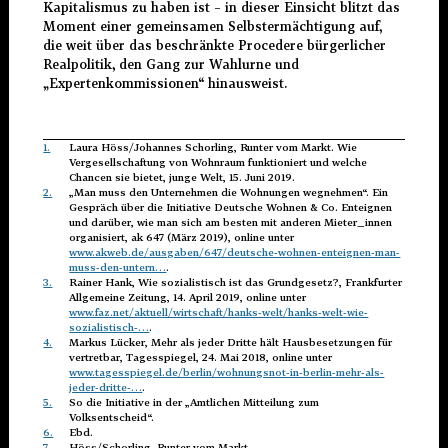
Kapitalismus zu haben ist – in dieser Einsicht blitzt das
Moment einer gemeinsamen Selbstermächtigung auf,
die weit über das beschränkte Procedere bürgerlicher
Realpolitik, den Gang zur Wahlurne und
„Expertenkommissionen“ hinausweist.
1.
Laura Höss/Johannes Schorling, Runter vom Markt. Wie
Vergesellschaftung von Wohnraum funktioniert und welche
Chancen sie bietet, junge Welt, 15. Juni 2019.
2.
„Man muss den Unternehmen die Wohnungen wegnehmen“. Ein
Gespräch über die Initiative Deutsche Wohnen & Co. Enteignen
und darüber, wie man sich am besten mit anderen Mieter_innen
organisiert, ak 647 (März 2019), online unter
www.akweb.de/ausgaben/647/deutsche-wohnen-enteignen-man-
muss-den-untern…
.
3.
Rainer Hank, Wie sozialistisch ist das Grundgesetz?, Frankfurter
Allgemeine Zeitung, 14. April 2019, online unter
www.faz.net/aktuell/wirtschaft/hanks-welt/hanks-welt-wie-
sozialistisch-…
.
4.
Markus Lücker, Mehr als jeder Dritte hält Hausbesetzungen für
vertretbar, Tagesspiegel, 24. Mai 2018, online unter
www.tagesspiegel.de/berlin/wohnungsnot-in-berlin-mehr-als-
jeder-dritte-…
.
5.
So die Initiative in der „Amtlichen Mitteilung zum
Volksentscheid“.
6.
Ebd.
7.
Höss/Schorling, Runter vom Markt.