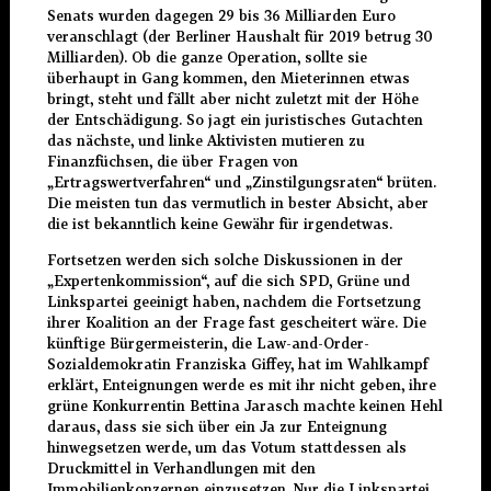
Senats wurden dagegen 29 bis 36 Milliarden Euro
veranschlagt (der Berliner Haushalt für 2019 betrug 30
Milliarden). Ob die ganze Operation, sollte sie
überhaupt in Gang kommen, den Mieterinnen etwas
bringt, steht und fällt aber nicht zuletzt mit der Höhe
der Entschädigung. So jagt ein juristisches Gutachten
das nächste, und linke Aktivisten mutieren zu
Finanzfüchsen, die über Fragen von
„Ertragswertverfahren“ und „Zinstilgungsraten“ brüten.
Die meisten tun das vermutlich in bester Absicht, aber
die ist bekanntlich keine Gewähr für irgendetwas.
Fortsetzen werden sich solche Diskussionen in der
„Expertenkommission“, auf die sich SPD, Grüne und
Linkspartei geeinigt haben, nachdem die Fortsetzung
ihrer Koalition an der Frage fast gescheitert wäre. Die
künftige Bürgermeisterin, die Law-and-Order-
Sozialdemokratin Franziska Giffey, hat im Wahlkampf
erklärt, Enteignungen werde es mit ihr nicht geben, ihre
grüne Konkurrentin Bettina Jarasch machte keinen Hehl
daraus, dass sie sich über ein Ja zur Enteignung
hinwegsetzen werde, um das Votum stattdessen als
Druckmittel in Verhandlungen mit den
Immobilienkonzernen einzusetzen. Nur die Linkspartei