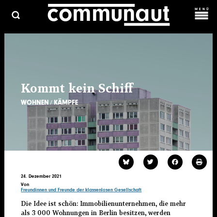
c
o
m
m
una
ut
Direkt
MENÜ
zum
Inhalt
C
ARCHIV
HAUPTMENÜ
ÜBER UNS
KOSMOPROLET
KONTAKT & MITARBEIT
Kommt kein Schiff
WOHNEN
KÄMPFE
24. Dezember 2021
Von
Freundinnen und Freunde der klassenlosen Gesellschaft
Die Idee ist schön: Immobilienunternehmen, die mehr
als 3 000 Wohnungen in Berlin besitzen, werden