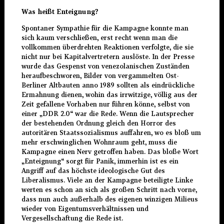
Was heißt Enteignung?
Spontaner Sympathie für die Kampagne konnte man
sich kaum verschließen, erst recht wenn man die
vollkommen überdrehten Reaktionen verfolgte, die sie
nicht nur bei Kapitalvertretern auslöste. In der Presse
wurde das Gespenst von venezolanischen Zuständen
heraufbeschworen, Bilder von vergammelten Ost-
Berliner Altbauten anno 1989 sollten als eindrückliche
Ermahnung dienen, wohin das irrwitzige, völlig aus der
Zeit gefallene Vorhaben nur führen könne, selbst von
einer „DDR 2.0“ war die Rede. Wenn die Lautsprecher
der bestehenden Ordnung gleich den Horror des
autoritären Staatssozialismus auffahren, wo es bloß um
mehr erschwinglichen Wohnraum geht, muss die
Kampagne einen Nerv getroffen haben. Das bloße Wort
„Enteignung“ sorgt für Panik, immerhin ist es ein
Angriff auf das höchste ideologische Gut des
Liberalismus. Viele an der Kampagne beteiligte Linke
werten es schon an sich als großen Schritt nach vorne,
dass nun auch außerhalb des eigenen winzigen Milieus
wieder von Eigentumsverhältnissen und
Vergesellschaftung die Rede ist.