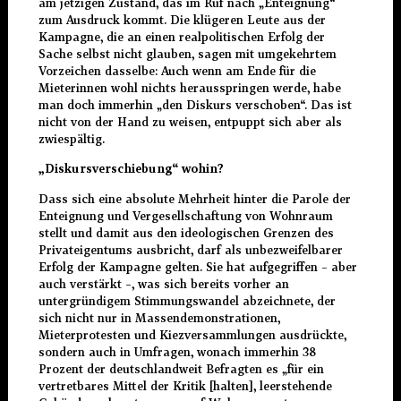
am jetzigen Zustand, das im Ruf nach „Enteignung“
zum Ausdruck kommt. Die klügeren Leute aus der
Kampagne, die an einen realpolitischen Erfolg der
Sache selbst nicht glauben, sagen mit umgekehrtem
Vorzeichen dasselbe: Auch wenn am Ende für die
Mieterinnen wohl nichts herausspringen werde, habe
man doch immerhin „den Diskurs verschoben“. Das ist
nicht von der Hand zu weisen, entpuppt sich aber als
zwiespältig.
„Diskursverschiebung“ wohin?
Dass sich eine absolute Mehrheit hinter die Parole der
Enteignung und Vergesellschaftung von Wohnraum
stellt und damit aus den ideologischen Grenzen des
Privateigentums ausbricht, darf als unbezweifelbarer
Erfolg der Kampagne gelten. Sie hat aufgegriffen – aber
auch verstärkt –, was sich bereits vorher an
untergründigem Stimmungswandel abzeichnete, der
sich nicht nur in Massendemonstrationen,
Mieterprotesten und Kiezversammlungen ausdrückte,
sondern auch in Umfragen, wonach immerhin 38
Prozent der deutschlandweit Befragten es „für ein
vertretbares Mittel der Kritik [halten], leerstehende