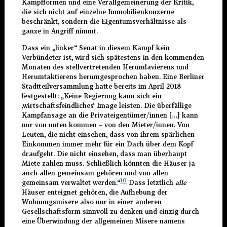
Kampfformen und eine Verallgemeinerung der Kritik,
die sich nicht auf einzelne Immobilienkonzerne
beschränkt, sondern die Eigentumsverhältnisse als
ganze in Angriff nimmt.
Dass ein „linker“ Senat in diesem Kampf kein
Verbündeter ist, wird sich spätestens in den kommenden
Monaten des stellvertretenden Herumlavierens und
Herumtaktierens herumgesprochen haben. Eine Berliner
Stadtteilversammlung hatte bereits im April 2018
festgestellt: „Keine Regierung kann sich ein
‚wirtschaftsfeindliches‘ Image leisten. Die überfällige
Kampfansage an die Privateigentümer/innen […] kann
nur von unten kommen – von den Mieter/innen. Von
Leuten, die nicht einsehen, dass von ihrem spärlichen
Einkommen immer mehr für ein Dach über dem Kopf
draufgeht. Die nicht einsehen, dass man überhaupt
Miete zahlen muss. Schließlich könnten die Häuser ja
auch allen gemeinsam gehören und von allen
10
gemeinsam verwaltet werden.“
Dass letztlich
alle
Häuser enteignet gehören, die Aufhebung der
Wohnungsmisere also nur in einer anderen
Gesellschaftsform sinnvoll zu denken und einzig durch
eine Überwindung der allgemeinen Misere namens