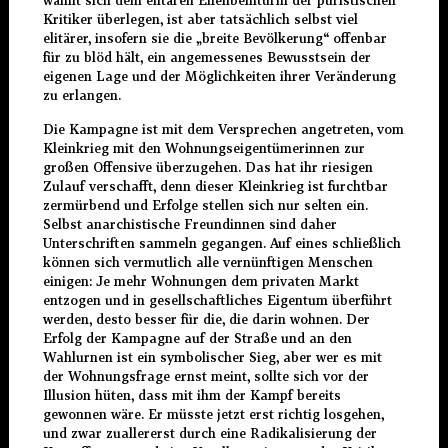
wähnt sich dem elitären Elfenbeinturm der puristischen
Kritiker überlegen, ist aber tatsächlich selbst viel
elitärer, insofern sie die „breite Bevölkerung“ offenbar
für zu blöd hält, ein angemessenes Bewusstsein der
eigenen Lage und der Möglichkeiten ihrer Veränderung
zu erlangen.
Die Kampagne ist mit dem Versprechen angetreten, vom
Kleinkrieg mit den Wohnungseigentümerinnen zur
großen Offensive überzugehen. Das hat ihr riesigen
Zulauf verschafft, denn dieser Kleinkrieg ist furchtbar
zermürbend und Erfolge stellen sich nur selten ein.
Selbst anarchistische Freundinnen sind daher
Unterschriften sammeln gegangen. Auf eines schließlich
können sich vermutlich alle vernünftigen Menschen
einigen: Je mehr Wohnungen dem privaten Markt
entzogen und in gesellschaftliches Eigentum überführt
werden, desto besser für die, die darin wohnen. Der
Erfolg der Kampagne auf der Straße und an den
Wahlurnen ist ein symbolischer Sieg, aber wer es mit
der Wohnungsfrage ernst meint, sollte sich vor der
Illusion hüten, dass mit ihm der Kampf bereits
gewonnen wäre. Er müsste jetzt erst richtig losgehen,
und zwar zuallererst durch eine Radikalisierung der