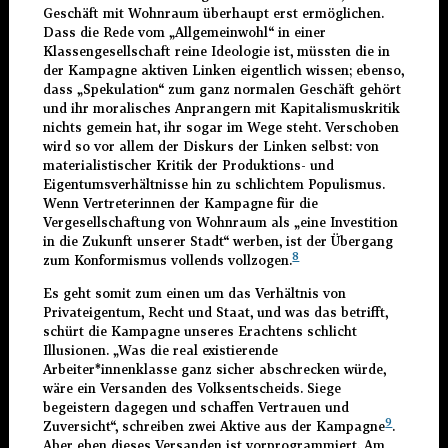
Geschäft mit Wohnraum überhaupt erst ermöglichen.
Dass die Rede vom „Allgemeinwohl“ in einer
Klassengesellschaft reine Ideologie ist, müssten die in
der Kampagne aktiven Linken eigentlich wissen; ebenso,
dass „Spekulation“ zum ganz normalen Geschäft gehört
und ihr moralisches Anprangern mit Kapitalismuskritik
nichts gemein hat, ihr sogar im Wege steht. Verschoben
wird so vor allem der Diskurs der Linken selbst: von
materialistischer Kritik der Produktions- und
Eigentumsverhältnisse hin zu schlichtem Populismus.
Wenn Vertreterinnen der Kampagne für die
Vergesellschaftung von Wohnraum als „eine Investition
in die Zukunft unserer Stadt“ werben, ist der Übergang
8
zum Konformismus vollends vollzogen.
Es geht somit zum einen um das Verhältnis von
Privateigentum, Recht und Staat, und was das betrifft,
schürt die Kampagne unseres Erachtens schlicht
Illusionen. „Was die real existierende
Arbeiter*innenklasse ganz sicher abschrecken würde,
wäre ein Versanden des Volksentscheids. Siege
begeistern dagegen und schaffen Vertrauen und
9
Zuversicht“, schreiben zwei Aktive aus der Kampagne
.
Aber eben dieses Versanden ist vorprogrammiert. Am