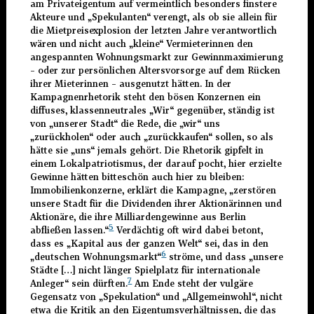
am Privateigentum auf vermeintlich besonders finstere
Akteure und „Spekulanten“ verengt, als ob sie allein für
die Mietpreisexplosion der letzten Jahre verantwortlich
wären und nicht auch „kleine“ Vermieterinnen den
angespannten Wohnungsmarkt zur Gewinnmaximierung
– oder zur persönlichen Altersvorsorge auf dem Rücken
ihrer Mieterinnen – ausgenutzt hätten. In der
Kampagnenrhetorik steht den bösen Konzernen ein
diffuses, klassenneutrales „Wir“ gegenüber, ständig ist
von „unserer Stadt“ die Rede, die „wir“ uns
„zurückholen“ oder auch „zurückkaufen“ sollen, so als
hätte sie „uns“ jemals gehört. Die Rhetorik gipfelt in
einem Lokalpatriotismus, der darauf pocht, hier erzielte
Gewinne hätten bitteschön auch hier zu bleiben:
Immobilienkonzerne, erklärt die Kampagne, „zerstören
unsere Stadt für die Dividenden ihrer Aktionärinnen und
Aktionäre, die ihre Milliardengewinne aus Berlin
5
abfließen lassen.“
Verdächtig oft wird dabei betont,
dass es „Kapital aus der ganzen Welt“ sei, das in den
6
„deutschen Wohnungsmarkt“
ströme, und dass „unsere
Städte […] nicht länger Spielplatz für internationale
7
Anleger“ sein dürften.
Am Ende steht der vulgäre
Gegensatz von „Spekulation“ und „Allgemeinwohl“, nicht
etwa die Kritik an den Eigentumsverhältnissen, die das