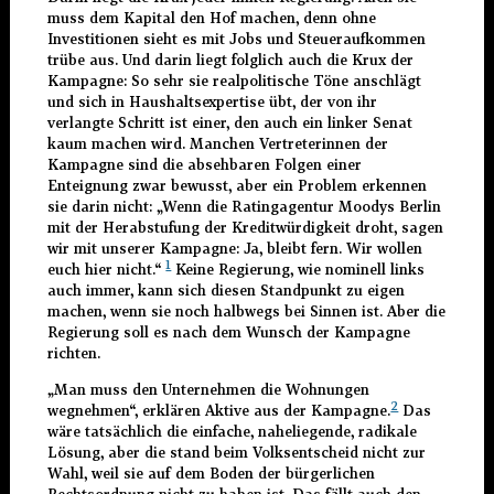
muss dem Kapital den Hof machen, denn ohne
Investitionen sieht es mit Jobs und Steueraufkommen
trübe aus. Und darin liegt folglich auch die Krux der
Kampagne: So sehr sie realpolitische Töne anschlägt
und sich in Haushaltsexpertise übt, der von ihr
verlangte Schritt ist einer, den auch ein linker Senat
kaum machen wird. Manchen Vertreterinnen der
Kampagne sind die absehbaren Folgen einer
Enteignung zwar bewusst, aber ein Problem erkennen
sie darin nicht: „Wenn die Ratingagentur Moodys Berlin
mit der Herabstufung der Kreditwürdigkeit droht, sagen
wir mit unserer Kampagne: Ja, bleibt fern. Wir wollen
1
euch hier nicht.“
Keine Regierung, wie nominell links
auch immer, kann sich diesen Standpunkt zu eigen
machen, wenn sie noch halbwegs bei Sinnen ist. Aber die
Regierung soll es nach dem Wunsch der Kampagne
richten.
„Man muss den Unternehmen die Wohnungen
2
wegnehmen“, erklären Aktive aus der Kampagne.
Das
wäre tatsächlich die einfache, naheliegende, radikale
Lösung, aber die stand beim Volksentscheid nicht zur
Wahl, weil sie auf dem Boden der bürgerlichen
Rechtsordnung nicht zu haben ist. Das fällt auch den