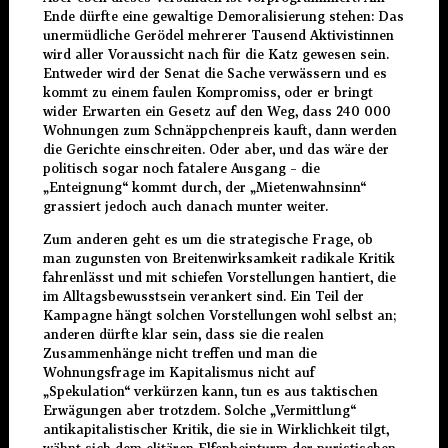
Ende dürfte eine gewaltige Demoralisierung stehen: Das
unermüdliche Gerödel mehrerer Tausend Aktivistinnen
wird aller Voraussicht nach für die Katz gewesen sein.
Entweder wird der Senat die Sache verwässern und es
kommt zu einem faulen Kompromiss, oder er bringt
wider Erwarten ein Gesetz auf den Weg, dass 240 000
Wohnungen zum Schnäppchenpreis kauft, dann werden
die Gerichte einschreiten. Oder aber, und das wäre der
politisch sogar noch fatalere Ausgang – die
„Enteignung“ kommt durch, der „Mietenwahnsinn“
grassiert jedoch auch danach munter weiter.
Zum anderen geht es um die strategische Frage, ob
man zugunsten von Breitenwirksamkeit radikale Kritik
fahrenlässt und mit schiefen Vorstellungen hantiert, die
im Alltagsbewusstsein verankert sind. Ein Teil der
Kampagne hängt solchen Vorstellungen wohl selbst an;
anderen dürfte klar sein, dass sie die realen
Zusammenhänge nicht treffen und man die
Wohnungsfrage im Kapitalismus nicht auf
„Spekulation“ verkürzen kann, tun es aus taktischen
Erwägungen aber trotzdem. Solche „Vermittlung“
antikapitalistischer Kritik, die sie in Wirklichkeit tilgt,