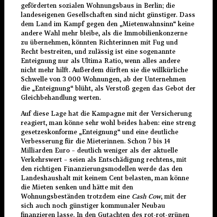
geförderten sozialen Wohnungsbaus in Berlin; die
landeseigenen Gesellschaften sind nicht günstiger. Dass
dem Land im Kampf gegen den „Mietenwahnsinn“ keine
andere Wahl mehr bleibe, als die Immobilienkonzerne
zu übernehmen, könnten Richterinnen mit Fug und
Recht bestreiten, und zulässig ist eine sogenannte
Enteignung nur als Ultima Ratio, wenn alles andere
nicht mehr hilft. Außerdem dürften sie die willkürliche
Schwelle von 3 000 Wohnungen, ab der Unternehmen
die „Enteignung“ blüht, als Verstoß gegen das Gebot der
Gleichbehandlung werten.
Auf diese Lage hat die Kampagne mit der Versicherung
reagiert, man könne sehr wohl beides haben: eine streng
gesetzeskonforme „Enteignung“ und eine deutliche
Verbesserung für die Mieterinnen. Schon 7 bis 14
Milliarden Euro – deutlich weniger als der aktuelle
Verkehrswert – seien als Entschädigung rechtens, mit
den richtigen Finanzierungsmodellen werde das den
Landeshaushalt mit keinem Cent belasten, man könne
die Mieten senken und hätte mit den
Wohnungsbeständen trotzdem eine
Cash Cow
, mit der
sich auch noch günstiger kommunaler Neubau
finanzieren lasse. In den Gutachten des rot-rot-grünen