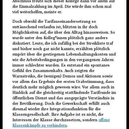
Abschluss freute sich dieser Kollege dann vor allem auf
die Einmalzahlung im April. Die würde ihm schon mal
viel weiterhelfen, meinte er.
Doch obwohl die Tarifauseinandersetzung so
enttäuschend verlaufen ist, blitzten in ihr doch
Möglichkeiten auf, die über den Alltag hinausweisen. So
wurde unter den Kolleg*innen plötzlich ganz anders
diskutiert. Leute, die ich zufällig bei der Streikliste traf
und bisher noch gar nicht kannte, erzählten plötzlich
empört über die gestiegenen Lebenshaltungskosten und
wie die Arbeitsbedingungen in den vergangenen Jahren
immer schlechter wurden. Es entstand ein spontanes
Gefühl des Zusammenhalts. Auch zeigten die
Warnstreiks, die (wenigen) Demos und Aktionen sowie
vor allem das Ergebnis der ersten Urabstimmung, dass
deutlich mehr möglich gewesen wäre. Vor allem auch in
Hinblick auf die gleichzeitig stattfindende Tarifrunde im
öffentlichen Dienst und das ausgeprägte Verständnis in
der Bevölkerung. Doch die Gewerkschaft erfüllt auch
diesmal wieder ihre Integrationsfunktion für die
Klassengesellschaft. Ihre Aufgabe ist es nicht, die
Interessen der Klasse durchzusetzen, sondern
offene
Klassenkämpfe zu verhindern
.