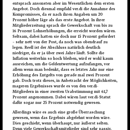
entsprach ansonsten aber im Wesentlichen dem ersten
Angebot. Doch diesmal empfahl ver.di die Annahme des
Kompromisses, da er nach ihren Angaben um 20
Prozent höher läge als das erste Angebot. In ihrer
Mitgliederzeitung sprach die Gewerkschaft von bis zu
16 Prozent Lohnerhöhungen, die erreicht worden wären.
Seltsam, dabei hatten sie doch nur 15 Prozent gefordert
– sehr nett von der Post, da noch was obendrauf zu
legen. Reell ist der Abschluss natürlich deutlich
niedriger, da er ja über zwei Jahre läuft. Sollte die
Inflation weiterhin so hoch bleiben, wird er wohl kaum
ausreichen, um die Geldentwertung aufzufangen, vor
allem wenn man bedenkt, dass es letztes Jahr nur eine
Erhöhung des Entgelts von gerade mal zwei Prozent
gab. Doch trotz dieses, in Anbetracht der Möglichkeiten,
mageren Ergebnisses wurde es von den ver.di-
Mitgliedern in einer zweiten Urabstimmung mit 61,7
Prozent angenommen. Dabei wären laut ver.di-Statut
dafür sogar nur 25 Prozent notwendig gewesen.
Allerdings wäre es auch eine große Überraschung
gewesen, wenn das Ergebnis abgelehnt worden wäre.
Dies geschieht, wenn überhaupt, nur äußerst selten.
Denn viele Gewerkschaftsmitglieder sind sehr passiv,