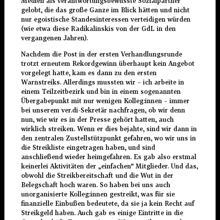
Medien als verantwortungsbewusste Sozialpartner
gelobt, die das große Ganze im Blick hätten und nicht
nur egoistische Standesinteressen verteidigen würden
(wie etwa diese Radikalinskis von der GdL in den
vergangenen Jahren).
Nachdem die Post in der ersten Verhandlungsrunde
trotzt erneutem Rekordgewinn überhaupt kein Angebot
vorgelegt hatte, kam es dann zu den ersten
Warnstreiks. Allerdings mussten wir – ich arbeite in
einem Teilzeitbezirk und bin in einem sogenannten
Übergabepunkt mit nur wenigen Kolleg:innen – immer
bei unserem ver.di-Sekretär nachfragen, ob wir denn
nun, wie wir es in der Presse gehört hatten, auch
wirklich streiken. Wenn er dies bejahte, sind wir dann in
den zentralen Zustellstützpunkt gefahren, wo wir uns in
die Streikliste eingetragen haben, und sind
anschließend wieder heimgefahren. Es gab also erstmal
keinerlei Aktivitäten der „einfachen“ Mitglieder. Und das,
obwohl die Streikbereitschaft und die Wut in der
Belegschaft hoch waren. So haben bei uns auch
unorganisierte Kolleg:innen gestreikt, was für sie
finanzielle Einbußen bedeutete, da sie ja kein Recht auf
Streikgeld haben. Auch gab es einige Eintritte in die