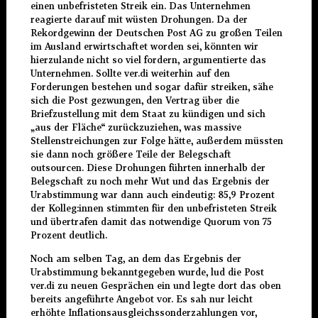
einen unbefristeten Streik ein. Das Unternehmen
reagierte darauf mit wüsten Drohungen. Da der
Rekordgewinn der Deutschen Post AG zu großen Teilen
im Ausland erwirtschaftet worden sei, könnten wir
hierzulande nicht so viel fordern, argumentierte das
Unternehmen. Sollte ver.di weiterhin auf den
Forderungen bestehen und sogar dafür streiken, sähe
sich die Post gezwungen, den Vertrag über die
Briefzustellung mit dem Staat zu kündigen und sich
„aus der Fläche“ zurückzuziehen, was massive
Stellenstreichungen zur Folge hätte, außerdem müssten
sie dann noch größere Teile der Belegschaft
outsourcen. Diese Drohungen führten innerhalb der
Belegschaft zu noch mehr Wut und das Ergebnis der
Urabstimmung war dann auch eindeutig: 85,9 Prozent
der Kolleg:innen stimmten für den unbefristeten Streik
und übertrafen damit das notwendige Quorum von 75
Prozent deutlich.
Noch am selben Tag, an dem das Ergebnis der
Urabstimmung bekanntgegeben wurde, lud die Post
ver.di zu neuen Gesprächen ein und legte dort das oben
bereits angeführte Angebot vor. Es sah nur leicht
erhöhte Inflationsausgleichssonderzahlungen vor,