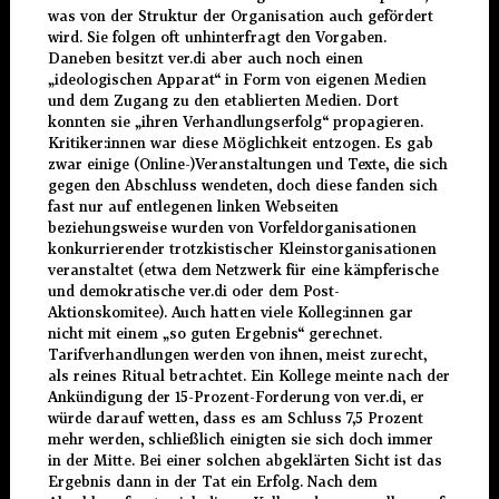
was von der Struktur der Organisation auch gefördert
wird. Sie folgen oft unhinterfragt den Vorgaben.
Daneben besitzt ver.di aber auch noch einen
„ideologischen Apparat“ in Form von eigenen Medien
und dem Zugang zu den etablierten Medien. Dort
konnten sie „ihren Verhandlungserfolg“ propagieren.
Kritiker:innen war diese Möglichkeit entzogen. Es gab
zwar einige (Online-)Veranstaltungen und Texte, die sich
gegen den Abschluss wendeten, doch diese fanden sich
fast nur auf entlegenen linken Webseiten
beziehungsweise wurden von Vorfeldorganisationen
konkurrierender trotzkistischer Kleinstorganisationen
veranstaltet (etwa dem Netzwerk für eine kämpferische
und demokratische ver.di oder dem Post-
Aktionskomitee). Auch hatten viele Kolleg:innen gar
nicht mit einem „so guten Ergebnis“ gerechnet.
Tarifverhandlungen werden von ihnen, meist zurecht,
als reines Ritual betrachtet. Ein Kollege meinte nach der
Ankündigung der 15-Prozent-Forderung von ver.di, er
würde darauf wetten, dass es am Schluss 7,5 Prozent
mehr werden, schließlich einigten sie sich doch immer
in der Mitte. Bei einer solchen abgeklärten Sicht ist das
Ergebnis dann in der Tat ein Erfolg. Nach dem