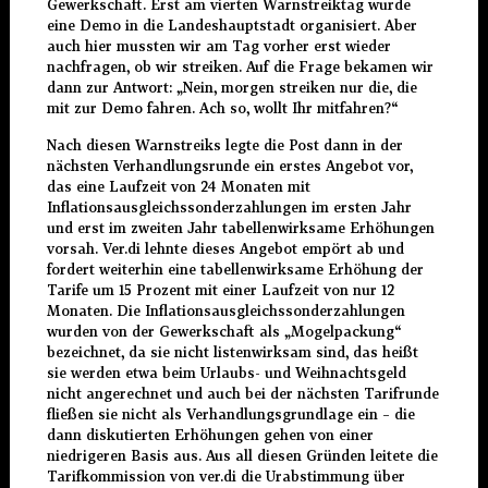
Gewerkschaft. Erst am vierten Warnstreiktag wurde
eine Demo in die Landeshauptstadt organisiert. Aber
auch hier mussten wir am Tag vorher erst wieder
nachfragen, ob wir streiken. Auf die Frage bekamen wir
dann zur Antwort: „Nein, morgen streiken nur die, die
mit zur Demo fahren. Ach so, wollt Ihr mitfahren?“
Nach diesen Warnstreiks legte die Post dann in der
nächsten Verhandlungsrunde ein erstes Angebot vor,
das eine Laufzeit von 24 Monaten mit
Inflationsausgleichssonderzahlungen im ersten Jahr
und erst im zweiten Jahr tabellenwirksame Erhöhungen
vorsah. Ver.di lehnte dieses Angebot empört ab und
fordert weiterhin eine tabellenwirksame Erhöhung der
Tarife um 15 Prozent mit einer Laufzeit von nur 12
Monaten. Die Inflationsausgleichssonderzahlungen
wurden von der Gewerkschaft als „Mogelpackung“
bezeichnet, da sie nicht listenwirksam sind, das heißt
sie werden etwa beim Urlaubs- und Weihnachtsgeld
nicht angerechnet und auch bei der nächsten Tarifrunde
fließen sie nicht als Verhandlungsgrundlage ein – die
dann diskutierten Erhöhungen gehen von einer
niedrigeren Basis aus. Aus all diesen Gründen leitete die
Tarifkommission von ver.di die Urabstimmung über