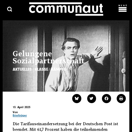
c
o
m
m
una
ut
Direkt
MENÜ
zum
Inhalt
C
ARCHIV
HAUPTMENÜ
ÜBER UNS
KOSMOPROLET
KONTAKT & MITARBEIT
Gelungene
Sozialpartnerschaft
AKTUELLES
KLASSE
KÄMPFE
13. April 2023
Von
Briefträger
Die Tarifauseinandersetzung bei der Deutschen Post ist
beendet. Mit 61,7 Prozent haben die teilnehmenden