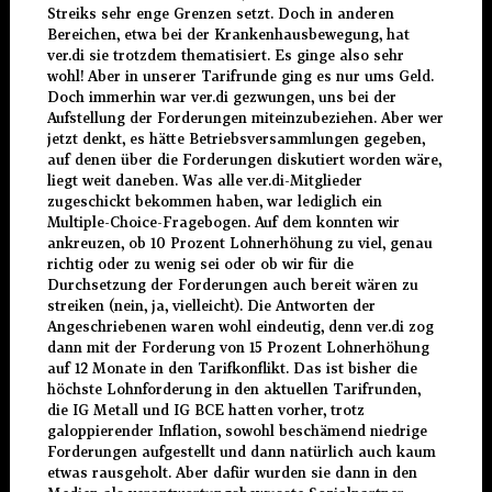
Streiks sehr enge Grenzen setzt. Doch in anderen
Bereichen, etwa bei der Krankenhausbewegung, hat
ver.di sie trotzdem thematisiert. Es ginge also sehr
wohl! Aber in unserer Tarifrunde ging es nur ums Geld.
Doch immerhin war ver.di gezwungen, uns bei der
Aufstellung der Forderungen miteinzubeziehen. Aber wer
jetzt denkt, es hätte Betriebsversammlungen gegeben,
auf denen über die Forderungen diskutiert worden wäre,
liegt weit daneben. Was alle ver.di-Mitglieder
zugeschickt bekommen haben, war lediglich ein
Multiple-Choice-Fragebogen. Auf dem konnten wir
ankreuzen, ob 10 Prozent Lohnerhöhung zu viel, genau
richtig oder zu wenig sei oder ob wir für die
Durchsetzung der Forderungen auch bereit wären zu
streiken (nein, ja, vielleicht). Die Antworten der
Angeschriebenen waren wohl eindeutig, denn ver.di zog
dann mit der Forderung von 15 Prozent Lohnerhöhung
auf 12 Monate in den Tarifkonflikt. Das ist bisher die
höchste Lohnforderung in den aktuellen Tarifrunden,
die IG Metall und IG BCE hatten vorher, trotz
galoppierender Inflation, sowohl beschämend niedrige
Forderungen aufgestellt und dann natürlich auch kaum
etwas rausgeholt. Aber dafür wurden sie dann in den