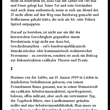
Nicht zu bestreiten ist, dass van der Lubbe vor Ort war
und Feuer gelegt hat. Seine Tat und sein Geständnis
sind auch dann authentisch, wenn er sich am Abend des
27. nicht allein auf den Weg zum Reichstag gemacht und
Helfer:innen gehabt hätte, die sich als SA- oder Polizei-
Spitzel entpuppten.
Darauf zu bestehen, ist nicht nur ein Akt der
historischen Gerechtigkeit gegenüber einem
Revolutionär, trägt nicht nur dazu bei,
Geschichtsmythen – sei’s bundesrepublikanisch-
demokratischer oder kommunistisch-stalinistischer
Provenienz – zu zerstören, sondern ist auch ein Beitrag
zur Rekonstruktion radikaler Theorie und Praxis.
2
Marinus van der Lubbe, am 13. Januar 1909 in Leiden in
ärmlichsten Verhältnissen geboren, von seinen
Freund:innen Rinus genannt, war in seiner Heimatstadt
ein radikaler Arbeiter:innenaktivist, sportbegeistert,
belesen, offen militant, aber auch ein verträumter Typ,
der Tagebuch führte, eine Landkommune gründen
wollte und eine Arbeiter:innenbibliothek. Man muss an