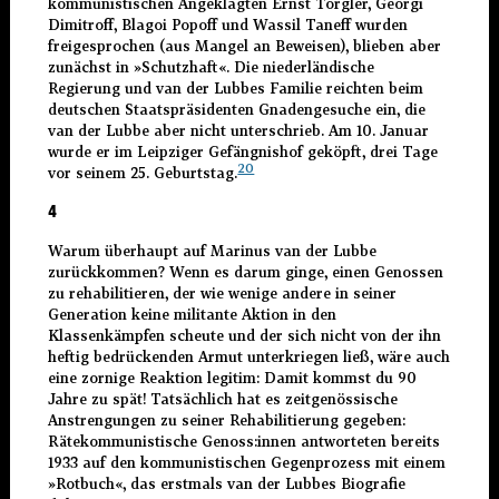
kommunistischen Angeklagten Ernst Torgler, Georgi
Dimitroff, Blagoi Popoff und Wassil Taneff wurden
freigesprochen (aus Mangel an Beweisen), blieben aber
zunächst in »Schutzhaft«. Die niederländische
Regierung und van der Lubbes Familie reichten beim
deutschen Staatspräsidenten Gnadengesuche ein, die
van der Lubbe aber nicht unterschrieb. Am 10. Januar
wurde er im Leipziger Gefängnishof geköpft, drei Tage
20
vor seinem 25. Geburtstag.
4
Warum überhaupt auf Marinus van der Lubbe
zurückkommen? Wenn es darum ginge, einen Genossen
zu rehabilitieren, der wie wenige andere in seiner
Generation keine militante Aktion in den
Klassenkämpfen scheute und der sich nicht von der ihn
heftig bedrückenden Armut unterkriegen ließ, wäre auch
eine zornige Reaktion legitim: Damit kommst du 90
Jahre zu spät! Tatsächlich hat es zeitgenössische
Anstrengungen zu seiner Rehabilitierung gegeben:
Rätekommunistische Genoss:innen antworteten bereits
1933 auf den kommunistischen Gegenprozess mit einem
»Rotbuch«, das erstmals van der Lubbes Biografie