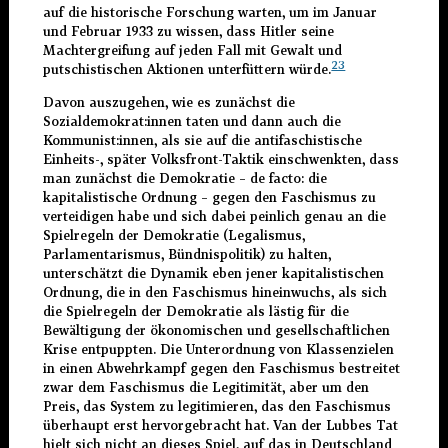
auf die historische Forschung warten, um im Januar
und Februar 1933 zu wissen, dass Hitler seine
Machtergreifung auf jeden Fall mit Gewalt und
23
putschistischen Aktionen unterfüttern würde.
Davon auszugehen, wie es zunächst die
Sozialdemokrat:innen taten und dann auch die
Kommunist:innen, als sie auf die antifaschistische
Einheits-, später Volksfront-Taktik einschwenkten, dass
man zunächst die Demokratie – de facto: die
kapitalistische Ordnung – gegen den Faschismus zu
verteidigen habe und sich dabei peinlich genau an die
Spielregeln der Demokratie (Legalismus,
Parlamentarismus, Bündnispolitik) zu halten,
unterschätzt die Dynamik eben jener kapitalistischen
Ordnung, die in den Faschismus hineinwuchs, als sich
die Spielregeln der Demokratie als lästig für die
Bewältigung der ökonomischen und gesellschaftlichen
Krise entpuppten. Die Unterordnung von Klassenzielen
in einen Abwehrkampf gegen den Faschismus bestreitet
zwar dem Faschismus die Legitimität, aber um den
Preis, das System zu legitimieren, das den Faschismus
überhaupt erst hervorgebracht hat. Van der Lubbes Tat
hielt sich nicht an dieses Spiel, auf das in Deutschland