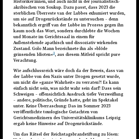
Historiker:innen, und auch nicht in der journalistisch-
akribischen von Soukup. Dazu passt, dass 2023 die
sterblichen Überreste van der Lubbes exhumiert wurden,
um sie auf Drogenrückstände zu untersuchen – denn
bekanntlich ergriff van der Lubbe im Prozess gegen ihn
kaum noch das Wort, sondern durchlebte die Wochen
und Monate im Gerichtssaal in einem für
Außenstehende apathisch und dissoziativ wirkenden
Zustand. Golo Mann bezeichnete ihn als »blöde
3
grinsenden Idioten«
, aus diesem Mitleid spricht pure
Verachtung.
Wie aufschlussreich wäre doch da der Beweis, dass van
der Lubbe von den Nazis unter Drogen gesetzt wurde,
um nicht die »ganze Wahrheit« zu verraten?! Es kann
einfach nicht sein, was nicht wahr sein darf! Dass sein
Schweigen – offensichtlich Ausdruck tiefer Verzweiflung
– andere, politische, Gründe hatte, geht im Spektakel
unter. Keine Überraschung: Das im Sommer 2023
veröffentlichte toxologische Gutachten von
Gerichtsmedizinern des Universitätsklinikums Leipzig
ergab keine Hinweise auf Drogenrückstände.
Um das Rätsel der Reichstagsbrandstiftung zu lösen: