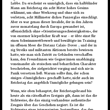
Lubbe. Da erscheint es unmöglich, dass ein halbblinder
Mann am Reichstag ein acht Meter hohes Gesims
erklimmt, um ohne Werkzeug und ohne sich zu
verletzen, acht Millimeter dickes Panzerglas einschlägt.
Aber es war genau dieser Invalide, der in den Jahren
zuvor monatelang durch Europa gewandert ist,
offensichtlich ohne »Orientierungsschwierigkeiten«, der
von enormer körperlicher Kraft war – er übte einst für
einen Schwimmwettbewerb und bewältigte im Training
im offenen Meer die Distanz Calais–Dover
–
und der in
zig Streiks und militanten Aktionen bereits bewiesen
hatte, wie man sich Zutritt zu Gebäuden verschaffen
kann, den Freund:innen wie Gegner:innen unabhängig
voneinander als stoischen und beharrlichen Charakter
beschrieben, der zielgerichtet vorging und sich nie in
Panik versetzen ließ. Warum sollte ihm, der schon
einiges »Unmögliches« geschafft hatte, nicht auch im
Reichstag das angeblich Unmögliche gelungen sein?
Wenn, wie oben behauptet, der Reichstagsbrand bis
heute als ein rätselhaftes Ereignis gilt, dann ist das die
Sichtweise, die das einzig vorhandene authentische
Zeugnis über das Geschehen negiert. Es ist die
Sichtweise eines interessierten Justemilieus, das den