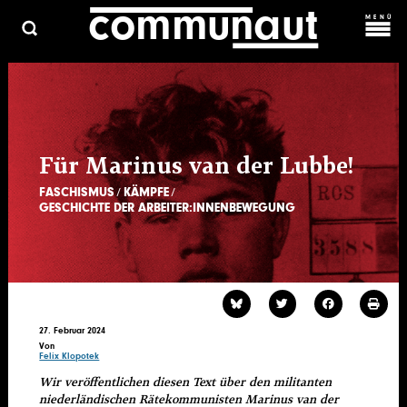
c
o
m
m
una
ut
Direkt
MENÜ
zum
Inhalt
C
ARCHIV
HAUPTMENÜ
ÜBER UNS
KOSMOPROLET
KONTAKT & MITARBEIT
Für Marinus van der Lubbe!
FASCHISMUS
KÄMPFE
GESCHICHTE DER ARBEITER:INNENBEWEGUNG
27. Februar 2024
Von
Felix Klopotek
Wir veröffentlichen diesen Text über den militanten
niederländischen Rätekommunisten Marinus van der