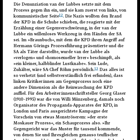
Die Denunziation van der Lubbes setzte mit dem
Prozess gegen ihn ein, und sie kam zuerst von links, von
12
kommunistischer Seite
. Die Nazis wollten den Brand
der KPD in die Schuhe schieben, die reagierte mit der
Erzählung einer Gegenverschwörung, in der van der
Lubbe ein willenloses Werkzeug in den Händen der SA
sei. Im »Braunbuch«, mit dem die KPD ihren Angriff auf
Hermann Görings Prozessführung präsentierte und die
SA als Täter darstellte, wurde van der Lubbe als
»verlogen« und »homosexueller Irrer« beschimpft, als
»ein kleiner, halbblinder Lustknabe«. Sein Lude,
13
Zuhälter, wäre SA-Chef Röhm persönlich.
Das alles ist
so verhetzt (und selbstverständlich frei erfunden), dass
linken Kritiker:innen am Gegenprozess noch eine
andere Dimension als die Reinwaschung der KPD
auffiel. Für den Arbeiter:innenschriftsteller Georg Glaser
(1910–1995) war die von Willi Münzenberg, damals noch
Organisator des Propaganda-Apparates der KPD, in
London und Paris ausgerichtete Kampagne der
Vorschein von etwas Monströserem: »der erste
Moskauer Prozess«, ein Schauprozess also. »Ihr
Gegengericht war das Muster für tausend kommende,
von denen Sie und Ihresgleichen genauso teuflischer