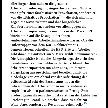
allerdings schon nahezu die gesamte
Arbeiter:innenbewegung eingeschworen war. Nicht er
war Opfer einer faschistischen Provokation, sondern er
24
war die leibhaftige Provokation
– die sich nicht nur
gegen die Nazis richtete und ihre bürgerlichen
Kollaborateur:innen, sondern vor allem gegen die
Arbeiter:innenparteien, die noch bis in den März 1933
hinein stolz auf die Disziplin der ihnen
»unterstehenden« Arbeiter:innenheere waren. »Als die
Hitlertruppen vor dem Karl Liebknechthaus
demonstrieren, schreiben die KPD-Blätter: ›
Arbeiter
gebt ihnen die Antwort am 5. März, wählt Kommunisten.
‹
Die Atmosphäre ist die des Bürgerkriegs, sie zieht den
Revolutionär van der Lubbe nach Deutschland. Die
Arbeiter:innenparteien tun aber alles, um diesem
Bürgerkrieg auszuweichen und bereiten damit die
Niederlage vor. Am Abend vor der Aufrichtung der
politischen Macht des Faschismus haben die
Führer:innen den Arbeiter:innen nichts anderes zu
empfehlen als den parlamentarischen Betrug. Zum
Protest gegen diesen Schwindel setzt van der Lubbe den
Reichstag in Brand. Ein Zeichen, dass es nicht zur
25
Wahl-Urne, sondern zur Revolution gehen soll.«