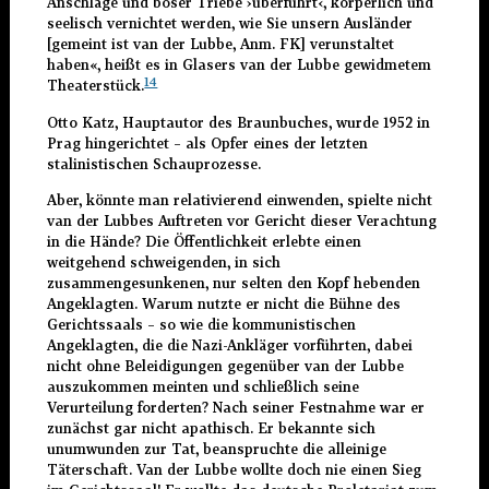
Anschläge und böser Triebe ›überführt
‹
, körperlich und
seelisch vernichtet werden, wie Sie unsern Ausländer
[gemeint ist van der Lubbe, Anm. FK] verunstaltet
haben«, heißt es in Glasers van der Lubbe gewidmetem
14
Theaterstück.
Otto Katz, Hauptautor des Braunbuches, wurde 1952 in
Prag hingerichtet – als Opfer eines der letzten
stalinistischen Schauprozesse.
Aber, könnte man relativierend einwenden, spielte nicht
van der Lubbes Auftreten vor Gericht dieser Verachtung
in die Hände? Die Öffentlichkeit erlebte einen
weitgehend schweigenden, in sich
zusammengesunkenen, nur selten den Kopf hebenden
Angeklagten. Warum nutzte er nicht die Bühne des
Gerichtssaals – so wie die kommunistischen
Angeklagten, die die Nazi-Ankläger vorführten, dabei
nicht ohne Beleidigungen gegenüber van der Lubbe
auszukommen meinten und schließlich seine
Verurteilung forderten? Nach seiner Festnahme war er
zunächst gar nicht apathisch. Er bekannte sich
unumwunden zur Tat, beanspruchte die alleinige
Täterschaft. Van der Lubbe wollte doch nie einen Sieg