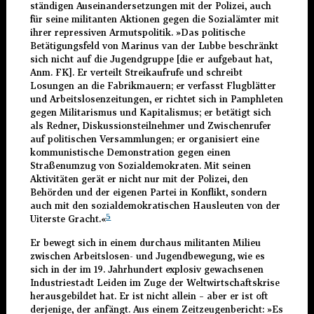
ständigen Auseinandersetzungen mit der Polizei, auch
für seine militanten Aktionen gegen die Sozialämter mit
ihrer repressiven Armutspolitik. »Das politische
Betätigungsfeld von Marinus van der Lubbe beschränkt
sich nicht auf die Jugendgruppe [die er aufgebaut hat,
Anm. FK]. Er verteilt Streikaufrufe und schreibt
Losungen an die Fabrikmauern; er verfasst Flugblätter
und Arbeitslosenzeitungen, er richtet sich in Pamphleten
gegen Militarismus und Kapitalismus; er betätigt sich
als Redner, Diskussionsteilnehmer und Zwischenrufer
auf politischen Versammlungen; er organisiert eine
kommunistische Demonstration gegen einen
Straßenumzug von Sozialdemokraten. Mit seinen
Aktivitäten gerät er nicht nur mit der Polizei, den
Behörden und der eigenen Partei in Konflikt, sondern
auch mit den sozialdemokratischen Hausleuten von der
5
Uiterste Gracht.«
Er bewegt sich in einem durchaus militanten Milieu
zwischen Arbeitslosen- und Jugendbewegung, wie es
sich in der im 19. Jahrhundert explosiv gewachsenen
Industriestadt Leiden im Zuge der Weltwirtschaftskrise
herausgebildet hat. Er ist nicht allein – aber er ist oft
derjenige, der anfängt. Aus einem Zeitzeugenbericht: »Es