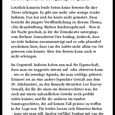
Letztlich konnten beide Seiten keine Beweise für ihre
These erbringen. Es gibt nur mehr oder wenige starke
Indizien. Das hat sich bis heute nicht geändert. Zwar
besticht die jüngste Veröffentlichung zu diesem Thema,
»Die Brandstiftung. Mythos Reichstagsbrand – Was in
der Nacht geschah, in der die Demokratie unterging«
vom Berliner Journalisten Uwe Soukup, dadurch, dass
sie viele Indizien zusammenträgt und es sehr plausibel
erscheinen lässt, dass van der Lubbe nicht allein vor Ort
gewesen sein konnte. Aber den Beweis kann auch er
nicht erbringen.
Im Gegenteil: Indizien haben nun mal die Eigenschaft,
dass man sie suggestiv extrem auf- oder abwerten kann
– wie es die jeweilige Agenda, die man verfolgt, gebietet.
Erinnert sei an eine andere legendäre Gestalt aus dem
20. Jahrhundert, an den Kennedy-Attentäter Lee Harvey
Oswald, der für die einen ein Meisterschütze war, der
auch mit einem unhandlichen Gewehr noch perfekt
zielen konnte, und für die anderen ein tumber
Sonntagsschütze, der auf keinen Fall präzise zu treffen
in der Lage war. Für beides lassen sich Hinweise finden
– ganz wie man will. Analog verfährt Soukup mit van der