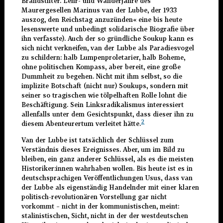
Brandstifter. Lehr- und Wanderjahre des
Maurergesellen Marinus van der Lubbe, der 1933
auszog, den Reichstag anzuzünden« eine bis heute
lesenswerte und unbedingt solidarische Biografie über
ihn verfasste). Auch der so gründliche Soukup kann es
sich nicht verkneifen, van der Lubbe als Paradiesvogel
zu schildern: halb Lumpenproletarier, halb Boheme,
ohne politischen Kompass, aber bereit, eine große
Dummheit zu begehen. Nicht mit ihm selbst, so die
implizite Botschaft (nicht nur) Soukups, sondern mit
seiner so tragischen wie tölpelhaften Rolle lohnt die
Beschäftigung. Sein Linksradikalismus interessiert
allenfalls unter dem Gesichtspunkt, dass dieser ihn zu
2
diesem Abenteurertum verleitet hätte.
Van der Lubbe ist tatsächlich der Schlüssel zum
Verständnis dieses Ereignisses. Aber, um im Bild zu
bleiben, ein ganz anderer Schlüssel, als es die meisten
Historiker:innen wahrhaben wollen. Bis heute ist es in
deutschsprachigen Veröffentlichungen Usus, dass van
der Lubbe als eigenständig Handelnder mit einer klaren
politisch-revolutionären Vorstellung gar nicht
vorkommt – nicht in der kommunistischen, meint:
stalinistischen, Sicht, nicht in der der westdeutschen