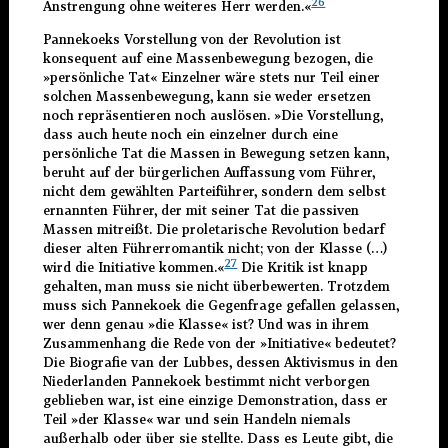
26
Anstrengung ohne weiteres Herr werden.«
Pannekoeks Vorstellung von der Revolution ist
konsequent auf eine Massenbewegung bezogen, die
»persönliche Tat« Einzelner wäre stets nur Teil einer
solchen Massenbewegung, kann sie weder ersetzen
noch repräsentieren noch auslösen. »Die Vorstellung,
dass auch heute noch ein einzelner durch eine
persönliche Tat die Massen in Bewegung setzen kann,
beruht auf der bürgerlichen Auffassung vom Führer,
nicht dem gewählten Parteiführer, sondern dem selbst
ernannten Führer, der mit seiner Tat die passiven
Massen mitreißt. Die proletarische Revolution bedarf
dieser alten Führerromantik nicht; von der Klasse (…)
27
wird die Initiative kommen.«
Die Kritik ist knapp
gehalten, man muss sie nicht überbewerten. Trotzdem
muss sich Pannekoek die Gegenfrage gefallen gelassen,
wer denn genau »die Klasse« ist? Und was in ihrem
Zusammenhang die Rede von der »Initiative« bedeutet?
Die Biografie van der Lubbes, dessen Aktivismus in den
Niederlanden Pannekoek bestimmt nicht verborgen
geblieben war, ist eine einzige Demonstration, dass er
Teil »der Klasse« war und sein Handeln niemals
außerhalb oder über sie stellte. Dass es Leute gibt, die