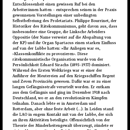
Entschlossenheit einen gewissen Ruf bei den
Arbeiter:innen hatten – entsprechen seinen in der Praxis
gewonnenen Vorstellungen einer unbedingten
Selbstbefreiung des Proletariats. Philippe Bourrinet, der
Historiker des Rätekommunismus, geht davon aus, dass
insbesondere eine Gruppe, die Linksche Arbeiders
Oppositie (der Name verweist auf die Abspaltung von
der KP) und ihr Organ Spartacus einen starken Einfluss
auf van der Lubbe hatten: »Ihr Anliegen war es,
›
Klassenkonflikte zu provozieren
‹
. Diese
rätekommunistische Organisation wurde von der
Persönlichkeit Eduard Sirachs (1895–1937) dominiert.
Während des Ersten Weltkriegs war er einer der
Anführer der Meutereien auf den Kriegsschiffen Regent
und Zeven Provinciën gewesen. Dafür war er zu einer
langen Gefängnisstrafe verurteilt worden. Er entkam
aus dem Gefängnis und ging im Dezember 1918 nach
Deutschland, wo er an den revolutionären Kämpfen
teilnahm. Danach lebte er in Amsterdam und
Rotterdam, aber ohne feste Arbeit (…). In Leiden stand
die LAO in engem Kontakt mit van der Lubbe, der sich
an ihren Aktivitäten beteiligte. Offensichtlich von der
Theorie der Minderheitengewalt überzeugt, zündete er