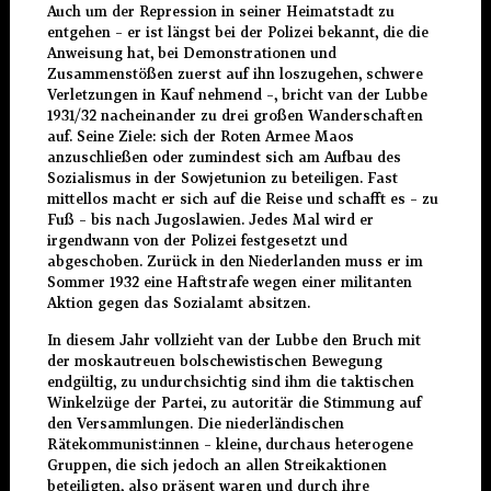
Auch um der Repression in seiner Heimatstadt zu
entgehen – er ist längst bei der Polizei bekannt, die die
Anweisung hat, bei Demonstrationen und
Zusammenstößen zuerst auf ihn loszugehen, schwere
Verletzungen in Kauf nehmend –, bricht van der Lubbe
1931/32 nacheinander zu drei großen Wanderschaften
auf. Seine Ziele: sich der Roten Armee Maos
anzuschließen oder zumindest sich am Aufbau des
Sozialismus in der Sowjetunion zu beteiligen. Fast
mittellos macht er sich auf die Reise und schafft es – zu
Fuß – bis nach Jugoslawien. Jedes Mal wird er
irgendwann von der Polizei festgesetzt und
abgeschoben. Zurück in den Niederlanden muss er im
Sommer 1932 eine Haftstrafe wegen einer militanten
Aktion gegen das Sozialamt absitzen.
In diesem Jahr vollzieht van der Lubbe den Bruch mit
der moskautreuen bolschewistischen Bewegung
endgültig, zu undurchsichtig sind ihm die taktischen
Winkelzüge der Partei, zu autoritär die Stimmung auf
den Versammlungen. Die niederländischen
Rätekommunist:innen – kleine, durchaus heterogene
Gruppen, die sich jedoch an allen Streikaktionen
beteiligten, also präsent waren und durch ihre