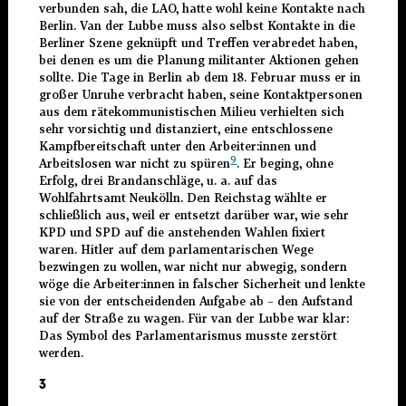
verbunden sah, die LAO, hatte wohl keine Kontakte nach
Berlin. Van der Lubbe muss also selbst Kontakte in die
Berliner Szene geknüpft und Treffen verabredet haben,
bei denen es um die Planung militanter Aktionen gehen
sollte. Die Tage in Berlin ab dem 18. Februar muss er in
großer Unruhe verbracht haben, seine Kontaktpersonen
aus dem rätekommunistischen Milieu verhielten sich
sehr vorsichtig und distanziert, eine entschlossene
Kampfbereitschaft unter den Arbeiter:innen und
9
Arbeitslosen war nicht zu spüren
.
Er beging, ohne
Erfolg, drei Brandanschläge, u. a. auf das
Wohlfahrtsamt Neukölln. Den Reichstag wählte er
schließlich aus, weil er entsetzt darüber war, wie sehr
KPD und SPD auf die anstehenden Wahlen fixiert
waren. Hitler auf dem parlamentarischen Wege
bezwingen zu wollen, war nicht nur abwegig, sondern
wöge die Arbeiter:innen in falscher Sicherheit und lenkte
sie von der entscheidenden Aufgabe ab – den Aufstand
auf der Straße zu wagen. Für van der Lubbe war klar:
Das Symbol des Parlamentarismus musste zerstört
werden.
3