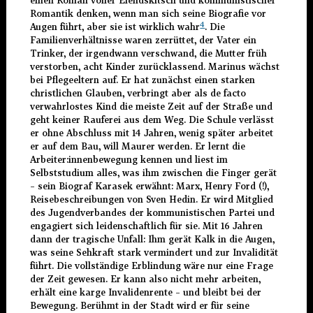
einen Roman voller Elendskitsch und kommunistischer
Romantik denken, wenn man sich seine Biografie vor
4
Augen führt, aber sie ist wirklich wahr
. Die
Familienverhältnisse waren zerrüttet, der Vater ein
Trinker, der irgendwann verschwand, die Mutter früh
verstorben, acht Kinder zurücklassend. Marinus wächst
bei Pflegeeltern auf. Er hat zunächst einen starken
christlichen Glauben, verbringt aber als de facto
verwahrlostes Kind die meiste Zeit auf der Straße und
geht keiner Rauferei aus dem Weg. Die Schule verlässt
er ohne Abschluss mit 14 Jahren, wenig später arbeitet
er auf dem Bau, will Maurer werden. Er lernt die
Arbeiter:innenbewegung kennen und liest im
Selbststudium alles, was ihm zwischen die Finger gerät
– sein Biograf Karasek erwähnt: Marx, Henry Ford (!),
Reisebeschreibungen von Sven Hedin. Er wird Mitglied
des Jugendverbandes der kommunistischen Partei und
engagiert sich leidenschaftlich für sie. Mit 16 Jahren
dann der tragische Unfall: Ihm gerät Kalk in die Augen,
was seine Sehkraft stark vermindert und zur Invalidität
führt. Die vollständige Erblindung wäre nur eine Frage
der Zeit gewesen. Er kann also nicht mehr arbeiten,
erhält eine karge Invalidenrente – und bleibt bei der
Bewegung. Berühmt in der Stadt wird er für seine