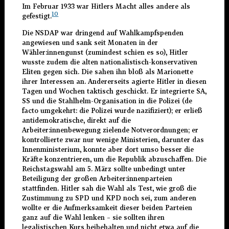
Im Februar 1933 war Hitlers Macht alles andere als
10
gefestigt.
Die NSDAP war dringend auf Wahlkampfspenden
angewiesen und sank seit Monaten in der
Wähler:innengunst (zumindest schien es so), Hitler
wusste zudem die alten nationalistisch-konservativen
Eliten gegen sich. Die sahen ihn bloß als Marionette
ihrer Interessen an. Andererseits agierte Hitler in diesen
Tagen und Wochen taktisch geschickt. Er integrierte SA,
SS und die Stahlhelm-Organisation in die Polizei (de
facto umgekehrt: die Polizei wurde nazifiziert); er erließ
antidemokratische, direkt auf die
Arbeiter:innenbewegung zielende Notverordnungen; er
kontrollierte zwar nur wenige Ministerien, darunter das
Innenministerium, konnte aber dort umso besser die
Kräfte konzentrieren, um die Republik abzuschaffen. Die
Reichstagswahl am 5. März sollte unbedingt unter
Beteiligung der großen Arbeiter:innenparteien
stattfinden. Hitler sah die Wahl als Test, wie groß die
Zustimmung zu SPD und KPD noch sei, zum anderen
wollte er die Aufmerksamkeit dieser beiden Parteien
ganz auf die Wahl lenken – sie sollten ihren
legalistischen Kurs beibehalten und nicht etwa auf die