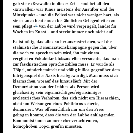
gab viele
›Krawalle‹ in dieser Zeit
– und bei all den
›Krawallen‹ war Rinus meistens der Anstifter und der
Mittelpunkt – und die Polizei war nicht weniger hart, als
sie es auch heute noch bei ähnlichen Gelegenheiten zu
6
sein pflegt.«
Van der Lubbe wird verprügelt, landet für
Wochen im Knast – und steckt immer noch nicht auf.
Es ist nötig, das alles so herauszustreichen, weil die
stalinistische Denunziationskampagne gegen ihn, über
die noch zu sprechen sein wird, ihn mit einem
vergifteten Vokabular bloßzustellen versuchte, das man
zur faschistischen Sprache zählen muss. Er wurde als
Tölpel, minderbemittelt und völlig hilflos gegenüber dem
Intrigenspiel der Nazis herabgewürdigt. Man muss sich
klarmachen, worauf das hinausläuft: Mit der
Denunziation van der Lubbes als Person wird
gleichzeitig sein eigenmächtiges/eigensinniges
proletarisches Verhalten, das sich nicht um Hierarchien,
nicht um Weisungen eines Politbüros scherte,
denunziert. Was offensichtlich nur um den Preis
gelingen konnte, dass die van der Lubbe anklagenden
Kommunist:innen zu menschenverachtenden,
homophoben Topoi greifen mussten.