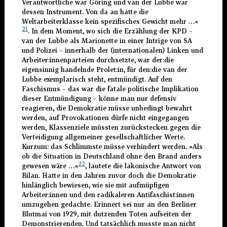
Verantwortliche war Göring und van der Lubbe war
dessen Instrument. Von da an hatte die
Weltarbeiterklasse kein spezifisches Gewicht mehr …«
21
. In dem Moment, wo sich die Erzählung der KPD –
van der Lubbe als Marionette in einer Intrige von SA
und Polizei – innerhalb der (internationalen) Linken und
Arbeiter:innenparteien durchsetzte, war der:die
eigensinnig handelnde Prolet:in, für den:die van der
Lubbe exemplarisch steht, entmündigt. Auf den
Faschismus – das war die fatale politische Implikation
dieser Entmündigung – könne man nur defensiv
reagieren, die Demokratie müsse unbedingt bewahrt
werden, auf Provokationen dürfe nicht eingegangen
werden, Klassenziele müssten zurückstecken gegen die
Verteidigung allgemeiner gesellschaftlicher Werte.
Kurzum: das Schlimmste müsse verhindert werden. »Als
ob die Situation in Deutschland ohne den Brand anders
22
gewesen wäre …«
, lautete die lakonische Antwort von
Bilan. Hatte in den Jahren zuvor doch die Demokratie
hinlänglich bewiesen, wie sie mit aufmüpfigen
Arbeiter:innen und den radikaleren Antifaschist:innen
umzugehen gedachte. Erinnert sei nur an den Berliner
Blutmai von 1929, mit dutzenden Toten aufseiten der
Demonstrierenden. Und tatsächlich musste man nicht