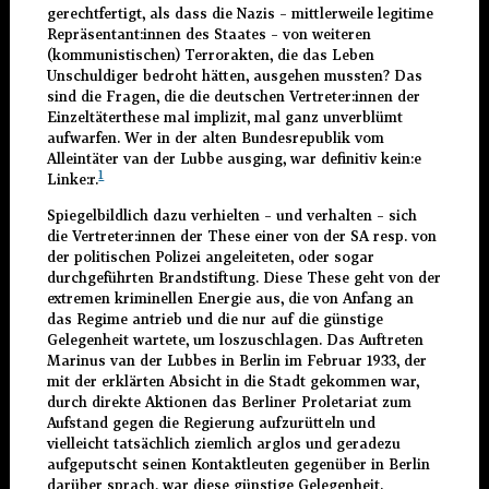
gerechtfertigt, als dass die Nazis – mittlerweile legitime
Repräsentant:innen des Staates – von weiteren
(kommunistischen) Terrorakten, die das Leben
Unschuldiger bedroht hätten, ausgehen mussten? Das
sind die Fragen, die die deutschen Vertreter:innen der
Einzeltäterthese mal implizit, mal ganz unverblümt
aufwarfen. Wer in der alten Bundesrepublik vom
Alleintäter van der Lubbe ausging, war definitiv kein:e
1
Linke:r.
Spiegelbildlich dazu verhielten – und verhalten – sich
die Vertreter:innen der These einer von der SA resp. von
der politischen Polizei angeleiteten, oder sogar
durchgeführten Brandstiftung. Diese These geht von der
extremen kriminellen Energie aus, die von Anfang an
das Regime antrieb und die nur auf die günstige
Gelegenheit wartete, um loszuschlagen. Das Auftreten
Marinus van der Lubbes in Berlin im Februar 1933, der
mit der erklärten Absicht in die Stadt gekommen war,
durch direkte Aktionen das Berliner Proletariat zum
Aufstand gegen die Regierung aufzurütteln und
vielleicht tatsächlich ziemlich arglos und geradezu
aufgeputscht seinen Kontaktleuten gegenüber in Berlin
darüber sprach, war diese günstige Gelegenheit.