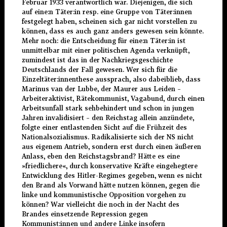
Februar 1933 verantwortlich war. Diejenigen, die sich
auf eine:n Täter:in resp. eine Gruppe von Täter:innen
festgelegt haben, scheinen sich gar nicht vorstellen zu
können, dass es auch ganz anders gewesen sein könnte.
Mehr noch: die Entscheidung für eine:n Täter:in ist
unmittelbar mit einer politischen Agenda verknüpft,
zumindest ist das in der Nachkriegsgeschichte
Deutschlands der Fall gewesen. Wer sich für die
Einzeltäter:innenthese aussprach, also dabeiblieb, dass
Marinus van der Lubbe, der Maurer aus Leiden –
Arbeiteraktivist, Rätekommunist, Vagabund, durch einen
Arbeitsunfall stark sehbehindert und schon in jungen
Jahren invalidisiert – den Reichstag allein anzündete,
folgte einer entlastenden Sicht auf die Frühzeit des
Nationalsozialismus. Radikalisierte sich der NS nicht
aus eigenem Antrieb, sondern erst durch einen äußeren
Anlass, eben den Reichstagsbrand? Hätte es eine
»friedlichere«, durch konservative Kräfte eingehegtere
Entwicklung des Hitler-Regimes gegeben, wenn es nicht
den Brand als Vorwand hätte nutzen können, gegen die
linke und kommunistische Opposition vorgehen zu
können? War vielleicht die noch in der Nacht des
Brandes einsetzende Repression gegen
Kommunist:innen und andere Linke insofern