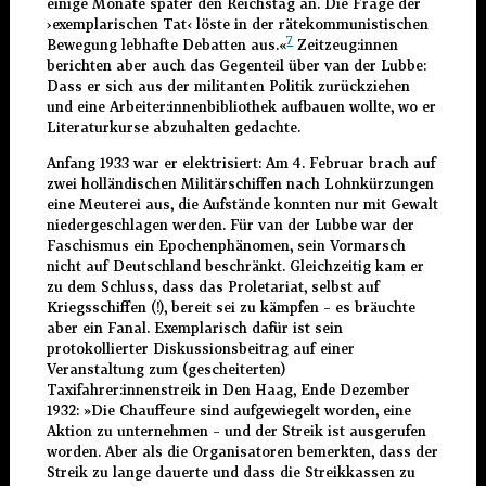
einige Monate später den Reichstag an. Die Frage der
›
exemplarischen Tat
‹ löste in der rätekommunistischen
7
Bewegung lebhafte Debatten aus.«
Zeitzeug:innen
berichten aber auch das Gegenteil über van der Lubbe:
Dass er sich aus der militanten Politik zurückziehen
und eine Arbeiter:innenbibliothek aufbauen wollte, wo er
Literaturkurse abzuhalten gedachte.
Anfang 1933 war er elektrisiert: Am 4. Februar brach auf
zwei holländischen Militärschiffen nach Lohnkürzungen
eine Meuterei aus, die Aufstände konnten nur mit Gewalt
niedergeschlagen werden. Für van der Lubbe war der
Faschismus ein Epochenphänomen, sein Vormarsch
nicht auf Deutschland beschränkt. Gleichzeitig kam er
zu dem Schluss, dass das Proletariat, selbst auf
Kriegsschiffen (!), bereit sei zu kämpfen – es bräuchte
aber ein Fanal. Exemplarisch dafür ist sein
protokollierter Diskussionsbeitrag auf einer
Veranstaltung zum (gescheiterten)
Taxifahrer:innenstreik in Den Haag, Ende Dezember
1932: »Die Chauffeure sind aufgewiegelt worden, eine
Aktion zu unternehmen – und der Streik ist ausgerufen
worden. Aber als die Organisatoren bemerkten, dass der
Streik zu lange dauerte und dass die Streikkassen zu