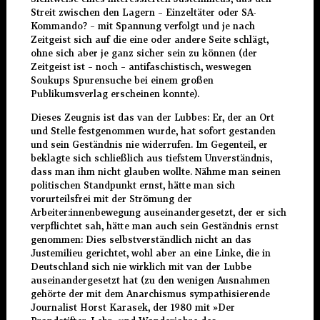
Streit zwischen den Lagern – Einzeltäter oder SA-
Kommando? – mit Spannung verfolgt und je nach
Zeitgeist sich auf die eine oder andere Seite schlägt,
ohne sich aber je ganz sicher sein zu können (der
Zeitgeist ist – noch – antifaschistisch, weswegen
Soukups Spurensuche bei einem großen
Publikumsverlag erscheinen konnte).
Dieses Zeugnis ist das van der Lubbes: Er, der an Ort
und Stelle festgenommen wurde, hat sofort gestanden
und sein Geständnis nie widerrufen. Im Gegenteil, er
beklagte sich schließlich aus tiefstem Unverständnis,
dass man ihm nicht glauben wollte. Nähme man seinen
politischen Standpunkt ernst, hätte man sich
vorurteilsfrei mit der Strömung der
Arbeiter:innenbewegung auseinandergesetzt, der er sich
verpflichtet sah, hätte man auch sein Geständnis ernst
genommen: Dies selbstverständlich nicht an das
Justemilieu gerichtet, wohl aber an eine Linke, die in
Deutschland sich nie wirklich mit van der Lubbe
auseinandergesetzt hat (zu den wenigen Ausnahmen
gehörte der mit dem Anarchismus sympathisierende
Journalist Horst Karasek, der 1980 mit »Der