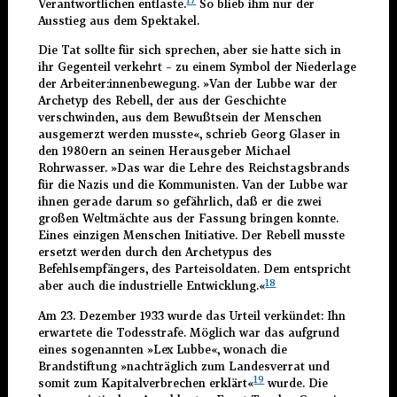
17
Verantwortlichen entlaste.
So blieb ihm nur der
Ausstieg aus dem Spektakel.
Die Tat sollte für sich sprechen, aber sie hatte sich in
ihr Gegenteil verkehrt – zu einem Symbol der Niederlage
der Arbeiter:innenbewegung. »Van der Lubbe war der
Archetyp des Rebell, der aus der Geschichte
verschwinden, aus dem Bewußtsein der Menschen
ausgemerzt werden musste«, schrieb Georg Glaser in
den 1980ern an seinen Herausgeber Michael
Rohrwasser. »Das war die Lehre des Reichstagsbrands
für die Nazis und die Kommunisten. Van der Lubbe war
ihnen gerade darum so gefährlich, daß er die zwei
großen Weltmächte aus der Fassung bringen konnte.
Eines einzigen Menschen Initiative. Der Rebell musste
ersetzt werden durch den Archetypus des
Befehlsempfängers, des Parteisoldaten. Dem entspricht
18
aber auch die industrielle Entwicklung.«
Am 23. Dezember 1933 wurde das Urteil verkündet: Ihn
erwartete die Todesstrafe. Möglich war das aufgrund
eines sogenannten »Lex Lubbe«, wonach die
Brandstiftung »nachträglich zum Landesverrat und
19
somit zum Kapitalverbrechen erklärt«
wurde. Die