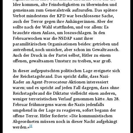
Idee kommen, alte Feindseligkeiten zu überwinden und
gemeinsam zum Generalstreik aufzurufen. Das spätere
Verbot mindestens der KPD war beschlossene Sache,
auch der Terror gegen ihre Anhänger:innen. Aber der
sollte nach der Wahl stattfinden, und vor allem: Es
brauchte einen Anlass, um loszuschlagen. In den
Februarwochen war die NSDAP samt ihrer
paramilitärischen Organisationen beides: getrieben und
antreibend, noch unsicher, aber schon im Gewaltrausch.
Auch der Druck in der Partei selbst, Hitler zu einem
offenen, gewaltsamen Umsturz zu treiben, war groß.
In dieser aufgeputschten politischen Lage ereignete sich
der Reichstagsbrand. Das spricht dafür, dass Nazi-
Kader an Agent-Provocateur-Aktionen interessiert
waren; und es spricht auf jeden Fall dagegen, dass ohne
Reichstagsbrand die Diktatur vielleicht einen anderen,
weniger terroristischen Verlauf genommen hätte. Am 28.
Februar frühmorgens waren die Nazis jedenfalls
umgehend in der Lage zu reagieren, sofort begann der
offene Terror. Hitler forderte: »Die kommunistischen
Abgeordneten müssen noch in dieser Nacht aufgehängt
11
werden.«