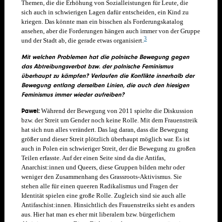
Themen, die die Erhöhung von Sozialleistungen für Leute, die
sich auch in schwierigen Lagen dafür entscheiden, ein Kind zu
kriegen. Das könnte man ein bisschen als Forderungskatalog
ansehen, aber die Forderungen hängen auch immer von der Gruppe
3
und der Stadt ab, die gerade etwas organisiert.
Mit welchen Problemen hat die polnische Bewegung gegen
das Abtreibungsverbot bzw. der polnische Feminismus
überhaupt zu kämpfen? Verlaufen die Konflikte innerhalb der
Bewegung entlang derselben Linien, die auch den hiesigen
Feminismus immer wieder aufreiben?
Pawel:
Während der Bewegung von 2011 spielte die Diskussion
bzw. der Streit um Gender noch keine Rolle.
Mit dem Frauenstreik
hat sich nun alles verändert. Das lag daran, dass die Bewegung
größer und dieser Streit plötzlich überhaupt möglich war. Es ist
auch in Polen ein schwieriger Streit, der die Bewegung zu großen
Teilen erfasste. Auf der einen Seite sind da die Antifas,
Anarchist:innen und Queers, diese Gruppen bilden mehr oder
weniger den Zusammenhang des Grassroots-Aktivismus. Sie
stehen alle für einen queeren Radikalismus und Fragen der
Identität spielen eine große Rolle. Zugleich sind sie auch alle
Antifaschist:innen. Hinsichtlich des Frauenstreiks sieht es anders
aus. Hier hat man es eher mit liberalem bzw. bürgerlichem