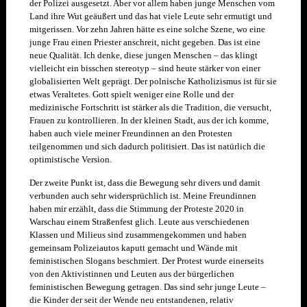
der Polizei ausgesetzt. Aber vor allem haben junge Menschen vom
Land ihre Wut geäußert und das hat viele Leute sehr ermutigt und
mitgerissen. Vor zehn Jahren hätte es eine solche Szene, wo eine
junge Frau einen Priester anschreit, nicht gegeben. Das ist eine
neue Qualität. Ich denke, diese jungen Menschen – das klingt
vielleicht ein bisschen stereotyp – sind heute stärker von einer
globalisierten Welt geprägt. Der polnische Katholizismus ist für sie
etwas Veraltetes. Gott spielt weniger eine Rolle und der
medizinische Fortschritt ist stärker als die Tradition, die versucht,
Frauen zu kontrollieren. In der kleinen Stadt, aus der ich komme,
haben auch viele meiner Freundinnen an den Protesten
teilgenommen und sich dadurch politisiert. Das ist natürlich die
optimistische Version.
Der zweite Punkt ist, dass die Bewegung sehr divers und damit
verbunden auch sehr widersprüchlich ist. Meine Freundinnen
haben mir erzählt, dass die Stimmung der Proteste 2020 in
Warschau einem Straßenfest glich. Leute aus verschiedenen
Klassen und Milieus sind zusammengekommen und haben
gemeinsam Polizeiautos kaputt gemacht und Wände mit
feministischen Slogans beschmiert. Der Protest wurde einerseits
von den Aktivistinnen und Leuten aus der bürgerlichen
feministischen Bewegung getragen. Das sind sehr junge Leute –
die Kinder der seit der Wende neu entstandenen, relativ