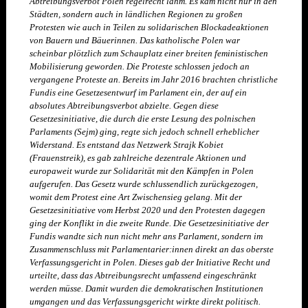
Abtreibungsverbot Polen regelrecht lahm. Es kam nicht nur in den
Städten, sondern auch in ländlichen Regionen zu großen
Protesten wie auch in Teilen zu solidarischen Blockadeaktionen
von Bauern und Bäuerinnen. Das katholische Polen war
scheinbar plötzlich zum Schauplatz einer breiten feministischen
Mobilisierung geworden. Die Proteste schlossen jedoch an
vergangene Proteste an. Bereits im Jahr 2016 brachten christliche
Fundis eine Gesetzesentwurf im Parlament ein, der auf ein
absolutes Abtreibungsverbot abzielte. Gegen diese
Gesetzesinitiative, die durch die erste Lesung des polnischen
Parlaments (Sejm) ging, regte sich jedoch schnell erheblicher
Widerstand. Es entstand das Netzwerk
Strajk
Kobiet
(Frauenstreik), es gab zahlreiche dezentrale Aktionen und
europaweit wurde zur Solidarität mit den Kämpfen in Polen
aufgerufen. Das Gesetz wurde schlussendlich zurückgezogen,
womit dem Protest eine Art Zwischensieg gelang. Mit der
Gesetzesinitiative vom Herbst 2020 und den Protesten dagegen
ging der Konflikt in die zweite Runde. Die Gesetzesinitiative der
Fundis wandte sich nun nicht mehr ans Parlament, sondern im
Zusammenschluss mit Parlamentarier:innen direkt an das oberste
Verfassungsgericht in Polen. Dieses gab der Initiative Recht und
urteilte, dass das Abtreibungsrecht umfassend eingeschränkt
werden müsse. Damit wurden die demokratischen Institutionen
umgangen und das Verfassungsgericht wirkte direkt politisch.