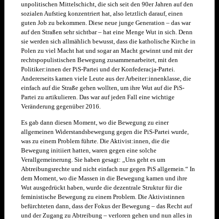
unpolitischen Mittelschicht, die sich seit den 90er Jahren auf den
sozialen Aufstieg konzentriert hat, also letztlich darauf, einen
guten Job zu bekommen. Diese neue junge Generation – das war
auf den Straßen sehr sichtbar – hat eine Menge Wut in sich. Denn
sie werden sich allmählich bewusst, dass die katholische Kirche in
Polen zu viel Macht hat und sogar an Macht gewinnt und mit der
rechtspopulistischen Bewegung zusammenarbeitet, mit den
Politiker:innen der PiS-Partei und der Konfederacja-Partei.
Andererseits kamen viele Leute aus der Arbeiter:innenklasse, die
einfach auf die Straße gehen wollten, um ihre Wut auf die PiS-
Partei zu artikulieren. Das war auf jeden Fall eine wichtige
Veränderung gegenüber 2016.
Es gab dann diesen Moment, wo die Bewegung zu einer
allgemeinen Widerstandsbewegung gegen die PiS-Partei wurde,
was zu einem Problem führte. Die Aktivist:innen, die die
Bewegung initiiert hatten, waren gegen eine solche
Verallgemeinerung. Sie haben gesagt: „Uns geht es um
Abtreibungsrechte und nicht einfach nur gegen PiS allgemein.“ In
dem Moment, wo die Massen in die Bewegung kamen und ihre
Wut ausgedrückt haben, wurde die dezentrale Struktur für die
feministische Bewegung zu einem Problem. Die Aktivistinnen
befürchteten dann, dass der Fokus der Bewegung – das Recht auf
und der Zugang zu Abtreibung – verloren gehen und nun alles in