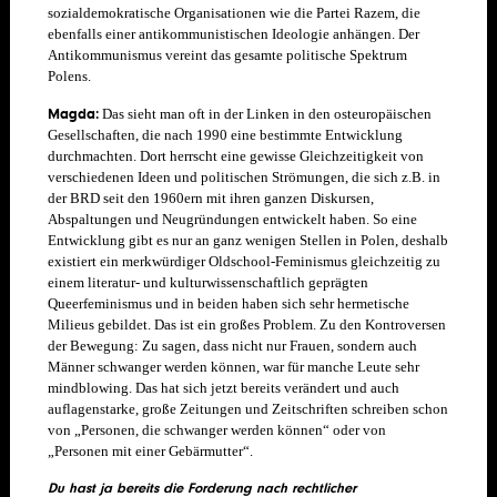
sozialdemokratische Organisationen wie die Partei Razem, die
ebenfalls einer antikommunistischen Ideologie anhängen. Der
Antikommunismus vereint das gesamte politische Spektrum
Polens.
Ma
gda:
Das sieht man oft in der Linken in den osteuropäischen
Gesellschaften, die nach 1990 eine bestimmte Entwicklung
durchmachten. Dort herrscht eine gewisse Gleichzeitigkeit von
verschiedenen Ideen und politischen Strömungen, die sich z.B. in
der BRD seit den 1960ern mit ihren ganzen Diskursen,
Abspaltungen und Neugründungen entwickelt haben. So eine
Entwicklung gibt es nur an ganz wenigen Stellen in Polen, deshalb
existiert ein merkwürdiger Oldschool-Feminismus gleichzeitig zu
einem literatur- und kulturwissenschaftlich geprägten
Queerfeminismus und in beiden haben sich sehr hermetische
Milieus gebildet. Das ist ein großes Problem. Zu den Kontroversen
der Bewegung: Zu sagen, dass nicht nur Frauen, sondern auch
Männer schwanger werden können, war für manche Leute sehr
mindblowing. Das hat sich jetzt bereits verändert und auch
auflagenstarke, große Zeitungen und Zeitschriften schreiben schon
von „Personen, die schwanger werden können“ oder von
„Personen mit einer Gebärmutter“.
Du hast ja bereits die Forderung nach rechtlicher