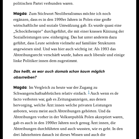
politischen Partei verbunden waren.
Magda
: Zum Stichwort Neoliberalismus möchte ich noch
ergänzen, dass es in den 1990er Jahren in Polen eine große
wirtschaftliche und soziale Umwälzung gab. Es wurde quasi eine
„Schocktherapie“ durchgeführt, die mit einer krassen Kürzung der
Sozialleistungen usw. einherging. Das hat unter anderem dazu
geführt, dass Leute seitdem vielmehr auf familiäre Strukturen
angewiesen sind. Und was hier auch wichtig ist: Als 1993 das
Abtreibungsrecht verschärft wurde, haben auch liberale und einige
linke Politiker:innen dem zugestimmt.
Das heißt, es war auch damals schon kaum möglich
abzutreiben?
Magda
:
Im Vergleich zu heute war der Zugang zu
1
Schwangerschaftsabbrüchen relativ einfach.
Auch wenn es de
facto verboten war, gab es Zeitungsanzeigen, aus denen
hervorging, welche Ärzt:innen welche privaten Leistungen
anboten, wozu meist auch Abtreibungen gehörten. Und da
Abtreibungen vorher in der Volksrepublik Polen akzeptiert waren,
gab es auch in den 1990er Jahren noch genug Ärzt:innen, die
Abtreibungen durchführten und auch wussten, wie es geht. In den
drei Jahrzehnten danach ist dieses Wissen und auch die