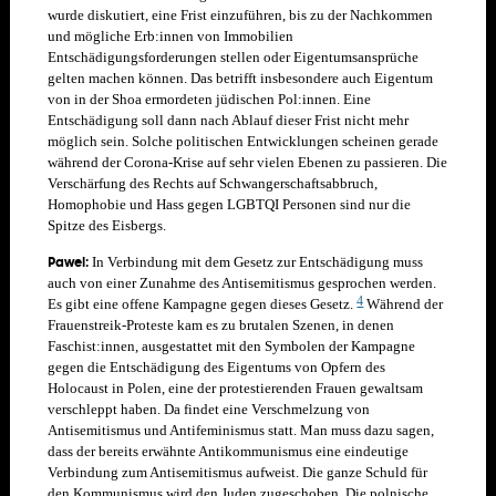
wurde diskutiert, eine Frist einzuführen, bis zu der Nachkommen
und mögliche Erb:innen von Immobilien
Entschädigungsforderungen stellen oder Eigentumsansprüche
gelten machen können. Das betrifft insbesondere auch Eigentum
von in der Shoa ermordeten jüdischen Pol:innen. Eine
Entschädigung soll dann nach Ablauf dieser Frist nicht mehr
möglich sein. Solche politischen Entwicklungen scheinen gerade
während der Corona-Krise auf sehr vielen Ebenen zu passieren. Die
Verschärfung des Rechts auf Schwangerschaftsabbruch,
Homophobie und Hass gegen LGBTQI Personen sind nur die
Spitze des Eisbergs.
Pawel:
In Verbindung mit dem Gesetz zur Entschädigung muss
auch von einer Zunahme des Antisemitismus gesprochen werden.
4
Es gibt eine offene Kampagne gegen dieses Gesetz.
Während der
Frauenstreik-Proteste kam es zu brutalen Szenen, in denen
Faschist:innen, ausgestattet mit den Symbolen der Kampagne
gegen die Entschädigung des Eigentums von Opfern des
Holocaust in Polen, eine der protestierenden Frauen gewaltsam
verschleppt haben. Da findet eine Verschmelzung von
Antisemitismus und Antifeminismus statt. M
an muss dazu sagen,
dass der bereits erwähnte Antikommunismus eine eindeutige
Verbindung zum Antisemitismus aufweist. Die ganze Schuld für
den Kommunismus wird den Juden zugeschoben. Die polnische