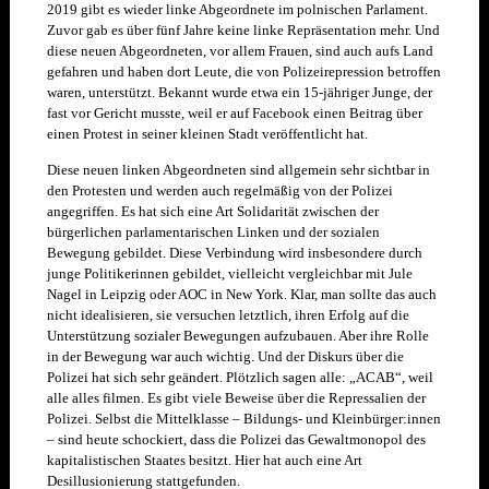
2019 gibt es wieder linke Abgeordnete im polnischen Parlament.
Zuvor gab es über fünf Jahre keine linke Repräsentation mehr. Und
diese neuen Abgeordneten, vor allem Frauen, sind auch aufs Land
gefahren und haben dort Leute, die von Polizeirepression betroffen
waren, unterstützt. Bekannt wurde etwa ein 15-jähriger Junge, der
fast vor Gericht musste, weil er auf Facebook einen Beitrag über
einen Protest in seiner kleinen Stadt veröffentlicht hat.
Diese neuen linken Abgeordneten sind allgemein sehr sichtbar in
den Protesten und werden auch regelmäßig von der Polizei
angegriffen. Es hat sich eine Art Solidarität zwischen der
bürgerlichen parlamentarischen Linken und der sozialen
Bewegung gebildet. Diese Verbindung wird insbesondere durch
junge Politikerinnen gebildet, vielleicht vergleichbar mit Jule
Nagel in Leipzig oder AOC in New York. Klar, man sollte das auch
nicht idealisieren, sie versuchen letztlich, ihren Erfolg auf die
Unterstützung sozialer Bewegungen aufzubauen. Aber ihre Rolle
in der Bewegung war auch wichtig. Und der Diskurs über die
Polizei hat sich sehr geändert. Plötzlich sagen alle: „ACAB“, weil
alle alles filmen. Es gibt viele Beweise über die Repressalien der
Polizei. Selbst die Mittelklasse – Bildungs- und Kleinbürger:innen
– sind heute schockiert, dass die Polizei das Gewaltmonopol des
kapitalistischen Staates besitzt. Hier hat auch eine Art
Desillusionierung stattgefunden.