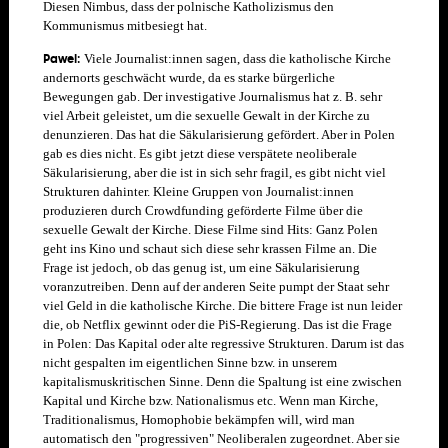
Diesen Nimbus, dass der polnische Katholizismus den
Kommunismus mitbesiegt hat.
Pawel:
V
iele Journalist:innen sagen, dass die katholische Kirche
andernorts geschwächt wurde, da es starke bürgerliche
Bewegungen gab. Der investigative Journalismus hat z. B. sehr
viel Arbeit geleistet, um die sexuelle Gewalt in der Kirche zu
denunzieren. Das hat die Säkularisierung gefördert. Aber in Polen
gab es dies nicht. Es gibt jetzt diese verspätete neoliberale
Säkularisierung, aber die ist in sich sehr fragil, es gibt nicht viel
Strukturen dahinter. Kleine Gruppen von Journalist:innen
produzieren durch Crowdfunding geförderte Filme über die
sexuelle Gewalt der Kirche. Diese Filme sind Hits: Ganz Polen
geht ins Kino und schaut sich diese sehr krassen Filme an. Die
Frage ist jedoch, ob das genug ist, um eine Säkularisierung
voranzutreiben. Denn auf der anderen Seite pumpt der Staat sehr
viel Geld in die katholische Kirche. Die bittere Frage ist nun leider
die, ob Netflix gewinnt oder die PiS-Regierung.
Das ist die Frage
in Polen: Das Kapital oder alte regressive Strukturen. Darum ist das
nicht gespalten im eigentlichen Sinne bzw. in unserem
kapitalismuskritischen Sinne. Denn die Spaltung ist eine zwischen
Kapital und Kirche bzw. Nationalismus etc. Wenn man Kirche,
Traditionalismus, Homophobie bekämpfen will, wird man
automatisch den "progressiven" Neoliberalen zugeordnet. Aber sie