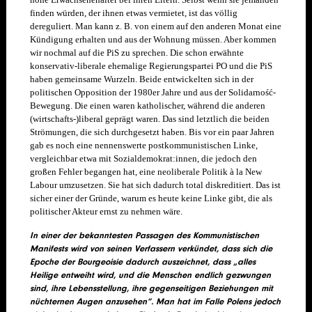
hohe Erwachsenenalter bei ihren Eltern. Selbst wenn sie jemanden
finden würden, der ihnen etwas vermietet, ist das völlig
dereguliert. Man kann z. B. von einem auf den anderen Monat eine
Kündigung erhalten und aus der Wohnung müssen. Aber kommen
wir nochmal auf die PiS zu sprechen. Die schon erwähnte
konservativ-liberale ehemalige Regierungspartei PO und die PiS
haben gemeinsame Wurzeln. Beide entwickelten sich in der
politischen Opposition der 1980er Jahre und aus der Solidarno
ść
-
Bewegung. Die einen waren katholischer, während die anderen
(wirtschafts-)liberal geprägt waren. Das sind letztlich die beiden
Strömungen, die sich durchgesetzt haben. Bis vor ein paar Jahren
gab es noch eine nennenswerte postkommunistischen Linke,
vergleichbar etwa mit Sozialdemokrat:innen, die jedoch den
großen Fehler begangen hat, eine neoliberale Politik à la New
Labour umzusetzen. Sie hat sich dadurch total diskreditiert. Das ist
sicher einer der Gründe, warum es heute keine Linke gibt, die als
politischer Akteur ernst zu nehmen wäre.
In einer der bekanntesten Passagen des Kommunistischen
Manifests wird von seinen Verfassern verkündet, dass sich die
Epoche der Bourgeoisie dadurch auszeichnet, dass „alles
Heilige entweiht wird, und die Menschen endlich gezwungen
sind, ihre Lebensstellung, ihre gegenseitigen Beziehungen mit
nüchternen Augen anzusehen“. Man hat im Falle Polens jedoch