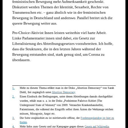
feministischen Bewegung mehr Aufmerksamkeit geschenkt.
Diskutiert werden Themen der Identität, Sexarbeit, Rechte von
Transmenschen etc. – ganz ähnlich wie in der feministischen
Bewegung in Deutschland und anderswo. Parallel breitet sich die
queere Bewegung weiter aus.
Pro-Choice-Aktivist:Innen leisten weiterhin viel harte Arbeit.
Linke Parlamentarier:innen sind dabei, ein Gesetz zur
Liberalisierung des Abtreibungsgesetzes vorzubereiten. Ich hoffe,
dass die Strukturen, die in den letzten Jahren während der
Bewegung entstanden sind, stark genug sind, um Corona zu
überdauern.
1.
Mehr zu diesem Thema erfährt man in der Doku „Abortion Democracy“ von Sarah
Diehl,
f
rei zugänglich unter
Abortion Democracy
2.
Einen Eindruck der Bedingungen, unter denen Abtreibungen damals durchgeführt
wurden, erhält man u. a. in der Doku „Podziemne Państwo Kobiet (The
Underground State of Women)“ von 2009: Verrauchte Krankenhauskeller,
Patientinnen, die während des Eingriffs selbst ihren Ärzten die Werkzeuge reichen
müssen, Misogynie, Angst etc.
3.
Die Seite strajkkobiet.eu ist mittlerweile offline, der
Forderungskatalog ist hier zu
finden
.
4.
Mehr Infos zum Gesetz und zur Kampagne gegen dieses
Gesetz auf Wikipedia
.