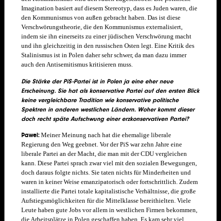
Imagination basiert auf diesem Stereotyp, dass es Juden waren, die
den Kommunismus von außen gebracht haben. Das ist diese
Verschwörungstheorie, die den Kommunismus externalisiert,
indem sie ihn einerseits zu einer jüdischen Verschwörung macht
und ihn gleichzeitig in den russischen Osten legt. Eine Kritik des
Stalinismus ist in Polen daher sehr schwer, da man dazu immer
auch den Antisemitismus kritisieren muss.
Die Stärke der PiS-Partei ist in Polen ja eine eher neue
Erscheinung. Sie hat als konservative Partei auf den ersten Blick
keine vergleichbare Tradition wie konservative politische
Spektren in anderen westlichen Ländern. Woher kommt dieser
doch recht späte Aufschwung einer erzkonservativen Partei?
Pawel:
Meiner Meinung nach hat die ehemalige liberale
Regierung den Weg geebnet. Vor der PiS war zehn Jahre eine
liberale Partei an der Macht, die man mit der CDU vergleichen
kann. Diese Partei sprach zwar viel mit den sozialen Bewegungen,
doch daraus folgte nichts. Sie taten nichts für Minderheiten und
waren in keiner Weise emanzipatorisch oder fortschrittlich. Zudem
installierte die Partei totale kapitalistische Verhältnisse, die große
Aufstiegsmöglichkeiten für die Mittelklasse bereithielten. Viele
Leute haben gute Jobs vor allem in westlichen Firmen bekommen,
die Arbeitsplätze in Polen geschaffen haben. Es kam sehr viel