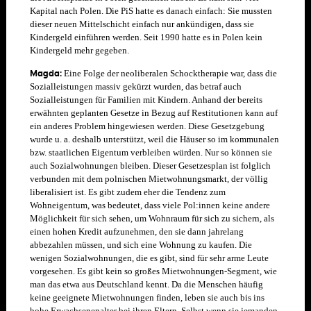
Kapital nach Polen. Die PiS hatte es danach einfach: Sie mussten
dieser neuen Mittelschicht einfach nur ankündigen, dass sie
Kindergeld einführen werden. Seit 1990 hatte es in Polen kein
Kindergeld mehr gegeben.
Magda:
Eine Folge der neoliberalen Schocktherapie war, dass die
Sozialleistungen massiv gekürzt wurden, das betraf auch
Sozialleistungen für Familien mit Kindern. Anhand der bereits
erwähnten geplanten Gesetze in Bezug auf Restitutionen kann auf
ein anderes Problem hingewiesen werden. Diese Gesetzgebung
wurde u. a. deshalb unterstützt, weil die Häuser so im kommunalen
bzw. staatlichen Eigentum verbleiben würden. Nur so können sie
auch Sozialwohnungen bleiben. Dieser Gesetzesplan ist folglich
verbunden mit dem polnischen Mietwohnungsmarkt, der völlig
liberalisiert ist. Es gibt zudem eher die Tendenz zum
Wohneigentum, was bedeutet, dass viele Pol:innen keine andere
Möglichkeit für sich sehen, um Wohnraum für sich zu sichern, als
einen hohen Kredit aufzunehmen, den sie dann jahrelang
abbezahlen müssen, und sich eine Wohnung zu kaufen. Die
wenigen Sozialwohnungen, die es gibt, sind für sehr arme Leute
vorgesehen. Es gibt kein so großes Mietwohnungen-Segment, wie
man das etwa aus Deutschland kennt. Da die Menschen häufig
keine geeignete Mietwohnungen finden, leben sie auch bis ins