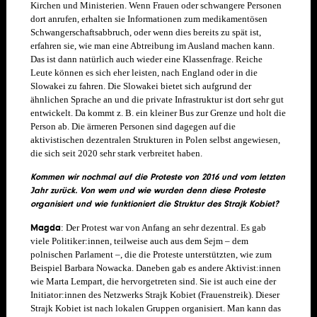
Kirchen und Ministerien. Wenn Frauen oder schwangere Personen
dort anrufen, erhalten sie Informationen zum medikamentösen
Schwangerschaftsabbruch, oder wenn dies bereits zu spät ist,
erfahren sie, wie man eine Abtreibung im Ausland machen kann.
Das ist dann natürlich auch wieder eine Klassenfrage. Reiche
Leute können es sich eher leisten, nach England oder in die
Slowakei zu fahren. Die Slowakei bietet sich aufgrund der
ähnlichen Sprache an und die private Infrastruktur ist dort sehr gut
entwickelt. Da kommt z. B. ein kleiner Bus zur Grenze und holt die
Person ab. Die ärmeren Personen sind dagegen auf die
aktivistischen dezentralen Strukturen in Polen selbst angewiesen,
die sich seit 2020 sehr stark verbreitet haben.
Kommen wir nochmal auf die Proteste von 2016 und vom letzten
Jahr zurück. Von wem und wie wurden denn diese Proteste
organisiert und wie funktioniert die Struktur des Strajk Kobiet?
Magda
: Der Protest war von Anfang an sehr dezentral. Es gab
viele Politiker:innen, teilweise auch aus dem Sejm – dem
polnischen Parlament –, die die Proteste unterstützten, wie zum
Beispiel Barbara Nowacka. Daneben gab es andere Aktivist:innen
wie Marta Lempart, die hervorgetreten sind. Sie ist auch eine der
Initiator:innen des Netzwerks Strajk Kobiet (Frauenstreik). Dieser
Strajk Kobiet ist nach lokalen Gruppen organisiert. Man kann das