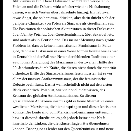
Aktivismus zu tun. Diese Diskussion kommt nun verspätet in
Polen an und die Debatte wirkt oft eher wie eine Nachahmung
dessen, was sich Westen über Jahrzehnte hinzog. Ich hab zwar
etwas Angst, das so hart auszudrücken, aber darin drückt sich der
periphere Charakter von Polen als Staat wie als Gesellschaft aus.
Die Positionen der polnischen Akteur:innen in dieser Diskussion
über
Identity Politics
, über Queerfeminismus, über Sexarbeit etc.
sind anders als in Deutschland. Das meiner Meinung nach größte
Problem ist, dass es keinen marxistischen Feminismus in Polen
gibt, der diese Diskussion in einer Weise formen könnte wie es hier
in Deutschland der Fall war. Neben der fehlenden Tradition einer
autonomen Aneignung des Marxismus in der zweiten Hälfte des
20. Jahrhunderts durch Kräfte, die diesen nicht durch die autoritär-
orthodoxe Brille des Staatssozialismus lesen mussten, ist es vor
allem der massive Antikommunismus, der die feministische
Debatte beeinflusst. Das ist wahrscheinlich nicht auf den ersten
Blick ersichtlich. Polen ist, wie viele vielleicht wissen, das
Zentrum des globalen Antikommunismus. Zu diesem
grassierenden Antikommunismus gibt es keine Alternative eines
westlichen Marxismus, die hier einspringen und diesen kritisieren
könnte. Die Leute sind vom Marxismus-Leninismus enttäuscht
bzw. ist dieser diskreditiert, es gab jedoch keine neue Kraft
innerhalb der Linken, die die Klassenfrage hätte übernehmen
können.
Daher gibt es leider nur den Queerfeminismus und neue