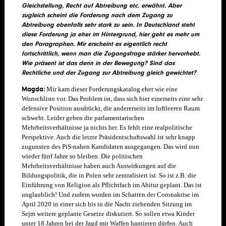
Gleichstellung, Recht auf Abtreibung etc. erwähnt. Aber
zugleich scheint die Forderung nach dem Zugang zu
Abtreibung ebenfalls sehr stark zu sein. In Deutschland steht
diese Forderung ja eher im Hintergrund, hier geht es mehr um
den Paragraphen. Mir erscheint es eigentlich recht
fortschrittlich, wenn man die Zugangsfrage stärker hervorhebt.
Wie präsent ist das denn in der Bewegung? Sind das
Rechtliche und der Zugang zur Abtreibung gleich gewichtet?
Magda:
Mir kam dieser Forderungskatalog eher wie eine
Wunschliste vor. Das Problem ist, dass sich hier einerseits eine sehr
defensive Position ausdrückt, die andererseits im luftleeren Raum
schwebt. Leider geben die parlamentarischen
Mehrheitsverhältnisse ja nichts her. Es fehlt eine realpolitische
Perspektive. Auch die letzte Präsidentschaftswahl ist sehr knapp
zugunsten des PiS-nahen Kandidaten ausgegangen. Das wird nun
wieder fünf Jahre so bleiben. Die politischen
Mehrheitsverhältnisse haben auch Auswirkungen auf die
Bildungspolitik, die in Polen sehr zentralisiert ist. So ist z.B. die
Einführung von Religion als Pflichtfach im Abitur geplant. Das ist
unglaublich! Und zudem wurden im Schatten der Coronakrise im
April 2020 in einer sich bis in die Nacht ziehenden Sitzung im
Sejm weitere geplante Gesetze diskutiert. So sollen etwa Kinder
unter 18 Jahren bei der Jagd mit Waffen hantieren dürfen. Auch