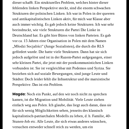
dieser schafft. Ein strukturelles Problem, welches hinter dieser
fehlenden linken Perspektive steckt, sind die enorm schwachen
Strukturen der polnischen Linken. Ich war in Polen in der queeren
und antikapitalistischen Linken aktiv, für mich war Klasse aber
auch immer wichtig. Es gab jedoch keine Strukturen. Ich war sehr
beeindruckt, wie viele Strukturen die Partei Die Linke in
Deutschland hat. Es gibt hier Büros von linken Parteien. Es gab
vor ca. 15 Jahren eine Organisation in Polen mit dem Namen
„Młodzi Socjaliści“ (Junge Sozialisten),
die durch die RLS
gefördert wurde. Die hatte viele Strukturen. Dann hat sie sich
jedoch aufgelöst und ist in der Razem-Partei aufgegangen, einer
sehr kleinen Partei, die jetzt mit der postkommunistichen Linken
verbunden ist. Sie ist vergleichbar mit Podemos und Syriza. Sie
beziehen sich auf soziale Bewegungen, sind junge Leute und
Städter. Doch leider fehlt die Infrastruktur und die marxistische
Perspektive. Das ist ein Problem.
Magda:
Noch ein Punkt, auf den wir noch nicht zu sprechen
kamen, ist die Migration und Mobilität. Viele Leute ziehen
einfach weg aus Polen. Ich glaube, das liegt auch daran, dass sie
für sich wenig Möglichkeiten sehen, jenseits des klassisch
kapitalistisch-patriarchalen Modells zu leben, d. h. Familie, 40-
Stunen-Job etc. Alle Leute, die sich etwas anderes wünschen,
versuchen entweder schnell reich zu werden, um ein