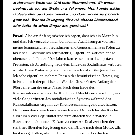
in der ersten Welle von 2016 recht überraschend. Wir waren
beeindruckt von der Größe und Vehemenz. Man kannte solche
Proteste eher aus Lateinamerika und dann waren sie plötzlich
ganz nah. War die Bewegung für euch ebenso überraschend
oder hatte da schon länger was geschwelt?
Pawel
: Also am Anfang möchte ich sagen, dass ich ein Mann bin
und dass ich versuche, mich bei meinen Ausführungen viel auf
meine feministischen Freundinnen und Genossinnen aus Polen zu
beziehen. Das finde ich sehr wichtig. Eigentlich war es nicht so
überraschend. In den 90er Jahren kam es schon mal zu großen
Protesten, als Abtreibung nach dem Ende des Sozialismus verboten
wurde. Diese Proteste geraten heute manchmal in Vergessenheit.
Ich sehe eigentlich mehrere Phasen der feministischen Bewegung
in Polen nach der politischen Wende. Dieser Protest Anfang der
90er Jahre war die erste Phase.
Nach dem Ende des
Realsozialismus konnte die Kirche viel Macht zurückerobern, weil
viele Gegner:innen des sozialistischen Systems während des
Realsozialismus eng mit der Kirche zusammengearbeitet hatten.
Dafür mussten sie sich nun revanchieren. Dadurch hat die Kirche
zum einen viel Legitimität und zum anderen viele materielle
Ressourcen bekommen. Es kam zu einer Art Deal zwischen der
stark neoliberalen Regierung und der Kirche nach dem Motto: „Ihr
habt uns geholfen, also helfen wir euch jetzt und verbieten