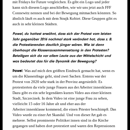
mit Fridays for Future vergleichen. Es gibt ein Logo und jeder
kann sich diesem Logo anschließen, wie wir uns jetzt auch FFF
Connewitz nennen und bei der Bewegung mitmachen könnten. So
ähnlich läuft es auch mit dem Strajk Kobiet. Diese Gruppen gibt es
auch in sehr kleinen Städten.
Pawel, du hattest erwähnt, dass sich der Protest vom letzten
Jahr gegenüber 2016 nochmal stark verändert hat, dass z. B.
die Protestierenden deutlich jünger wären. Wie ist denn
überhaupt die Klassenzusammensetzung in den Protesten?
Beteiligen sich da vor allem Leute aus der Mittelschicht und
was bedeutet das für die Dynamik der Bewegung?
Pawel
:
Was auf mich den größten Eindruck gemacht hat, wenn es
um die Klassenfrage geht, sind zwei Sachen. Erstens war der
Protest von 2020 sehr stark in der Provinz angesiedelt. Es
protestierten da viele junge Frauen aus der Arbeiter:innenklasse.
Dazu gibt es ein sehr legendäres kurzes Video aus einer kleinen
Stadt, Szczecinek. In dem Video ist eine junge Frau zu sehen,
vielleicht 15 oder 16 Jahre alt und eher aus der
Arbeiter:innenklasse kommend, die einen Priester beschimpft. Das
Video wurde zu einer Art Skandal. Und von dieser Art gab es
mehrere. Selbst prominente Politiker:innen sind in die Kirche
gegangen und haben dort protestiert und waren den Repressionen