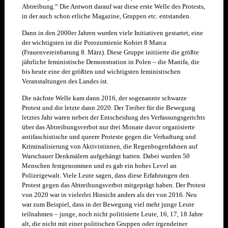
Abtreibung.“ Die Antwort darauf war diese erste Welle des Protests,
in der auch schon etliche Magazine, Gruppen etc. entstanden.
Dann in den 2000er Jahren wurden viele Initiativen gestartet, eine
der wichtigsten ist die Porozumienie Kobiet 8 Marca
(Frauenvereinbarung 8. März). Diese Gruppe initiierte die größte
jährliche feministische Demonstration in Polen
–
die Manifa, die
bis heute eine der größten und wichtigsten feministischen
Veranstaltungen des Landes ist.
Die nächste Welle kam dann 2016, der sogenannte schwarze
Protest und die letzte dann 2020. Der Treiber für die Bewegung
letztes Jahr waren neben der Entscheidung des Verfassungsgerichts
über das Abtreibungsverbot nur drei Monate davor organisierte
antifaschistische und queere Proteste gegen die Verhaftung und
Kriminalisierung von Aktivistinnen, die Regenbogenfahnen auf
Warschauer Denkmälern aufgehängt hatten. Dabei wurden 50
Menschen festgenommen und es gab ein hohes Level an
Polizeigewalt. Viele Leute sagen, dass diese Erfahrungen den
Protest gegen das Abtreibungsverbot mitgeprägt haben. Der Protest
von 2020 war in vielerlei Hinsicht anders als der von 2016. Neu
war zum Beispiel, dass in der Bewegung viel mehr junge Leute
teilnahmen – junge, noch nicht politisierte Leute, 16, 17, 18 Jahre
alt, die nicht mit einer politischen Gruppen oder irgendeiner