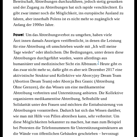
Bereitschaft, Abtreibungen durchzuführen, jedoch stetig gesunken
und der Zugang zu Abtreibungen hat sich rapide verschlechtert. Es
gibt zwar immer noch die Möglichkeit, ins europäische Ausland zu
fahren, aber innerhalb Polens ist es nicht mehr so zugänglich wie
Anfang der 1990er Jahre.
Pawel
: Um das Abtreibungsverbot zu umgehen, haben viele
Ärzt:innen damals Anzeigen veröffentlicht, in denen die Leistung
für eine Abtreibung oft umschrieben wurde mit „Ich will meine
Tage wieder“ oder ähnlichem.
Die Bedingungen, unter denen diese
Abtreibungen durchgeführt wurden, waren allerdings aus
2
humanitärer und medizinischer Sicht ein Albtraum.
Heute gibt es
das zwar nicht mehr so, dafür gibt es aber seit Dezember 2017 eine
aktivistische Struktur und Kollektive wie Aborcyjny Dream Team
(Abortion Dream Team) oder Aborcja Bez Granic (Abtreibung
Ohne Grenzen), die das Wissen um eine medikamentöse
Abtreibung verbreiten und Unterstützung anbieten. Die Kollektive
organisieren medikamentöse Abtreibung, Selbsthilfe und
Solidarität unter den Frauen und möchten die Enttabuisierung von
Abtreibungen vorantreiben. Dadurch hat sich das Wissen darüber,
wie man mit Hilfe von Pillen abtreiben kann, sehr verbreitet. Um
diese Möglichkeiten bekannter zu machen, hat man zum Beispiel
bei Protesten die Telefonnummern für Unterstützungsstrukturen an
die Wände von öffentlichen Gebäuden geschrieben – bevorzugt