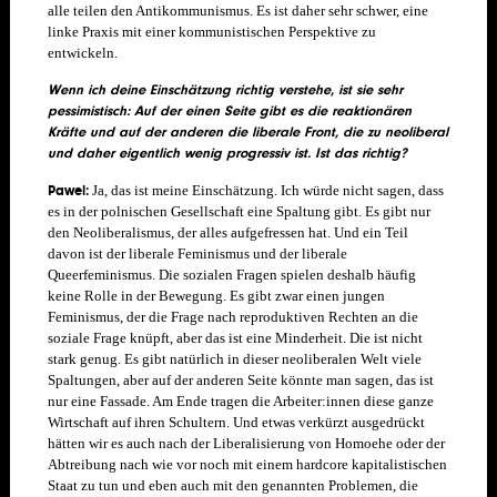
alle teilen den Antikommunismus. Es ist daher sehr schwer, eine
linke Praxis mit einer kommunistischen Perspektive zu
entwickeln.
Wenn ich deine Einschätzung richtig verstehe, ist sie sehr
pessimistisch: Auf der einen Seite gibt es die reaktionären
Kräfte und auf der anderen die liberale Front, die zu neoliberal
und daher eigentlich wenig progressiv ist. Ist das richtig?
Pawel:
Ja, das ist meine Einschätzung. Ich würde nicht sagen, dass
es in der polnischen Gesellschaft eine Spaltung gibt. Es gibt nur
den Neoliberalismus, der alles aufgefressen hat. Und ein Teil
davon ist der liberale Feminismus und der liberale
Queerfeminismus. Die sozialen Fragen spielen deshalb häufig
keine Rolle in der Bewegung. Es gibt zwar einen jungen
Feminismus, der die Frage nach reproduktiven Rechten an die
soziale Frage knüpft, aber das ist eine Minderheit. Die ist nicht
stark genug. Es gibt natürlich in dieser neoliberalen Welt viele
Spaltungen, aber auf der anderen Seite könnte man sagen, das ist
nur eine Fassade. Am Ende tragen die Arbeiter:innen diese ganze
Wirtschaft auf ihren Schultern. Und etwas verkürzt ausgedrückt
hätten wir es auch nach der Liberalisierung von Homoehe oder der
Abtreibung nach wie vor noch mit einem hardcore kapitalistischen
Staat zu tun und eben auch mit den genannten Problemen, die