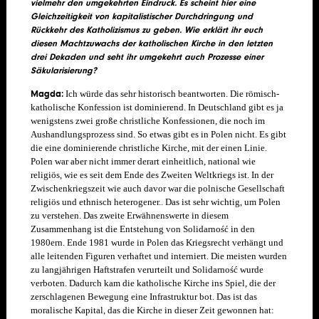
vielmehr den umgekehrten Eindruck. Es scheint hier eine
Gleichzeitigkeit von kapitalistischer Durchdringung und
Rückkehr des Katholizismus zu geben. Wie erklärt ihr euch
diesen Machtzuwachs der katholischen Kirche in den letzten
drei Dekaden und seht ihr umgekehrt auch Prozesse einer
Säkularisierung?
Magda:
Ich würde das sehr historisch beantworten. Die römisch-
katholische Konfession ist dominierend. In Deutschland gibt es ja
wenigstens zwei große christliche Konfessionen, die noch im
Aushandlungsprozess sind. So etwas gibt es in Polen nicht. Es gibt
die eine dominierende christliche Kirche, mit der einen Linie.
Polen war aber nicht immer derart einheitlich, national wie
religiös, wie es seit dem Ende des Zweiten Weltkriegs ist. In der
Zwischenkriegszeit wie auch davor war die polnische Gesellschaft
religiös und ethnisch heterogener.. Das ist sehr wichtig, um Polen
zu verstehen. Das zweite Erwähnenswerte in diesem
Zusammenhang ist die Entstehung von Solidarność in den
1980ern. Ende 1981 wurde in Polen das Kriegsrecht verhängt und
alle leitenden Figuren verhaftet und interniert. Die meisten wurden
zu langjährigen Haftstrafen verurteilt und Solidarność wurde
verboten. Dadurch kam die katholische Kirche ins Spiel, die der
zerschlagenen Bewegung eine Infrastruktur bot. Das ist das
moralische Kapital, das die Kirche in dieser Zeit gewonnen hat: