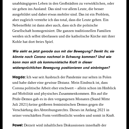
unabhängigeres Leben in den Großstädten zu verwirklichen, oder
sie gehen ins Ausland: Das sind vor allem Leute, die besser
ausgebildet und daher etwas mobiler sind. Das ist ein Problem,
aber zugleich verstehe ich das total, dass die Leute gehen. Ein
Nebeneffekt ist dann aber auch, dass sich die polnische
Gesellschaft homogenisiert. Die ganzen traditionellen Familien
werden sich selbst überlassen und die katholische Kirche mit ihrer
Kohle hat dort freies Spiel.
Wie sieht es jetzt gerade aus mit der Bewegung? Denkt ihr, sie
könnte nach Corona nochmal in Schwung kommen? Und wie
kann man sich als kommunistische Kraft in dieser
widersprüchlichen Bewegung positionieren und einbringen?
Magda:
Ich war seit Ausbruch der Pandemie nur selten in Polen
und habe daher eine gewisse Distanz. Mein Eindruck ist, dass
Corona politische Arbeit eher erschwert – allein schon im Hinblick
auf Mobilität und physisches Zusammenkommen. Bis auf die
Pride-Demos gab es in den vergangenen Monaten (Stand Mitte
Juli 2021) keine größeren feministischen Demos gegen die
Verschärfung des Abtreibungsrechts. Dieses ist Anfang 2021 in
seiner verschärften Form veröffentlicht worden und somit in Kraft.
Pawel:
Derzeit wird inhaltlichen Diskussionen innerhalb der