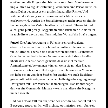
erwähnt und die Folgen sind bis heute zu spüren. Man bekommt
unglaublich wenig Unterstützung, wenn man eine Person betreuen
muss. Daher bedeutet es ein großes finanzielles Risiko. Und
während der Zugang zu Schwangerschaftsabbrüchen extrem
erschwert wird, werden die Sozialleistungen nicht etwa erhöht. So
kommt es, dass das Verbot in allen Schichten ein Thema ist und
auch, ganz platt gesagt, Baggerfahrer und Busfahrer, die als Väter
ja auch direkt davon betroffen sind, ihre Wut auf die Straße tragen.
Pawel
:
Die Agrarbewegung in Polen
ist sehr ambivalent,
eigentlich eher nationalistisch und katholisch. Sie machen zwar
viele Aktionen, aber sie sind leider sehr reaktionär.
Als unterstes
Glied in der kapitalistischen Nahrungskette sind sie sich selbst
überlassen. Aber sie haben gemerkt, dass sie viel mediale
Aufmerksamkeit bekommen können, wenn sie
mit den Frauen
zusammen protestieren. Und es gab diesen besonderen Moment –
ich habe schon von dem Straßenfest erzählt, wo auch Busfahrer
große Solidarität zeigten – da hat auch die Agrarbewegung gesagt:
„Wir gehen mit“, um Warschau lahmzulegen. Man könnte sagen,
das war ein Moment der Massen – wenn man diese alte Kategorie
nutzen möchte.
Und noch etwas fällt mir ein, wenn wir über die Solidarität mit der
Bewegung sprechen: Ich will nicht zu optimistisch sein, aber seit