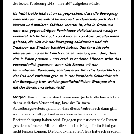
der leeren Forderung „PiS – hau ab!“ aufgehen würde.
Ihr habt beide jetzt schon angesprochen, dass die Bewegung
einerseits sehr dezentral funktioniert, andererseits auch stark in
kleinen und mittleren Städten verortet ist, also in Orten, wo
man den gegenwärtigen Feminismus vielleicht zuerst weniger
vermutet. Ich habe auch von Aktionen von Agrararbeiter:innen
gelesen, die sich mit der Bewegung solidarisiert und mit
Traktoren die Straßen blockiert haben. Das fand ich sehr
interessant und es hat mich auch ein wenig gewundert, dass
das in Polen passiert – und auch in anderen Ländern wäre das
verwunderlich gewesen, wenn sich Bauern mit der
feministischen Bewegung solidarisieren. War das tatsächlich so
der Fall und inwiefern gab es in der Peripherie Solidarität mit
der Bewegung bzw. welche gesellschaftlichen Gruppen sind
mit der Bewegung solidarisch?
Magda
: Was für die meisten Frauen eine große Rolle hinsichtlich
der neuerlichen Verschärfung, bzw. des De-facto-
Abtreibungsverbots spielt, ist, dass dieses Verbot auch dann gilt,
wenn das zukünftige Kind eine chronische Krankheit oder
Beeinträchtigung haben wird. Dagegen protestieren viele Frauen
gerade aus ärmeren Milieus, die sich eine Pflege für ihr Kind gar
nicht leisten können. Die Schocktherapie Polens hatte ich ja schon