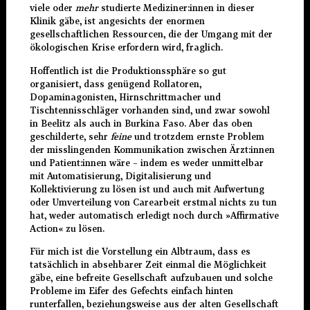
viele oder
mehr
studierte Mediziner:innen in dieser
Klinik gäbe, ist angesichts der enormen
gesellschaftlichen Ressourcen, die der Umgang mit der
ökologischen Krise erfordern wird, fraglich.
Hoffentlich ist die Produktionssphäre so gut
organisiert, dass genügend Rollatoren,
Dopamin
a
gonisten, Hirnschrittmacher und
Tischtennisschläger vorhanden sind, und zwar sowohl
in Beelitz als auch in Burkina Faso. Aber das oben
geschilderte, sehr
feine
und trotzdem ernste Problem
der misslingenden Kommunikation zwischen Ärzt:innen
und Patient:innen wäre – indem es weder unmittelbar
mit Automatisierung, Digitalisierung und
Kollektivierung zu lösen ist und auch mit Aufwertung
oder Umverteilung von Carearbeit erstmal nichts zu tun
hat, weder automatisch erledigt noch durch »Affirmative
Action« zu lösen.
Für mich ist die Vorstellung ein Albtraum, dass es
tatsächlich in absehbarer Zeit einmal die Möglichkeit
gäbe, eine befreite Gesellschaft aufzubauen und solche
Probleme im Eifer des Gefechts einfach hinten
runterfallen, beziehungsweise aus der alten Gesellschaft