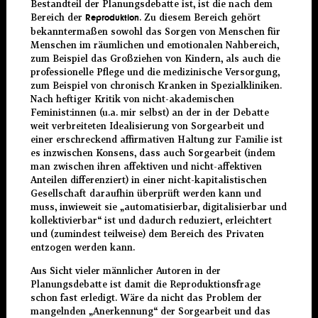
Bestandteil der Planungsdebatte ist, ist die nach dem
Bereich der
. Zu diesem Bereich gehört
Reproduktion
bekanntermaßen sowohl das Sorgen von Menschen für
Menschen im räumlichen und emotionalen Nahbereich,
zum Beispiel das Großziehen von Kindern, als auch die
professionelle Pflege und die medizinische Versorgung,
zum Beispiel von chronisch Kranken in Spezialkliniken.
Nach heftiger Kritik von nicht-akademischen
Feminist:innen (u.a. mir selbst) an der in der Debatte
weit verbreiteten Idealisierung von Sorgearbeit und
einer erschreckend affirmativen Haltung zur Familie ist
es inzwischen Konsens, dass auch Sorgearbeit (indem
man zwischen ihren affektiven und nicht-affektiven
Anteilen differenziert) in einer nicht-kapitalistischen
Gesellschaft daraufhin überprüft werden kann und
muss, inwieweit sie „automatisierbar, digitalisierbar und
kollektivierbar“ ist und dadurch reduziert, erleichtert
und (zumindest teilweise) dem Bereich des Privaten
entzogen werden kann.
Aus Sicht vieler männlicher Autoren in der
Planungsdebatte ist damit die Reproduktionsfrage
schon fast erledigt. Wäre da nicht das Problem der
mangelnden „Anerkennung“ der Sorgearbeit und das