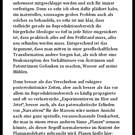
unbewusst mitgeschleppt werden und sich für immer
verfestigen. Denn so sehr ich oben dafür plädiert habe,
ein materielles, sozusagen grobes Problem auch als
solches zu behandeln, so sehr ist mir klar, dass
vielleicht gerade im Reproduktionsbereich die
bürgerliche Ideologie so tief in jede Ritze eingesickert
ist, dass praktisch
alles
auf den Prüfstand muss,
alles
neu erfunden werden muss. Entsprechend ist das
Argument, dass man mitten in einer gesellschaftlichen
Transformation andere Sorgen hat, als sich über eine
Neukonzeption des Verhältnisses von Ärzt:innen und
Patient:innen Gedanken zu machen, Wasser auf meine
Mühlen.
Denn besser als das Verschieben auf ruhigere
postrevolutionäre Zeiten, aber auch besser als das vor
allem im Reproduktionsbereich so häufig propagierte
und oft so verlustreiche „Experimentieren im Hier und
Jetzt“, besser auch, als das paternalistische Erfinden
von „Narrativen“ für die Massen wäre meiner Ansicht
nach eine ganz spezielle, vorausschauende Denkarbeit,
die man in einem etwas anderen Sinne „Planen“ nennen
könnte, als dieser Begriff normalerweise im Kontext der
Planungsdebatte gebraucht wird. Planen hieße hier: