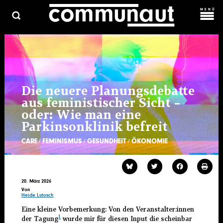
c
o
m
m
una
ut
Direkt
MENÜ
zum
Inhalt
C
ARCHIV
HAUPTMENÜ
ÜBER UNS
KOSMOPROLET
KONTAKT & MITARBEIT
Die neuere Planungsdebatte
aus feministischer Sicht –
oder: Wie man eine
Parkinsonklinik befreit
CARE
FEMINISMUS
GESUNDHEIT
ÖKONOMIE
20. März 2026
Von
Heide Lutosch
Eine kleine Vorbemerkung: Von den Veranstalter:innen
1
der Tagung
wurde mir für diesen Input die scheinbar