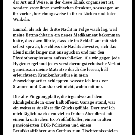
der Art und Weise, in der diese Klinik organisiert ist,
sondern
trotz
ihrer spezifischen Struktur, sozusagen an
ihr vorbei, beziehungsweise in ihren Lücken und toten
Winkeln:
Einmal, als ich die dritte Nacht in Folge wach lag, weil
meine Bettnachbarin ein neues Medikament bekommen
hatte, das dazu führte, dass sie im Schlaf laut mit sich
selbst sprach, beschloss die Nachtschwester, sich das
Elend nicht länger mit anzugucken und mir den
Physiotherapieraum aufzuschließen. Als wir gegen jede
Hygieneregel und jedes versicherungstechnische Verbot
gemeinsam meine Matratze durch die leeren, hell
erleuchteten Krankenhausflure in mein
Ausweichquartier schleppten, wusste ich kurz vor
Staunen und Dankbarkeit nicht, wohin mit mir.
Die alte Pingpongplatte, die irgendwo auf dem
Klinikgelände in einer halboffenen Garage stand, war
ein weiterer Auslöser für Glücksgefühle. Dort traf ich
mich täglich nach dem viel zu frühen Abendbrot mit
einem kroatischen Ex-Profifußballer, einem uralten
pensionierten DDR-Polizisten und einem
Berufskraftfahrer aus Cottbus zum Tischtennisspielen