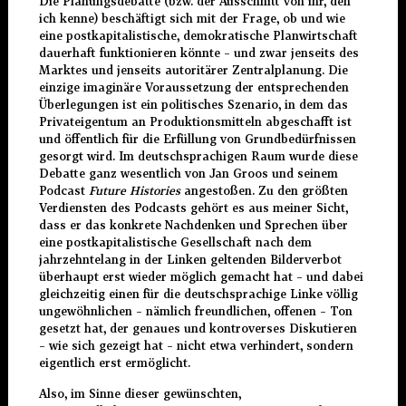
Die Planungsdebatte (bzw. der Ausschnitt von ihr, den
ich kenne) beschäftigt sich mit der Frage, ob und wie
eine postkapitalistische, demokratische Planwirtschaft
dauerhaft funktionieren könnte – und zwar jenseits des
Marktes und jenseits autoritärer Zentralplanung. Die
einzige imaginäre Voraussetzung der entsprechenden
Überlegungen ist ein politisches Szenario, in dem das
Privateigentum an Produktionsmitteln abgeschafft ist
und öffentlich für die Erfüllung von Grundbedürfnissen
gesorgt wird. Im deutschsprachigen Raum wurde diese
Debatte ganz wesentlich von Jan Groos und seinem
Podcast
Future Histories
angestoßen. Zu den größten
Verdiensten des Podcasts gehört es aus meiner Sicht,
dass er das konkrete Nachdenken und Sprechen über
eine postkapitalistische Gesellschaft nach dem
jahrzehntelang in der Linken geltenden Bilderverbot
überhaupt erst wieder möglich gemacht hat – und dabei
gleichzeitig einen für die deutschsprachige Linke völlig
ungewöhnlichen – nämlich freundlichen, offenen – Ton
gesetzt hat, der genaues und kontroverses Diskutieren
– wie sich gezeigt hat – nicht etwa verhindert, sondern
eigentlich erst ermöglicht.
Also, im Sinne dieser gewünschten,