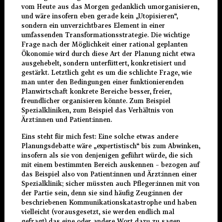
vom Heute aus das Morgen gedanklich umorganisieren,
und wäre insofern eben gerade kein „Utopisieren“,
sondern ein unverzichtbares Element in einer
umfassenden Transformationsstrategie. Die wichtige
Frage nach der Möglichkeit einer rational geplanten
Ökonomie wird durch diese Art der Planung nicht etwa
ausgehebelt, sondern unterfüttert, konkretisiert und
gestärkt. Letztlich geht es um die schlichte Frage, wie
man unter den Bedingungen einer funktionierenden
Planwirtschaft konkrete Bereiche besser, freier,
freundlicher organisieren könnte. Zum Beispiel
Spezialkliniken, zum Beispiel das Verhältnis von
Ärzt:innen und Patient:innen.
Eins steht für mich fest: Eine solche etwas andere
Planungsdebatte wäre „expertistisch“ bis zum Abwinken,
insofern als sie von denjenigen geführt würde, die sich
mit einem bestimmten Bereich auskennen – bezogen auf
das Beispiel also von Patient:innen und Ärzt:innen einer
Spezialklinik; sicher müssten auch Pfleger:innen mit von
der Partie sein, denn sie sind häufig Zeug:innen der
beschriebenen Kommunikationskatastrophe und haben
vielleicht (vorausgesetzt, sie werden endlich mal
gefragt) das eine oder andere Wort dazu zu sagen.