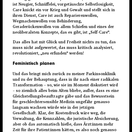
ist Neugier, Schnüffelei, vorgetäuschte Selbstlosigkeit,
Care knickt ein vor Krieg und Gewalt und stellt sich in
ihren Dienst, Care ist auch Reparierenwollen,
Wegmachenwollen von Behinderung,
Geraderückenwollen von allem Schiefen und eines der
neoliberalsten Konzepte, das es gibt, ist „Self-Care“.
Das alles hat mit Glück und Freiheit nichts zu tun, das
muss nicht aufgewertet, das muss kritisch analysiert,
revolutioniert, „neu erfunden“ werden!
Feministisch planen
Und das bringt mich zurück zu meiner Parkinsonklinik
und zu der Behauptung, dass in ihr nach einer radikalen
Transformation – so, wie sie im Moment diskutiert wird
– so ziemlich alles beim Alten bliebe, außer, dass es eine
Gleichstellungsbeauftragte gäbe und das Bewusstsein
für geschlechtersensible Medizin ungefähr genauso
langsam wachsen würde wie in der jetzigen
Gesellschaft. Klar, der Kostendruck wäre weg, die
Verwaltung, die Kennzahlen, die juristische Absicherung,
aber ob das automatisch hieße, dass Ärzt:innen mehr
Zeit für ihre Patient:innen hätten, es also noch genauso