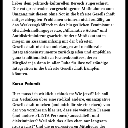
lieber dem politisch-kulturellen Bereich zugerechnet.
Die entsprechenden vorgeschlagenen Maßnahmen zum
Umgang mit diesen ohne Not in die befreite Gesellschaft
mitgeschleppten Problemen erinnern nicht zufällig an
das Werkzeugköfferchen des bürgerlichen Feminismus:
Gleichbehandlungsgesetze, „Affirmative Action“ und
Antidiskriminierungsarbeit. Andere Mitdiskutanten
mögen im Zusammenhang mit der befreiten
Gesellschaft nicht so unbefangen auf neoliberale
Integrationsinstrumente zurückgreifen und empfehlen
ganz traditionalistisch Frauenkomitees, deren
Mitglieder ja dann in aller Ruhe für ihre vollständige
Integration in die befreite Gesellschaft kämpfen
könnten.
Kurze Polemik
Hier muss ich wirklich schlucken: Wie jetzt!? Ich soll
mir Gedanken über eine radikal andere, emanzipative
Gesellschaft machen (und mich für sie einsetzen), von
der von vornherein klar ist, dass sie weiterhin Frauen
(und andere FLINTA-Personen) ausschließt und
diskriminiert? Weil sich das alles eben nur langsam
rauswächst? Und die progressiveren Mitglieder der