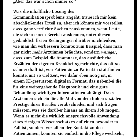
„Aber das war schon immer so!“
Was die inhaltliche Lösung des
Kommunikationsproblems angeht, traue ich mir kein
abschließendes Urteil zu, aber ich könnte mir vorstellen,
dass ganz verrückte Sachen rauskommen, wenn Leute,
die sich in einem Bereich auskennen, unter diesen
gedanklich freien Bedingungen darüber nachdenken,
wie man ihn verbessern könnte: zum Beispiel, dass man
gar nicht
mehr
Ärzt:innen bräuchte, sondern
weniger
,
dass zum Beispiel die Anamnese, das ausführliche
Erzählen der eigenen Krankheitsgeschichte, das oft so
schmerzhaft ist, von Patient:in zu Patient:in stattfinden
könnte, mit so viel Zeit, wie dafür eben nötig ist, in
einem KI-gestützten digitalen Format, das nebenbei die
für eine weitergehende Diagnostik und eine gute
Behandlung wichtigen Informationen abfängt. Dass
Ärzt:innen sich ein für alle Mal von dem hohen sozialen
Prestige ihres Berufes verabschieden und sich fragen
müssten, was sie darüber hinaus an ihrem Job mögen.
Wenn es nicht die wirklich anspruchsvolle Anwendung
eines riesigen Wissensschatzes auf einen besonderen
Fall ist, sondern vor allem der Kontakt zu den
Patient:innen, könnten sie einfach in die Pflege wechseln,