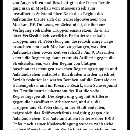
von Angestellten und Beschäftigten der freien Berufe
ging man in Moskau vom Massenstreik zum
bewaffneten Aufstand über. Nach dem Beginn des
Aufstandes traute sich der Generalgouverneur von
Moskau, F.V. Dubasov, zunächst nicht, die ihm zur
Verfügung stehenden Truppen einzusetzen, da er an
ihrer Verlässlichkeit zweifelte. Er forderte deshalb
Truppen aus St. Petersburg an, die jedoch einige Tage
brauchten, um nach Moskau zu gelangen, was den
Aufständischen etwas Zeit verschaffte. Am 9. Dezember
setzte die Regierung dann erstmals Artillerie gegen die
Streikenden ein, was den Beginn von blutigen
Auseinandersetzungen zwischen Regierungstruppen und
Aufständischen einläutete. Barrikaden wurden errichtet,
Sozialrevolutionäre warfen Bomben auf die Zentrale der
Geheimpolizei und im Presnya-Bezirk, dem Schwerpunkt
der Textilindustrie, übernahm der Rat die volle
Regierungsgewalt. Die Regierung ging mit Artillerie
gegen die bewaffneten Arbeiter vor, und als die
Truppen aus St. Petersburg in der Stadt eintrafen,
neigte sich das Kräfteverhältnis endgültig gegen die
Aufständischen. Der Aufstand allein forderte über 1000
Opfer, nach seiner Niederschlagung wurden zahlreiche
weitere Menschen, die im Verdacht standen, sich an ihm