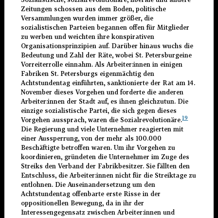
Zeitungen schossen aus dem Boden, politische
Versammlungen wurden immer größer, die
sozialistischen Parteien begannen offen für Mitglieder
zu werben und weichten ihre konspirativen
Organisationsprinzipien auf. Darüber hinaus wuchs die
Bedeutung und Zahl der Räte, wobei St. Petersburgeine
Vorreiterrolle einnahm. Als Arbeiter:innen in einigen
Fabriken St. Petersburgs eigenmächtig den
Achtstundentag einführten, sanktionierte der Rat am 14.
November dieses Vorgehen und forderte die anderen
Arbeiter:innen der Stadt auf, es ihnen gleichzutun. Die
einzige sozialistische Partei, die sich gegen dieses
19
Vorgehen aussprach, waren die Sozialrevolutionäre.
Die Regierung und viele Unternehmer reagierten mit
einer Aussperrung, von der mehr als 100.000
Beschäftigte betroffen waren. Um ihr Vorgehen zu
koordinieren, gründeten die Unternehmer im Zuge des
Streiks den Verband der Fabrikbesitzer. Sie fällten den
Entschluss, die Arbeiter:innen nicht für die Streiktage zu
entlohnen. Die Auseinandersetzung um den
Achtstundentag offenbarte erste Risse in der
oppositionellen Bewegung, da in ihr der
Interessengegensatz zwischen Arbeiter:innen und