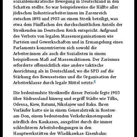
sozialdemokratische Bewegung in Deutschland in den
Schatten stellte. So war beispielsweise die Hälfte aller
jüdischen Industriearbeiter:innen im Zarenreich
zwischen 1895 und 1903 an einem Streik beteiligt, was
etwa dem Fünffachen des durchschnittlichen Anteils der
Streikenden im Deutschen Reich entspricht. Aufgrund
des Verbots von legalen Massenorganisationen wie
Parteien und Gewerkschaften und in Ermangelung eines
Parlaments konzentrierten sich sowohl die
Arbeiter:innen als auch die Sozialisten in einem
beispiellosen Maß auf Massenaktionen. Der Zarismus
erforderte offensichtlich eine andere taktische
Ausrichtung als in Deutschland, wo die SPD auf die
Stärkung des Bewusstseins und die Organisation der
8
Arbeiterklasse durch legale Mittel setzte.
Die bedeutendste Streikwelle dieser Periode fegte 1903
über Südrussland hinweg und ergriff Städte wie Tiflis,
Odessa, Kiew, Batumi, Nikolajew und Baku. Ihren
Vorläufer hatte sie in einem Generalstreik in Rostow-
am-Don, einem bedeutenden Verkehrsknotenpunkt
nördlich des Kaukasus, ausgelöst durch die immer
schlechteren Arbeitsbedingungen in den
Hauptwerkstätten der Wladikawkas-Eisenbahn: