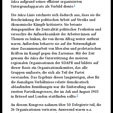
Iskra
aufgrund seines effizient organisierten
1
Untergrundapparats als Vorbild diente.
Die
Iskra
-Linie zeichnete sich dadurch aus, dass sie die
Beschränkung der politischen Arbeit auf Streiks und
ökonomische Kämpfe kritisierte. Sie betonte
demgegenüber die Zentralität politischer Freiheiten und
versuchte die Aufmerksamkeit der Arbeiter:innen auf
Themen zu lenken, die von ihrem Alltag weiter entfernt
waren. Außerdem beharrte sie auf der Notwendigkeit
einer Zusammenarbeit von liberalen und proletarischen
Kräften im Kampf gegen den Zarismus. Mit der Zeit
gewann die
Iskra
die Unterstützung der meisten
regionalen Organisationen der SDAPR und bildete auf
dieser Basis ein Organisationskomitee, das alle
Gruppen umfasste, die sich als Teil der Partei
verstanden. Das Ergebnis dieser langwierigen, aber für
die damaligen Verhältnisse relativ demokratisch
ablaufenden Bemühungen war die Einberufung eines
zweiten Parteikongresses, der im Juli und August 1903
2
in Brüssel und London stattfinden sollte.
An diesem Kongress nahmen über 50 Delegierte teil, die
26 Organisationen vertraten. Anwesend waren u.a.