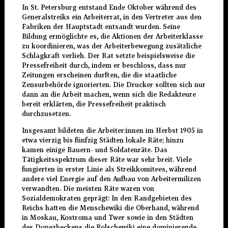
In St. Petersburg entstand Ende Oktober während des
Generalstreiks ein Arbeiterrat, in den Vertreter aus den
Fabriken der Hauptstadt entsandt wurden. Seine
Bildung ermöglichte es, die Aktionen der Arbeiterklasse
zu koordinieren, was der Arbeiterbewegung zusätzliche
Schlagkraft verlieh. Der Rat setzte beispielsweise die
Pressefreiheit durch, indem er beschloss, dass nur
Zeitungen erscheinen durften, die die staatliche
Zensurbehörde ignorierten. Die Drucker sollten sich nur
dann an die Arbeit machen, wenn sich die Redakteure
bereit erklärten, die Pressefreiheit praktisch
durchzusetzen.
Insgesamt bildeten die Arbeiter:innen im Herbst 1905 in
etwa vierzig bis fünfzig Städten lokale Räte; hinzu
kamen einige Bauern- und Soldatenräte. Das
Tätigkeitsspektrum dieser Räte war sehr breit. Viele
fungierten in erster Linie als Streikkomitees, während
andere viel Energie auf den Aufbau von Arbeitermilizen
verwandten. Die meisten Räte waren von
Sozialdemokraten geprägt: In den Randgebieten des
Reichs hatten die Menschewiki die Oberhand, während
in Moskau, Kostroma und Twer sowie in den Städten
des Donezbeckens die Bolschewiki eine dominierende