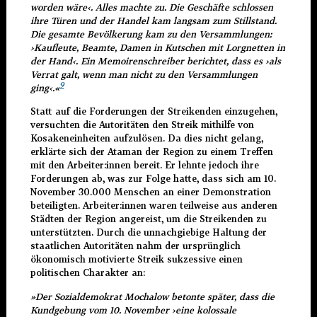
worden wäre
‹
. Alles machte zu. Die Geschäfte schlossen
ihre Türen und der Handel kam langsam zum Stillstand.
Die gesamte Bevölkerung kam zu den Versammlungen:
›
Kaufleute, Beamte, Damen in Kutschen mit Lorgnetten in
der Hand
‹
. Ein Memoirenschreiber berichtet, dass es
›
als
Verrat galt, wenn man nicht zu den Versammlungen
9
ging
‹
.«
Statt auf die Forderungen der Streikenden einzugehen,
versuchten die Autoritäten den Streik mithilfe von
Kosakeneinheiten aufzulösen. Da dies nicht gelang,
erklärte sich der Ataman der Region zu einem Treffen
mit den Arbeiter:innen bereit. Er lehnte jedoch ihre
Forderungen ab, was zur Folge hatte, dass sich am 10.
November 30.000 Menschen an einer Demonstration
beteiligten. Arbeiter:innen waren teilweise aus anderen
Städten der Region angereist, um die Streikenden zu
unterstützten. Durch die unnachgiebige Haltung der
staatlichen Autoritäten nahm der ursprünglich
ökonomisch motivierte Streik sukzessive einen
politischen Charakter an:
»Der Sozialdemokrat Mochalow betonte später, dass die
Kundgebung vom 10. November
›
eine kolossale