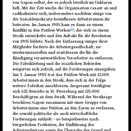
von Gapon selbst, der es jedoch letztlich im Unklaren
ließ. Mit der Zeit wuchs die Organisation rasant an und
radikalisierte sich, insbesondere nachdem einige von
der Sozialdemokratie beeinflusste Arbeiter:innen ihr
beitraten. Im Januar 1905 kam es dann zu einem
13
Konflikt in den Putilow-Werken
,
der sich zu einem
Streik entwickelte und den Auftakt für die Revolution
von 1905 bildete. Nach der Entlassung einiger ihrer
Mitglieder forderte die Arbeitergesellschaft, sie
wiedereinzustellen und stattdessen die für die
Kündigung verantwortlichen Vorarbeiter zu entlassen.
Die Fabrikleitung und die staatlichen Behörden
weigerten sich jedoch, auf die Forderungen einzugehen.
Am 3. Januar 1905 trat das Putilow-Werk mit 12.500
Arbeiter:innen in den Streik, dem sich in der Folge
weitere Fabriken anschlossen. Insgesamt beteiligten
sich 625 Betriebe in St. Petersburg mit 125.000
Beschäftigten an dem Streik. Während der Streiktage
beschloss Gapon zusammen mit einer Gruppe von
Arbeiter:innen eine Petition an den Zaren zu verfassen,
die sowohl politische als auch wirtschaftliche
Forderungen enthielt – so beispielsweise nach
bürgerlichen Freiheiten, der Einführung des
Achtstundentags sowie der Übergabe des Grund und