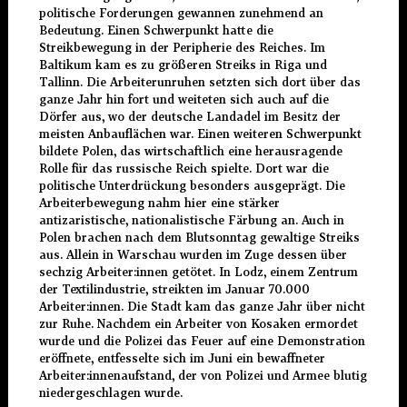
politische Forderungen gewannen zunehmend an
Bedeutung. Einen Schwerpunkt hatte die
Streikbewegung in der Peripherie des Reiches. Im
Baltikum kam es zu größeren Streiks in Riga und
Tallinn. Die Arbeiterunruhen setzten sich dort über das
ganze Jahr hin fort und weiteten sich auch auf die
Dörfer aus, wo der deutsche Landadel im Besitz der
meisten Anbauflächen war. Einen weiteren Schwerpunkt
bildete Polen, das wirtschaftlich eine herausragende
Rolle für das russische Reich spielte. Dort war die
politische Unterdrückung besonders ausgeprägt. Die
Arbeiterbewegung nahm hier eine stärker
antizaristische, nationalistische Färbung an. Auch in
Polen brachen nach dem Blutsonntag gewaltige Streiks
aus. Allein in Warschau wurden im Zuge dessen über
sechzig Arbeiter:innen getötet. In Lodz, einem Zentrum
der Textilindustrie, streikten im Januar 70.000
Arbeiter:innen. Die Stadt kam das ganze Jahr über nicht
zur Ruhe. Nachdem ein Arbeiter von Kosaken ermordet
wurde und die Polizei das Feuer auf eine Demonstration
eröffnete, entfesselte sich im Juni ein bewaffneter
Arbeiter:innenaufstand, der von Polizei und Armee blutig
niedergeschlagen wurde.