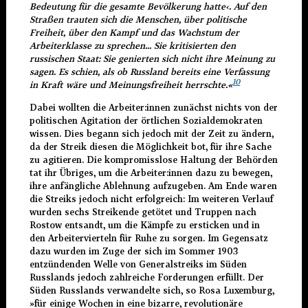
Bedeutung für die gesamte Bevölkerung hatte
‹
. Auf den
Straßen trauten sich die Menschen, über politische
Freiheit, über den Kampf und das Wachstum der
Arbeiterklasse zu sprechen... Sie kritisierten den
russischen Staat: Sie genierten sich nicht ihre Meinung zu
sagen. Es schien, als ob Russland bereits eine Verfassung
10
in Kraft wäre und Meinungsfreiheit herrschte.«
Dabei wollten die Arbeiter:innen zunächst nichts von der
politischen Agitation der örtlichen Sozialdemokraten
wissen. Dies begann sich jedoch mit der Zeit zu ändern,
da der Streik diesen die Möglichkeit bot, für ihre Sache
zu agitieren. Die kompromisslose Haltung der Behörden
tat ihr Übriges, um die Arbeiter:innen dazu zu bewegen,
ihre anfängliche Ablehnung aufzugeben. Am Ende waren
die Streiks jedoch nicht erfolgreich: Im weiteren Verlauf
wurden sechs Streikende getötet und Truppen nach
Rostow entsandt, um die Kämpfe zu ersticken und in
den Arbeitervierteln für Ruhe zu sorgen. Im Gegensatz
dazu wurden im Zuge der sich im Sommer 1903
entzündenden Welle von Generalstreiks im Süden
Russlands jedoch zahlreiche Forderungen erfüllt. Der
Süden Russlands verwandelte sich, so Rosa Luxemburg,
»für einige Wochen in eine bizarre, revolutionäre