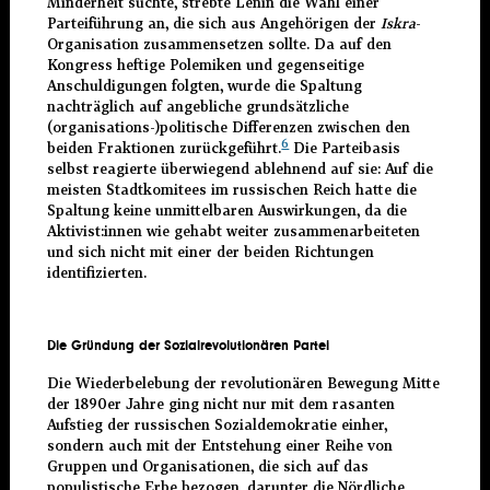
Minderheit suchte, strebte Lenin die Wahl einer
Parteiführung an, die sich aus Angehörigen der
Iskra
-
Organisation zusammensetzen sollte. Da auf den
Kongress heftige Polemiken und gegenseitige
Anschuldigungen folgten, wurde die Spaltung
nachträglich auf angebliche grundsätzliche
(organisations-)politische Differenzen zwischen den
6
beiden Fraktionen zurückgeführt.
Die Parteibasis
selbst reagierte überwiegend ablehnend auf sie: Auf die
meisten Stadtkomitees im russischen Reich hatte die
Spaltung keine unmittelbaren Auswirkungen, da die
Aktivist:innen wie gehabt weiter zusammenarbeiteten
und sich nicht mit einer der beiden Richtungen
identifizierten.
Die Gründung der Sozialrevolutionären Partei
Die Wiederbelebung der revolutionären Bewegung Mitte
der 1890er Jahre ging nicht nur mit dem rasanten
Aufstieg der russischen Sozialdemokratie einher,
sondern auch mit der Entstehung einer Reihe von
Gruppen und Organisationen, die sich auf das
populistische Erbe bezogen, darunter die Nördliche