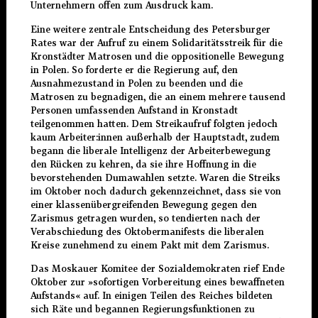
Unternehmern offen zum Ausdruck kam.
Eine weitere zentrale Entscheidung des Petersburger
Rates war der Aufruf zu einem Solidaritätsstreik für die
Kronstädter Matrosen und die oppositionelle Bewegung
in Polen. So forderte er die Regierung auf, den
Ausnahmezustand in Polen zu beenden und die
Matrosen zu begnadigen, die an einem mehrere tausend
Personen umfassenden Aufstand in Kronstadt
teilgenommen hatten. Dem Streikaufruf folgten jedoch
kaum Arbeiter:innen außerhalb der Hauptstadt, zudem
begann die liberale Intelligenz der Arbeiterbewegung
den Rücken zu kehren, da sie ihre Hoffnung in die
bevorstehenden Dumawahlen setzte. Waren die Streiks
im Oktober noch dadurch gekennzeichnet, dass sie von
einer klassenübergreifenden Bewegung gegen den
Zarismus getragen wurden, so tendierten
nach
der
Verabschiedung des Oktobermanifests die liberalen
Kreise zunehmend zu einem Pakt mit dem Zarismus.
Das Moskauer Komitee der Sozialdemokraten rief Ende
Oktober zur »sofortigen Vorbereitung eines bewaffneten
Aufstands« auf. In einigen Teilen des Reiches bildeten
sich Räte und begannen Regierungsfunktionen zu