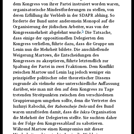
dem Kongress von ihrer Partei instruiert worden waren,
organisatorische Mindestforderungen zu stellen, von
deren Erfüllung ihr Verbleib in der SDAPR abhing. So
forderte der Bund unter anderemein Monopol auf die
Organisierung der jüdischen Arbeiter, was von der
5
Kongressmehrheit abgelehnt wurde.
Die Tatsache,
dass einige der oppositionellen Delegierten den
Kongress verließen, führte dazu, dass die Gruppe um
Lenin nun die Mehrheit bildete. Die anschließende
Weigerung Martows, die Entscheidungen des
Kongresses zu akzeptieren, führte letztendlich zur
Spaltung der Partei in zwei Fraktionen. Dem Konflikt
zwischen Martow und Lenin lag jedoch weniger ein
prinzipieller politischer oder theoretischer Dissens
zugrunde als vielmehr eine unterschiedliche Auffassung
darüber, wie man mit den auf dem Kongress zu Tage
tretenden Streitpunkten zwischen den verschiedenen
Gruppierungen umgehen sollte, denn die Vertreter des
Iuzhnyi Rabochii, der
Rabotscheje Delo
und des Bund
waren unzufrieden damit, dass die
Iskra
-Organisation
die Mehrheit der Delegierten stellte. Sie suchten daher
in der Folge den Kongressablauf zu sabotieren.
Während Martow einen Kompromiss mit dieser