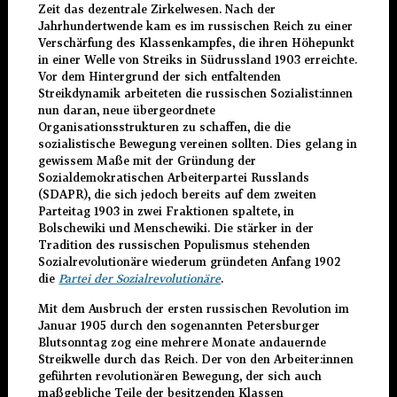
Zeit das dezentrale Zirkelwesen. Nach der
Jahrhundertwende kam es im russischen Reich zu einer
Verschärfung des Klassenkampfes, die ihren Höhepunkt
in einer Welle von Streiks in Südrussland 1903 erreichte.
Vor dem Hintergrund der sich entfaltenden
Streikdynamik arbeiteten die russischen Sozialist:innen
nun daran, neue übergeordnete
Organisationsstrukturen zu schaffen, die die
sozialistische Bewegung vereinen sollten. Dies gelang in
gewissem Maße mit der Gründung der
Sozialdemokratischen Arbeiterpartei Russlands
(SDAPR), die sich jedoch bereits auf dem zweiten
Parteitag 1903 in zwei Fraktionen spaltete, in
Bolschewiki und Menschewiki. Die stärker in der
Tradition des russischen Populismus stehenden
Sozialrevolutionäre wiederum gründeten Anfang 1902
die
Partei der Sozialrevolutionäre
.
Mit dem Ausbruch der ersten russischen Revolution im
Januar 1905 durch den sogenannten Petersburger
Blutsonntag zog eine mehrere Monate andauernde
Streikwelle durch das Reich. Der von den Arbeiter:innen
geführten revolutionären Bewegung, der sich auch
maßgebliche Teile der besitzenden Klassen