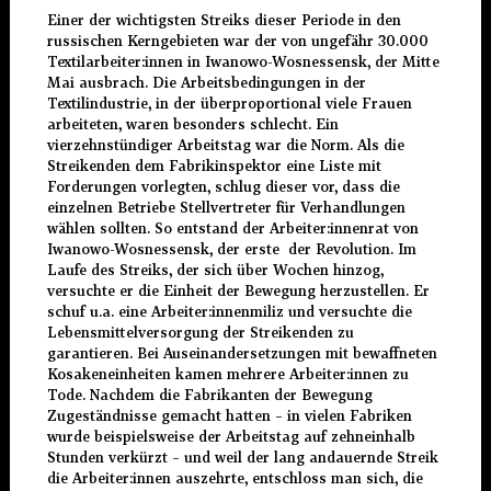
Einer der wichtigsten Streiks dieser Periode in den
russischen Kerngebieten war der von ungefähr 30.000
Textilarbeiter:innen in Iwanowo-Wosnessensk, der Mitte
Mai ausbrach. Die Arbeitsbedingungen in der
Textilindustrie, in der überproportional viele Frauen
arbeiteten, waren besonders schlecht. Ein
vierzehnstündiger Arbeitstag war die Norm. Als die
Streikenden dem Fabrikinspektor eine Liste mit
Forderungen vorlegten, schlug dieser vor, dass die
einzelnen Betriebe Stellvertreter für Verhandlungen
wählen sollten. So entstand der Arbeiter:innenrat von
Iwanowo-Wosnessensk, der erste der Revolution. Im
Laufe des Streiks, der sich über Wochen hinzog,
versuchte er die Einheit der Bewegung herzustellen. Er
schuf u.a. eine Arbeiter:innenmiliz und versuchte die
Lebensmittelversorgung der Streikenden zu
garantieren. Bei Auseinandersetzungen mit bewaffneten
Kosakeneinheiten kamen mehrere Arbeiter:innen zu
Tode. Nachdem die Fabrikanten der Bewegung
Zugeständnisse gemacht hatten – in vielen Fabriken
wurde beispielsweise der Arbeitstag auf zehneinhalb
Stunden verkürzt – und weil der lang andauernde Streik
die Arbeiter:innen auszehrte, entschloss man sich, die