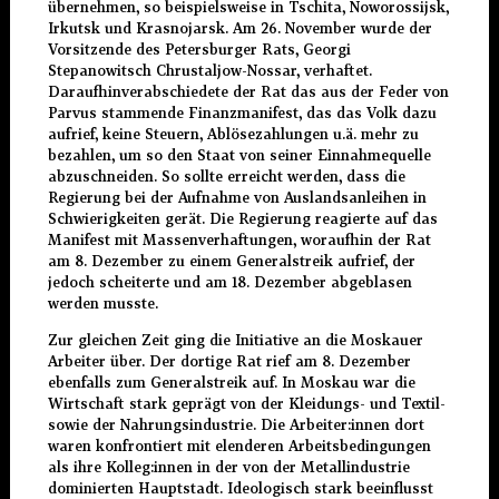
übernehmen, so beispielsweise in
Tschita, Noworossijsk,
Irkutsk und Krasnojarsk. Am 26. November wurde der
Vorsitzende des Petersburger Rats, Georgi
Stepanowitsch Chrustaljow-Nossar, verhaftet.
Daraufhinverabschiedete der Rat das aus der Feder von
Parvus stammende Finanzmanifest, das das Volk dazu
aufrief, keine Steuern, Ablösezahlungen u.ä. mehr zu
bezahlen, um so den Staat von seiner Einnahmequelle
abzuschneiden. So sollte erreicht werden, dass die
Regierung bei der Aufnahme von Auslandsanleihen in
Schwierigkeiten gerät. Die Regierung reagierte auf das
Manifest mit Massenverhaftungen, woraufhin der Rat
am 8. Dezember zu einem Generalstreik aufrief, der
jedoch scheiterte und am 18. Dezember abgeblasen
werden musste.
Zur gleichen Zeit ging die Initiative an die Moskauer
Arbeiter über. Der dortige Rat rief am 8. Dezember
ebenfalls zum Generalstreik auf. In Moskau war die
Wirtschaft stark geprägt von der Kleidungs- und Textil-
sowie der Nahrungsindustrie. Die Arbeiter:innen dort
waren konfrontiert mit elenderen Arbeitsbedingungen
als ihre Kolleg:innen in der von der Metallindustrie
dominierten Hauptstadt. Ideologisch stark beeinflusst