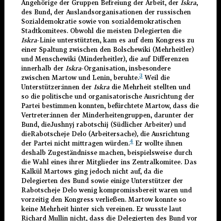
Angehörige der Gruppen Befreiung der Arbeit, der
Iskra
,
des Bund, der Auslandsorganisationen der russischen
Sozialdemokratie sowie von sozialdemokratischen
Stadtkomitees. Obwohl die meisten Delegierten die
Iskra
-Linie unterstützten, kam es auf dem Kongress zu
einer Spaltung zwischen den Bolschewiki (Mehrheitler)
und Menschewiki (Minderheitler), die auf Differenzen
innerhalb der
Iskra
-Organisation, insbesondere
3
zwischen Martow und Lenin, beruhte.
Weil die
Unterstützer:innen der
Iskra
die Mehrheit stellten und
so die politische und organisatorische Ausrichtung der
Partei bestimmen konnten, befürchtete Martow, dass die
Vertreter:innen der Minderheitengruppen, darunter der
Bund, dieJushnyj rabotschij (Südlicher Arbeiter) und
dieRabotscheje Delo (Arbeitersache)
,
die Ausrichtung
4
der Partei nicht mittragen würden.
Er wollte ihnen
deshalb Zugeständnisse machen, beispielsweise durch
die Wahl eines ihrer Mitglieder ins Zentralkomitee. Das
Kalkül Martows ging jedoch nicht auf, da die
Delegierten des Bund sowie einige Unterstützer der
Rabotscheje Delo wenig kompromissbereit waren und
vorzeitig den Kongress verließen. Martow konnte so
keine Mehrheit hinter sich vereinen. Er wusste laut
Richard Mullin nicht, dass die Delegierten des Bund vor