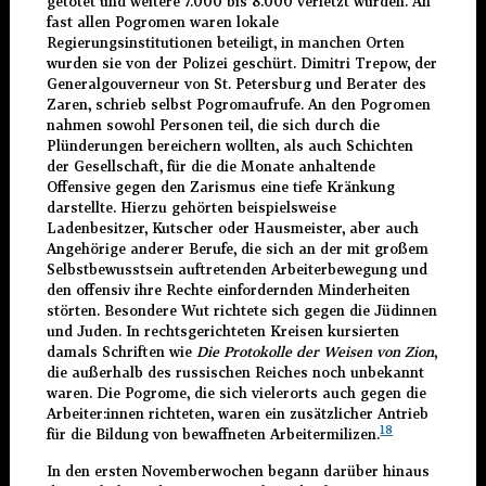
getötet und weitere 7.000 bis 8.000 verletzt wurden. An
fast allen Pogromen waren lokale
Regierungsinstitutionen beteiligt, in manchen Orten
wurden sie von der Polizei geschürt. Dimitri Trepow, der
Generalgouverneur von St. Petersburg und Berater des
Zaren, schrieb selbst Pogromaufrufe. An den Pogromen
nahmen sowohl Personen teil, die sich durch die
Plünderungen bereichern wollten, als auch Schichten
der Gesellschaft, für die die Monate anhaltende
Offensive gegen den Zarismus eine tiefe Kränkung
darstellte. Hierzu gehörten beispielsweise
Ladenbesitzer, Kutscher oder Hausmeister, aber auch
Angehörige anderer Berufe, die sich an der mit großem
Selbstbewusstsein auftretenden Arbeiterbewegung und
den offensiv ihre Rechte einfordernden Minderheiten
störten. Besondere Wut richtete sich gegen die Jüdinnen
und Juden. In rechtsgerichteten Kreisen kursierten
damals Schriften wie
Die Protokolle der Weisen von Zion
,
die außerhalb des russischen Reiches noch unbekannt
waren. Die Pogrome, die sich vielerorts auch gegen die
Arbeiter:innen richteten, waren ein zusätzlicher Antrieb
18
für die Bildung von bewaffneten Arbeitermilizen.
In den ersten Novemberwochen begann darüber hinaus