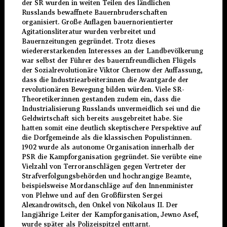
der SR wurden in weiten Teilen des ländlichen
Russlands bewaffnete Bauernbruderschaften
organisiert. Große Auflagen bauernorientierter
Agitationsliteratur wurden verbreitet und
Bauernzeitungen gegründet. Trotz dieses
wiedererstarkenden Interesses an der Landbevölkerung
war selbst der Führer des bauernfreundlichen Flügels
der Sozialrevolutionäre Viktor Chernow der Auffassung,
dass die Industriearbeiter:innen die Avantgarde der
revolutionären Bewegung bilden würden. Viele SR-
Theoretiker:innen gestanden zudem ein, dass die
Industrialisierung Russlands unvermeidlich sei und die
Geldwirtschaft sich bereits ausgebreitet habe. Sie
hatten somit eine deutlich skeptischere Perspektive auf
die Dorfgemeinde als die klassischen Populist:innen.
1902
wurde als autonome Organisation innerhalb der
PSR die Kampforganisation gegründet. Sie verübte eine
Vielzahl von Terroranschlägen gegen Vertreter der
Strafverfolgungsbehörden und hochrangige Beamte,
beispielsweise Mordanschläge auf den Innenminister
von Plehwe und auf den Großfürsten Sergei
Alexandrowitsch, den Onkel von Nikolaus II. Der
langjährige Leiter der Kampforganisation, Jewno Asef,
wurde später als Polizeispitzel enttarnt.