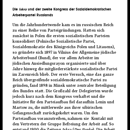
Die
Iskra
und der zweite Kongress der Sozialdemokratischen
Arbeiterpartei Russlands
Um die Jahrhundertwende kam es im russischen Reich
zu einer Reihe von Parteigründungen. Hatten sich
zunächst in Polen die ersten sozialistischen Parteien
konsolidiert (Polnische Sozialistische Partei,
Sozialdemokratie des Königreichs Polen und Litauens),
so gründete sich 1897 in Vilnius der Allgemeine jüdische
Arbeiterbund (Bund), der vor allem Arbeiter im
jüdischen Ansiedlungsrayon organisierte und über
Jahre hinweg die mitgliederstärkste sozialistische Partei
im Zarenreich blieb. Der erste Versuch, eine das ganze
Reich übergreifende sozialdemokratische Partei zu
gründen, fand 1898 in Minsk unter zentraler Beteiligung
des Bundes statt. Die Großzahl der Delegierten wurde
jedoch kurz nach dem Kongress verhaftet und die
Initiative für den Parteiaufbau fiel daraufhin Lenin und
Martow zu, die mittlerweile aus ihrer sibirischen
Gefangenschaft zurückgekehrt waren. Um den
Parteiaufbau voranzutreiben, nahmen sie Kontakt mit
den Vertretern der Gruppe Befreiung der Arbeit auf. So
entstand 1900 die Zeitung
Iskra
(
Der Funke
). Die Arbeit