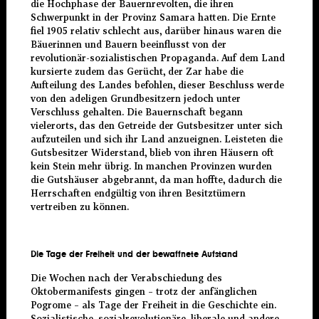
die Hochphase der Bauernrevolten, die ihren
Schwerpunkt in der Provinz Samara hatten. Die Ernte
fiel 1905 relativ schlecht aus, darüber hinaus waren die
Bäuerinnen und Bauern beeinflusst von der
revolutionär-sozialistischen Propaganda. Auf dem Land
kursierte zudem das Gerücht, der Zar habe die
Aufteilung des Landes befohlen, dieser Beschluss werde
von den adeligen Grundbesitzern jedoch unter
Verschluss gehalten. Die Bauernschaft begann
vielerorts, das den Getreide der Gutsbesitzer unter sich
aufzuteilen und sich ihr Land anzueignen. Leisteten die
Gutsbesitzer Widerstand, blieb von ihren Häusern oft
kein Stein mehr übrig. In manchen Provinzen wurden
die Gutshäuser abgebrannt, da man hoffte, dadurch die
Herrschaften endgültig von ihren Besitztümern
vertreiben zu können.
Die Tage der Freiheit und der bewaffnete Aufstand
Die Wochen nach der Verabschiedung des
Oktobermanifests gingen – trotz der anfänglichen
Pogrome – als Tage der Freiheit in die Geschichte ein.
Sozialistische, sozialrevolutionäre, liberale und andere