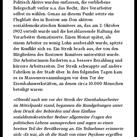
Politisch Aktive wurden entlassen, die verbliebene
Belegschaft verlor u.a. das Recht, ihre Vorarbeiter
selbst zu wählen. Genau an diesem Punkt setzte ein
Flugblatt des in Rostow-am-Don aktiven
sozialdemokratischen Komitees an, das am 2. Oktober
1902 verteilt wurde und die herablassende Haltung der
Vorarbeiter thematisierte. Einen Monat später, als
einem Arbeiter zu wenig Lohn ausbezahlt wurde, spitzte
der Konflikt sich zu. Ein Streik brach aus, der von den
Mitgliedern des Rostower Komitees unterstützt wurde.
Die Arbeiter:innen forderten u.a. bessere Bezahlung und
kürzere Arbeitszeiten. Der Streik schwappte auf andere
Fabriken in der Stadt über. In den folgenden Tagen kam
es zu Massenversammlungen vor dem Tor der
Eisenbahnwerkstätten, an denen circa 10.000 Menschen
beteiligt waren:
»Obwohl nach wie vor der Streik der Eisenbahnarbeiter
im Mittelpunkt stand, begannen die Kundgebungen unter
dem Druck der Behörden und dem Einfluss
sozialdemokratischer Redner allgemeine Fragen des
politischen Lebens anzusprechen und zogen so einen
breiten Teil der Bevölkerung an. Ein Teilnehmer erinnerte
sich:
›
Es war, als ob die Stadt von einer Psychose ergriffen