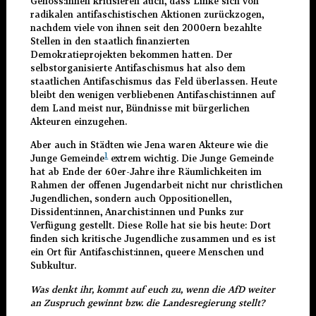
Genoss:innen kritisieren auch, dass Linke sich von
radikalen antifaschistischen Aktionen zurückzogen,
nachdem viele von ihnen seit den 2000ern bezahlte
Stellen in den staatlich finanzierten
Demokratieprojekten bekommen hatten. Der
selbstorganisierte Antifaschismus hat also dem
staatlichen Antifaschismus das Feld überlassen. Heute
bleibt den wenigen verbliebenen Antifaschist:innen auf
dem Land meist nur, Bündnisse mit bürgerlichen
Akteuren einzugehen.
Aber auch in Städten wie Jena waren Akteure wie die
1
Junge Gemeinde
extrem wichtig. Die Junge Gemeinde
hat ab Ende der 60er-Jahre ihre Räumlichkeiten im
Rahmen der offenen Jugendarbeit nicht nur christlichen
Jugendlichen, sondern auch Oppositionellen,
Dissident:innen, Anarchist:innen und Punks zur
Verfügung gestellt. Diese Rolle hat sie bis heute: Dort
finden sich kritische Jugendliche zusammen und es ist
ein Ort für Antifaschist:innen, queere Menschen und
Subkultur.
Was denkt ihr, kommt auf euch zu, wenn die AfD weiter
an Zuspruch gewinnt bzw. die Landesregierung stellt?