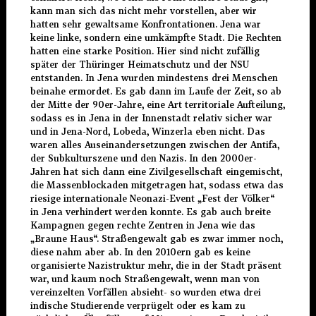
kann man sich das nicht mehr vorstellen, aber wir
hatten sehr gewaltsame Konfrontationen. Jena war
keine linke, sondern eine umkämpfte Stadt. Die Rechten
hatten eine starke Position. Hier sind nicht zufällig
später der Thüringer Heimatschutz und der NSU
entstanden. In Jena wurden mindestens drei Menschen
beinahe ermordet. Es gab dann im Laufe der Zeit, so ab
der Mitte der 90er-Jahre, eine Art territoriale Aufteilung,
sodass es in Jena in der Innenstadt relativ sicher war
und in Jena-Nord, Lobeda, Winzerla eben nicht. Das
waren alles Auseinandersetzungen zwischen der Antifa,
der Subkulturszene und den Nazis. In den 2000er-
Jahren hat sich dann eine Zivilgesellschaft eingemischt,
die Massenblockaden mitgetragen hat, sodass etwa das
riesige internationale Neonazi-Event „Fest der Völker“
in Jena verhindert werden konnte. Es gab auch breite
Kampagnen gegen rechte Zentren in Jena wie das
„Braune Haus“. Straßengewalt gab es zwar immer noch,
diese nahm aber ab. In den 2010ern gab es keine
organisierte Nazistruktur mehr, die in der Stadt präsent
war, und kaum noch Straßengewalt, wenn man von
vereinzelten Vorfällen absieht- so wurden etwa drei
indische Studierende verprügelt oder es kam zu