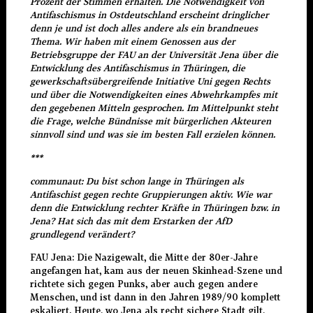
Prozent der Stimmen erhalten. Die Notwendigkeit von
Antifaschismus in Ostdeutschland erscheint dringlicher
denn je und ist doch alles andere als ein brandneues
Thema. Wir haben mit einem Genossen aus der
Betriebsgruppe der FAU an der Universität Jena über die
Entwicklung des Antifaschismus in Thüringen, die
gewerkschaftsübergreifende Initiative Uni gegen Rechts
und über die Notwendigkeiten eines Abwehrkampfes mit
den gegebenen Mitteln gesprochen. Im Mittelpunkt steht
die Frage, welche Bündnisse mit bürgerlichen Akteuren
sinnvoll sind und was sie im besten Fall erzielen können.
***
communaut: Du bist schon lange in Thüringen als
Antifaschist gegen rechte Gruppierungen aktiv. Wie war
denn die Entwicklung rechter Kräfte in Thüringen bzw. in
Jena? Hat sich das mit dem Erstarken der AfD
grundlegend verändert?
FAU Jena: Die Nazigewalt, die Mitte der 80er-Jahre
angefangen hat, kam aus der neuen Skinhead-Szene und
richtete sich gegen Punks, aber auch gegen andere
Menschen, und ist dann in den Jahren 1989/90 komplett
eskaliert. Heute, wo Jena als recht sichere Stadt gilt,