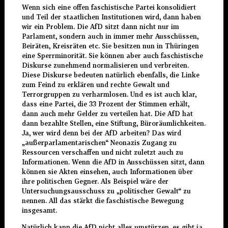
Wenn sich eine offen faschistische Partei konsolidiert
und Teil der staatlichen Institutionen wird, dann haben
wir ein Problem. Die AfD sitzt dann nicht nur im
Parlament, sondern auch in immer mehr Ausschüssen,
Beiräten, Kreisräten etc. Sie besitzen nun in Thüringen
eine Sperrminorität. Sie können aber auch faschistische
Diskurse zunehmend normalisieren und verbreiten.
Diese Diskurse bedeuten natürlich ebenfalls, die Linke
zum Feind zu erklären und rechte Gewalt und
Terrorgruppen zu verharmlosen. Und es ist auch klar,
dass eine Partei, die 33 Prozent der Stimmen erhält,
dann auch mehr Gelder zu verteilen hat. Die AfD hat
dann bezahlte Stellen, eine Stiftung, Büroräumlichkeiten.
Ja, wer wird denn bei der AfD arbeiten? Das wird
„außerparlamentarischen“ Neonazis Zugang zu
Ressourcen verschaffen und nicht zuletzt auch zu
Informationen. Wenn die AfD in Ausschüssen sitzt, dann
können sie Akten einsehen, auch Informationen über
ihre politischen Gegner. Als Beispiel wäre der
Untersuchungsausschuss zu „politischer Gewalt“ zu
nennen. All das stärkt die faschistische Bewegung
insgesamt.
Natürlich kann die AfD nicht alles umstürzen, es gibt ja