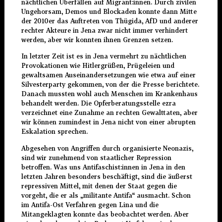
nächtlichen Überfällen auf Migrant:innen. Durch zivilen
Ungehorsam, Demos und Blockaden konnte dann Mitte
der 2010er das Auftreten von Thügida, AfD und anderer
rechter Akteure in Jena zwar nicht immer verhindert
werden, aber wir konnten ihnen Grenzen setzen.
In letzter Zeit ist es in Jena vermehrt zu nächtlichen
Provokationen wie Hitlergrüßen, Prügeleien und
gewaltsamen Auseinandersetzungen wie etwa auf einer
Silvesterparty gekommen, von der die Presse berichtete.
Danach mussten wohl auch Menschen im Krankenhaus
behandelt werden. Die Opferberatungsstelle ezra
verzeichnet eine Zunahme an rechten Gewalttaten, aber
wir können zumindest in Jena nicht von einer abrupten
Eskalation sprechen.
Abgesehen von Angriffen durch organisierte Neonazis,
sind wir zunehmend von staatlicher Repression
betroffen. Was uns Antifaschist:innen in Jena in den
letzten Jahren besonders beschäftigt, sind die äußerst
repressiven Mittel, mit denen der Staat gegen die
vorgeht, die er als „militante Antifa“ ausmacht. Schon
im Antifa-Ost Verfahren gegen Lina und die
Mitangeklagten konnte das beobachtet werden. Aber