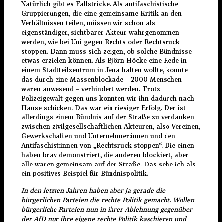
Natürlich gibt es Fallstricke. Als antifaschistische
Gruppierungen, die eine gemeinsame Kritik an den
Verhältnissen teilen, müssen wir schon als
eigenständiger, sichtbarer Akteur wahrgenommen
werden, wie bei Uni gegen Rechts oder Rechtsruck
stoppen. Dann muss sich zeigen, ob solche Bündnisse
etwas erzielen können. Als Björn Höcke eine Rede in
einem Stadtteilzentrum in Jena halten wollte, konnte
das durch eine Massenblockade – 2000 Menschen
waren anwesend – verhindert werden. Trotz
Polizeigewalt gegen uns konnten wir ihn dadurch nach
Hause schicken. Das war ein riesiger Erfolg. Der ist
allerdings einem Bündnis auf der Straße zu verdanken
zwischen zivilgesellschaftlichen Akteuren, also Vereinen,
Gewerkschaften und Unternehmer:innen und den
Antifaschist:innen von „Rechtsruck stoppen“. Die einen
haben brav demonstriert, die anderen blockiert, aber
alle waren gemeinsam auf der Straße. Das sehe ich als
ein positives Beispiel für Bündnispolitik.
In den letzten Jahren haben aber ja gerade die
bürgerlichen Parteien die rechte Politik gemacht. Wollen
bürgerliche Parteien nun in ihrer Ablehnung gegenüber
der AfD nur ihre eigene rechte Politik kaschieren und