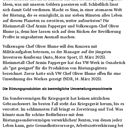
Ideen, was mit unseren Geldern passieren soll. Schließlich lässt
sich damit Geld verdienen. Macht es Sinn, in einer atomaren Welt
der Rüstung, die es ermöglicht, in nur sieben Minuten alles Leben
auf diesem Planeten zu zerstören, weiter aufzurüsten? Für
Rheinmetall-Chef Armin Papperger und Volkswagen-Chef Oliver
Blume ja, denn hier lassen sich auf dem Rücken der Bevölkerung
Profite in ungeahntem Ausmaß machen.
Volkswagen-Chef Oliver Blume will den Konzern mit
Militäraufgaben betreuen, so der Manager auf der jüngsten
Investoren-Konferenz (Auto, Motor Sport, 13. März 2025).
Rheinmetall-Chef Armin Papperger hat das VW-Werk in Osnabrück
als "gut geeignet" für die Produktion von Rüstungsgütern
bezeichnet. Zuvor hatte sich VW-Chef Oliver Blume offen für eine
Umwidmung des Werkes gezeigt (NDR, 14. März 2025).
Die Rüstungsproduktion als bestmögliche Umverteilungsmaschinerie
Ein Sondervermögen für Kriegsgerät hat keinen nützlichen
Gebrauchswert. Im besten Fall steht das Kriegsgerät herum, bis es
verrottet. Im schlimmsten Fall bringt es Zerstörung und Tod. Was
könnte man für schöne Bedürfnisse mit dem
Rüstungssondervermögen verwirklichen! Renten, von denen jede:r
Leben kann, gute Gesundheitsvorsorge, Arbeitszeitverkürzung bei