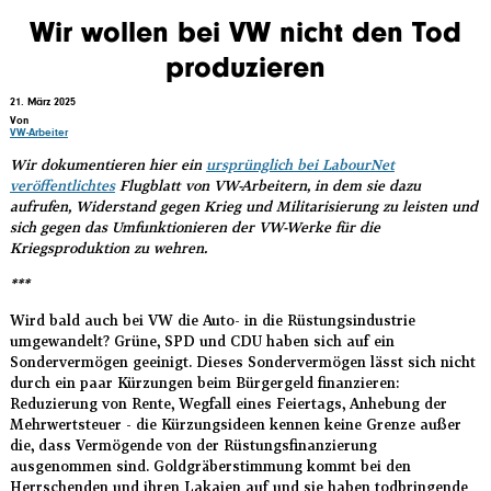
Direkt
Wir wollen bei VW nicht den Tod
zum
produzieren
Inhalt
21. März 2025
Von
VW-Arbeiter
Wir dokumentieren hier ein
ursprünglich bei LabourNet
veröffentlichtes
Flugblatt von VW-Arbeitern, in dem sie dazu
aufrufen, Widerstand gegen Krieg und Militarisierung zu leisten und
sich gegen das Umfunktionieren der VW-Werke für die
Kriegsproduktion zu wehren.
***
Wird bald auch bei VW die Auto- in die Rüstungsindustrie
umgewandelt? Grüne, SPD und CDU haben sich auf ein
Sondervermögen geeinigt. Dieses Sondervermögen lässt sich nicht
durch ein paar Kürzungen beim Bürgergeld finanzieren:
Reduzierung von Rente, Wegfall eines Feiertags, Anhebung der
Mehrwertsteuer - die Kürzungsideen kennen keine Grenze außer
die, dass Vermögende von der Rüstungsfinanzierung
ausgenommen sind. Goldgräberstimmung kommt bei den
Herrschenden und ihren Lakaien auf und sie haben todbringende