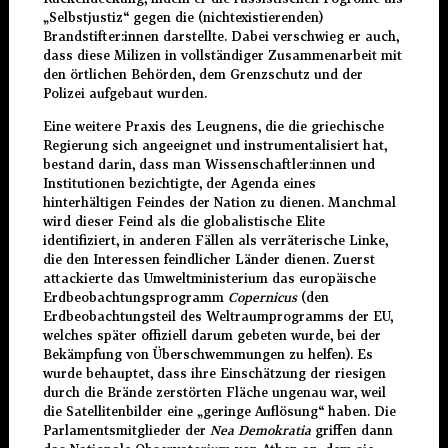
„Selbstjustiz“ gegen die (nichtexistierenden)
Brandstifter:innen darstellte. Dabei verschwieg er auch,
dass diese Milizen in vollständiger Zusammenarbeit mit
den örtlichen Behörden, dem Grenzschutz und der
Polizei aufgebaut wurden.
Eine weitere Praxis des Leugnens, die die griechische
Regierung sich angeeignet und instrumentalisiert hat,
bestand darin, dass man Wissenschaftler:innen und
Institutionen bezichtigte, der Agenda eines
hinterhältigen Feindes der Nation zu dienen. Manchmal
wird dieser Feind als die globalistische Elite
identifiziert, in anderen Fällen als verräterische Linke,
die den Interessen feindlicher Länder dienen. Zuerst
attackierte das Umweltministerium das europäische
Erdbeobachtungsprogramm
Copernicus
(den
Erdbeobachtungsteil des Weltraumprogramms der EU,
welches später offiziell darum gebeten wurde, bei der
Bekämpfung von Überschwemmungen zu helfen). Es
wurde behauptet, dass ihre Einschätzung der riesigen
durch die Brände zerstörten Fläche ungenau war, weil
die Satellitenbilder eine „geringe Auflösung“ haben. Die
Parlamentsmitglieder der
Nea Demokratia
griffen dann