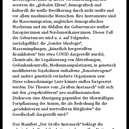
ersetzen die „globalen Eliten“, demografisch und
kulturell, die weiße Bevölkerung durch nicht-weiße und
vor allem muslimische Menschen. Ihre Instrumente sind
die Massenmigration, ungleiches demografisches
Wachstum und ein Abfallen der Geburtenrate weißer
Europäer:innen und Nordamerikaner:innen. Dieser Fall
der Geburtenrate wird u. a. auf Folgendes
zurückgeführt: die „Gender-Ideologie“,
Massenimpfungen, „künstlich hergestellten
Krankheiten“ (wie etwa COVID dargestellt wurde),
Chemtrails, die Legalisierung von Abtreibungen,
Gedankenkontrolle, Medienmanipulationen, in genetisch
modifizierten Sojabohnen enthaltene „Xenoöstrogene“
und andere genetisch veränderte Organismen usw.
Diese schwachsinnige Liste könnte endlos fortgesetzt
werden. Die Theorie vom „Großen Austausch“ teilt sich
mit den „respektableren“ neo-malthusianischen
Diskursen eine Abneigung gegenüber der übermäßigen
Fortpflanzung der Armen, die als Bedrohung für die
„produktiveren und wertvolleren Mitglieder“ der
8
Gesellschaft dargestellt wird.
Das Manifest „Der Große Austausch“ beklagt die