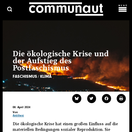
c
o
m
m
una
ut
Direkt
MENÜ
zum
Inhalt
C
ARCHIV
HAUPTMENÜ
ÜBER UNS
KOSMOPROLET
KONTAKT & MITARBEIT
Die ökologische Krise und
der Aufstieg des
Postfaschismus
FASCHISMUS
KLIMA
08. April 2024
Von
Antithesi
Die ökologische Krise hat einen großen Einfluss auf die
materiellen Bedingungen sozialer Reproduktion. Sie