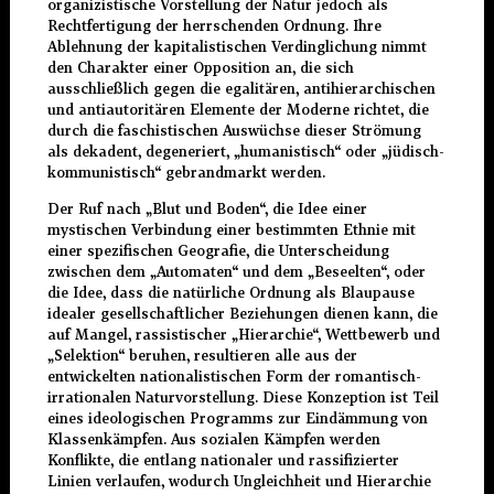
organizistische Vorstellung der Natur jedoch als
Rechtfertigung der herrschenden Ordnung. Ihre
Ablehnung der kapitalistischen Verdinglichung nimmt
den Charakter einer Opposition an, die sich
ausschließlich gegen die egalitären, antihierarchischen
und antiautoritären Elemente der Moderne richtet, die
durch die faschistischen Auswüchse dieser Strömung
als dekadent, degeneriert, „humanistisch“ oder „jüdisch-
kommunistisch“ gebrandmarkt werden.
Der Ruf nach „Blut und Boden“, die Idee einer
mystischen Verbindung einer bestimmten Ethnie mit
einer spezifischen Geografie, die Unterscheidung
zwischen dem „Automaten“ und dem „Beseelten“, oder
die Idee, dass die natürliche Ordnung als Blaupause
idealer gesellschaftlicher Beziehungen dienen kann, die
auf Mangel, rassistischer „Hierarchie“, Wettbewerb und
„Selektion“ beruhen, resultieren alle aus der
entwickelten nationalistischen Form der romantisch-
irrationalen Naturvorstellung. Diese Konzeption ist Teil
eines ideologischen Programms zur Eindämmung von
Klassenkämpfen. Aus sozialen Kämpfen werden
Konflikte, die entlang nationaler und rassifizierter
Linien verlaufen, wodurch Ungleichheit und Hierarchie