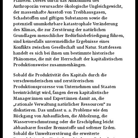
Planeten. Dieses durch das Aufkommen des
Anthropozän verursachte ökologische Ungleichgewicht,
der massenhafte Ausstoß von Treibhausgasen,
Schadstoffen und giftigen Substanzen sowie die
potenziell unumkehrbare katastrophale Veränderung
des Klimas, die zur Zerstörung der natürlichen
Grundlagen menschlicher Bedürfnisbefriedigung führen,
sind keinesfalls unvermeidliche Ergebnisse eines
Konflikts zwischen Gesellschaft und Natur. Stattdessen
handelt es sich bei ihnen um bestimmte historische
Phänomene, die mit der Herrschaft der kapitalistischen
Produktionsweise zusammenhängen.
Sobald die Produktivität des Kapitals durch die
verschwenderischen und zerstörerischen
Produktionsprozesse von Unternehmen und Staaten
beeinträchtigt wird, fangen deren kapitalistische
Manager:innen und Expert:innen damit an, die
„rationale Verwaltung natürlicher Ressourcen“ zu
diskutieren. Das umfasst u. a. Probleme wie den
Rückgang von Anbauflächen, die Abholzung, die
Wasserverschmutzung oder die Erschöpfung leicht
abbaubarer fossiler Brennstoffe und seltener Erden.
Sobald die Umweltzerstörung die erweiterte