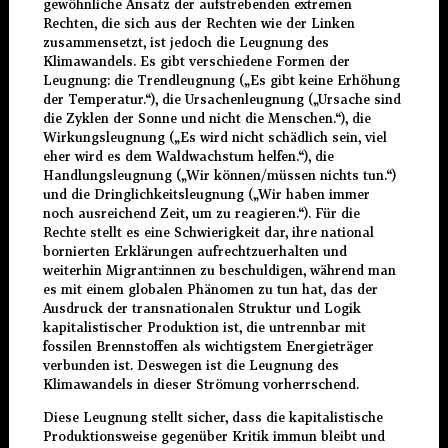
gewöhnliche Ansatz der aufstrebenden extremen
Rechten, die sich aus der Rechten wie der Linken
zusammensetzt, ist jedoch die Leugnung des
Klimawandels. Es gibt verschiedene Formen der
Leugnung: die Trendleugnung („Es gibt keine Erhöhung
der Temperatur.“), die Ursachenleugnung („Ursache sind
die Zyklen der Sonne und nicht die Menschen.“), die
Wirkungsleugnung („Es wird nicht schädlich sein, viel
eher wird es dem Waldwachstum helfen.“), die
Handlungsleugnung („Wir können/müssen nichts tun.“)
und die Dringlichkeitsleugnung („Wir haben immer
noch ausreichend Zeit, um zu reagieren.“). Für die
Rechte stellt es eine Schwierigkeit dar, ihre national
bornierten Erklärungen aufrechtzuerhalten und
weiterhin Migrant:innen zu beschuldigen, während man
es mit einem globalen Phänomen zu tun hat, das der
Ausdruck der transnationalen Struktur und Logik
kapitalistischer Produktion ist, die untrennbar mit
fossilen Brennstoffen als wichtigstem Energieträger
verbunden ist. Deswegen ist die Leugnung des
Klimawandels in dieser Strömung vorherrschend.
Diese Leugnung stellt sicher, dass die kapitalistische
Produktionsweise gegenüber Kritik immun bleibt und