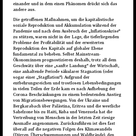
einander und in dem einen Phänomen drückt sich das
andere aus.
Die getroffenen Maßnahmen, um die kapitalistische
soziale Reproduktion und Akkumulation während der
Pandemie und nach dem Ausbruch der „Inflationskrise“
zu stützen, waren nicht in der Lage, die tieferliegenden
Probleme der Profitabilität und der erweiterten
Reproduktion des Kapitals auf globaler Ebene
fundamental zu beheben. Selbst Mainstream-
Ökonom:innen prognostizieren deshalb, trotz all dem
Geschwätz über eine „sanfte Landung“ der Wirtschaft,
eine anhaltende Periode säkularer Stagnation (oder
sogar einer „Stagflation“). Aufgrund der
entbehrungsreichen und trostlosen Lebensbedingungen
in vielen Teilen der Erde kam es nach Aufhebung der
Corona-Beschränkungen zu einem bedeutenden Anstieg
von Migrationsbewegungen. Von der Ukraine und
Bergkarabach über Palästina, Eritrea und die westliche
Sahelzone bis zu Haiti, Kuba und Venezuela hat die
Vertreibung von Menschen in der letzten Zeit riesige
Ausmaße angenommen. Zurückzuführen ist dies fast
überall auf die negativen Folgen des Klimawandels
(Dürren, Überschwemmungen und Waldbrände), den