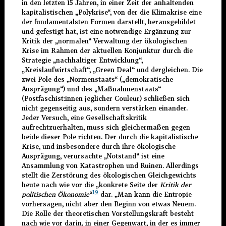
in den letzten 15 Jahren, in einer Zeit der anhaltenden
kapitalistischen „Polykrise“, von der die Klimakrise eine
der fundamentalsten Formen darstellt, herausgebildet
und gefestigt hat, ist eine notwendige Ergänzung zur
Kritik der „normalen“ Verwaltung der ökologischen
Krise im Rahmen der aktuellen Konjunktur durch die
Strategie „nachhaltiger Entwicklung“,
„Kreislaufwirtschaft“, „Green Deal“ und dergleichen. Die
zwei Pole des „Normenstaats“ („demokratische
Ausprägung“) und des „Maßnahmenstaats“
(Postfaschist:innen jeglicher Couleur) schließen sich
nicht gegenseitig aus, sondern verstärken einander.
Jeder Versuch, eine Gesellschaftskritik
aufrechtzuerhalten, muss sich gleichermaßen gegen
beide dieser Pole richten. Der durch die kapitalistische
Krise, und insbesondere durch ihre ökologische
Ausprägung, verursachte „Notstand“ ist eine
Ansammlung von Katastrophen und Ruinen. Allerdings
stellt die Zerstörung des ökologischen Gleichgewichts
heute nach wie vor die „konkrete Seite der
Kritik der
19
politischen Ökonomie
“
dar. „Man kann die Entropie
vorhersagen, nicht aber den Beginn von etwas Neuem.
Die Rolle der theoretischen Vorstellungskraft besteht
nach wie vor darin, in einer Gegenwart, in der es immer