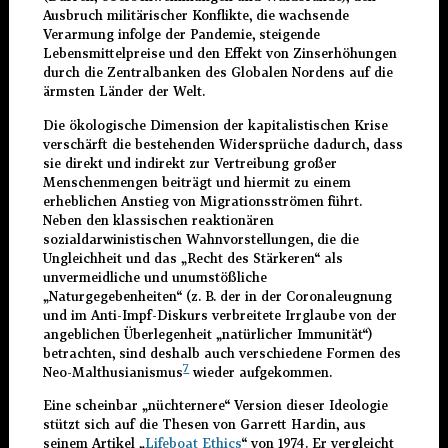
Ausbruch militärischer Konflikte, die wachsende
Verarmung infolge der Pandemie, steigende
Lebensmittelpreise und den Effekt von Zinserhöhungen
durch die Zentralbanken des Globalen Nordens auf die
ärmsten Länder der Welt.
Die ökologische Dimension der kapitalistischen Krise
verschärft die bestehenden Widersprüche dadurch, dass
sie direkt und indirekt zur Vertreibung großer
Menschenmengen beiträgt und hiermit zu einem
erheblichen Anstieg von Migrationsströmen führt.
Neben den klassischen reaktionären
sozialdarwinistischen Wahnvorstellungen, die die
Ungleichheit und das „Recht des Stärkeren“ als
unvermeidliche und unumstößliche
„Naturgegebenheiten“ (z. B. der in der Coronaleugnung
und im Anti-Impf-Diskurs verbreitete Irrglaube von der
angeblichen Überlegenheit „natürlicher Immunität“)
betrachten, sind deshalb auch verschiedene Formen des
7
Neo-Malthusianismus
wieder aufgekommen.
Eine scheinbar „nüchternere“ Version dieser Ideologie
stützt sich auf die Thesen von Garrett Hardin, aus
seinem Artikel „
Lifeboat Ethics
“ von 1974. Er vergleicht