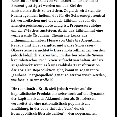
Rohstoff für den Bau von Windrädern, müsste um 35
Prozent gesteigert werden um das Ziel der
Emissionsfreiheit zu erreichen. Zugleich wird sich die
Nachfrage nach Indium, das für die Solarenergie zentral
ist, verdreifachen und die nach Lithium, das für die
Energiespeicherung notwendig ist, Prognosen zufolge
um ein 27-faches ansteigen. Allein das Lithium hat eine
verheerende Ökobilanz: Chemische Lecks aus
Lithiumminen haben Flüsse von Chile bis Argentinien,
Nevada und Tibet vergiftet und ganze Süßwasser-
11
Ökosysteme vernichtet.
Diese Rohstoffmengen würden
jedoch lediglich ausreichen, um das bestehende Niveau
kapitalistischer Produktion aufrechtzuerhalten. Anders
ausgedrückt: wenn es keine radikale Transformation
der sozialen Reproduktion gibt, könnten sogenannte
„saubere Energiequellen“ genauso zerstörerisch werden,
12
wie fossile Brennstoffe.
Die reaktionäre Kritik zielt jedoch weder auf die
kapitalistische Produktionsweise noch auf die Dynamik
der kapitalistischen Akkumulation ab. Stattdessen
verbreitet sie eine nationalistisch-populistische
Erzählung, in der „das einfache Volk“ durch
kosmopolitisch-liberale „Eliten“ – den sogenannten