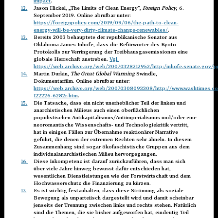
impact
.
12.
Jason Hickel, „The Limits of Clean Energy”,
Foreign Policy
, 6.
September 2019. Online abrufbar unter:
https://foreignpolicy.com/2019/09/06/the-path-to-clean-
energy-will-be-very-dirty-climate-change-renewables/
.
13.
Bereits 2003 behauptete der republikanische Senator aus
Oklahoma James Inhofe, dass die Befürworter des Kyoto-
Protokolls zur Verringerung der Treibhausgasemissionen eine
globale Herrschaft anstreben.
Vgl.
https://web.archive.org/web/20070328212952/http:/inhofe.senate.gov/p
14.
Martin Durkin,
The Great Global Warming
Swindle,
Dokumentarfilm. Online abrufbar unter:
https://web.archive.org/web/20070308093308/http://www.washtimes.c
122226-6282r.htm
.
15.
Die Tatsache, dass ein nicht unerheblicher Teil der linken und
anarchistischen Milieus auch einen oberflächlichen
populistischen Antikapitalismus/Antiimperialismus und/oder eine
neoromantische Wissenschafts- und Technologiekritik vertritt,
hat in einigen Fällen zur Übernahme reaktionärer Narrative
geführt, die denen der extremen Rechten sehr ähneln. In diesem
Zusammenhang sind sogar ökofaschistische Gruppen aus dem
individualanarchistischen Milieu hervorgegangen.
16.
Diese Inkompetenz ist darauf zurückzuführen, dass man sich
über viele Jahre hinweg bewusst dafür entschieden hat,
wesentlichen Dienstleistungen wie der Forstwirtschaft und dem
Hochwasserschutz die Finanzierung zu kürzen.
17.
Es ist wichtig festzuhalten, dass diese Strömung als soziale
Bewegung als unparteiisch dargestellt wird und damit scheinbar
jenseits der Trennung zwischen links und rechts stehen. Natürlich
sind die Themen, die sie bisher aufgeworfen hat, eindeutig Teil