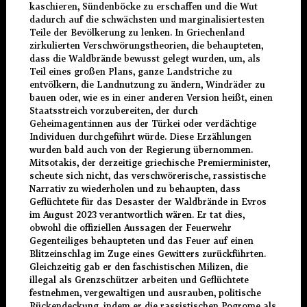
kaschieren, Sündenböcke zu erschaffen und die Wut
dadurch auf die schwächsten und marginalisiertesten
Teile der Bevölkerung zu lenken. In Griechenland
zirkulierten Verschwörungstheorien, die behaupteten,
dass die Waldbrände bewusst gelegt wurden, um, als
Teil eines großen Plans, ganze Landstriche zu
entvölkern, die Landnutzung zu ändern, Windräder zu
bauen oder, wie es in einer anderen Version heißt, einen
Staatsstreich vorzubereiten, der durch
Geheimagent:innen aus der Türkei oder verdächtige
Individuen durchgeführt würde. Diese Erzählungen
wurden bald auch von der Regierung übernommen.
Mitsotakis, der derzeitige griechische Premierminister,
scheute sich nicht, das verschwörerische, rassistische
Narrativ zu wiederholen und zu behaupten, dass
Geflüchtete für das Desaster der Waldbrände in Evros
im August 2023 verantwortlich wären. Er tat dies,
obwohl die offiziellen Aussagen der Feuerwehr
Gegenteiliges behaupteten und das Feuer auf einen
Blitzeinschlag im Zuge eines Gewitters zurückführten.
Gleichzeitig gab er den faschistischen Milizen, die
illegal als Grenzschützer arbeiten und Geflüchtete
festnehmen, vergewaltigen und ausrauben, politische
Rückendeckung, indem er die rassistischen Pogrome als