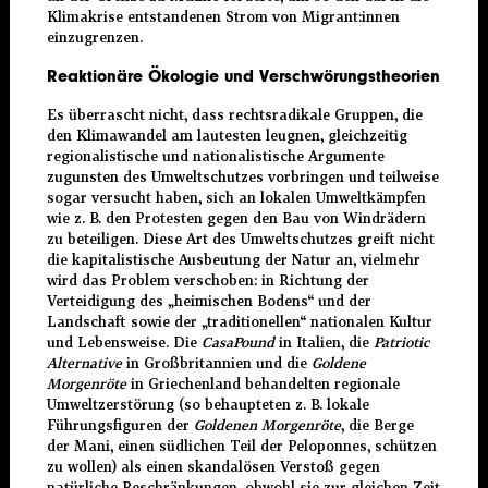
Klimakrise entstandenen Strom von Migrant:innen
einzugrenzen.
Reaktionäre Ökologie und Verschwörungstheorien
Es überrascht nicht, dass rechtsradikale Gruppen, die
den Klimawandel am lautesten leugnen, gleichzeitig
regionalistische und nationalistische Argumente
zugunsten des Umweltschutzes vorbringen und teilweise
sogar versucht haben, sich an lokalen Umweltkämpfen
wie z. B. den Protesten gegen den Bau von Windrädern
zu beteiligen. Diese Art des Umweltschutzes greift nicht
die kapitalistische Ausbeutung der Natur an, vielmehr
wird das Problem verschoben: in Richtung der
Verteidigung des „heimischen Bodens“ und der
Landschaft sowie der „traditionellen“ nationalen Kultur
und Lebensweise. Die
CasaPound
in Italien, die
Patriotic
Alternative
in Großbritannien und die
Goldene
Morgenröte
in Griechenland behandelten regionale
Umweltzerstörung (so behaupteten z. B. lokale
Führungsfiguren der
Goldenen Morgenröte
, die Berge
der Mani, einen südlichen Teil der Peloponnes, schützen
zu wollen) als einen skandalösen Verstoß gegen
natürliche Beschränkungen, obwohl sie zur gleichen Zeit