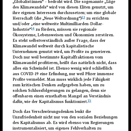
„Globalist:innen“ – bedroht wird. Die sogenannte „Lüge
des Klimawandels“ wird von diesen Eliten genutzt, um
ihre eigenen Interessen durchzusetzen; um eine globale
13
Herrschaft (die „Neue Weltordnung“)
zu errichten
und/oder „eine weltweite Multimilliarden-Dollar-
14
Industrie“
zu fördern, müssen sie regionale
Ökosysteme, Lebensweisen und Ökonomien zerstören.
Es steht selbstverständlich außer Frage, dass der
Klimawandel weltweit durch kapitalistische
Unternehmen genutzt wird, um Profite zu generieren.
Doch nur weil bestimmte Kapitalfraktionen vom
Klimawandel profitieren, heißt das natürlich nicht, dass
alles ein Schwindel ist. Ebenso wenig wird schließlich
aus COVID-19 eine Erfindung, nur weil Pfizer immense
Profite vermeldet. Man muss wirklich jede Fähigkeit
zum kritischen Denken aufgegeben haben, um zu
solchen Schlussfolgerungen zu gelangen, denn sie
offenbaren einen ernsthaften Mangel an Verständnis
15
dafür, wie der Kapitalismus funktioniert.
Doch das Verschwörungsdenken lenkt die
Unzufriedenheit nicht nur von den sozialen Beziehungen
des Kapitalismus ab. Es wird ebenso von Regierungen
instrumentalisiert, um eigenes Fehlverhalten zu