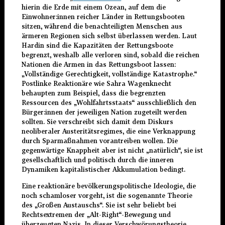
hierin die Erde mit einem Ozean, auf dem die
Einwohner:innen reicher Länder in Rettungsbooten
sitzen, während die benachteiligten Menschen aus
ärmeren Regionen sich selbst überlassen werden. Laut
Hardin sind die Kapazitäten der Rettungsboote
begrenzt, weshalb alle verloren sind, sobald die reichen
Nationen die Armen in das Rettungsboot lassen:
„Vollständige Gerechtigkeit, vollständige Katastrophe.“
Postlinke Reaktionäre wie Sahra Wagenknecht
behaupten zum Beispiel, dass die begrenzten
Ressourcen des „Wohlfahrtsstaats“ ausschließlich den
Bürger:innen der jeweiligen Nation zugeteilt werden
sollten. Sie verschreibt sich damit dem Diskurs
neoliberaler Austeritätsregimes, die eine Verknappung
durch Sparmaßnahmen vorantreiben wollen. Die
gegenwärtige Knappheit aber ist nicht „natürlich“, sie ist
gesellschaftlich und politisch durch die inneren
Dynamiken kapitalistischer Akkumulation bedingt.
Eine reaktionäre bevölkerungspolitische Ideologie, die
noch schamloser vorgeht, ist die sogenannte Theorie
des „Großen Austauschs“. Sie ist sehr beliebt bei
Rechtsextremen der „Alt-Right“-Bewegung und
überzeugten Nazis. In dieser Verschwörungstheorie