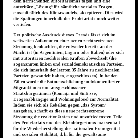
dem herrschenden Autoritarismus fügen und eine
autoritäre „Lösung“ für sämtliche sozialen Fragen,
einschließlich des Klimawandels, akzeptieren. Dies wird
die Spaltungen innerhalb des Proletariats noch weiter
vertiefen.
Der politische Ausdruck dieses Trends lässt sich im
weltweiten Aufkommen einer neuen rechtsextremen
Strömung beobachten, die entweder bereits an der
Macht ist (in Argentinien, Ungarn oder Italien) oder sich
mit autoritären neoliberalen Kräften abwechselt (die
sogenannten linken und sozialdemokratischen Parteien,
die sich innerhalb der letzten 35 Jahre zu neoliberalen
Parteien gewandelt haben, eingeschlossen). In beiden
Fällen wurde die Entmenschlichung undokumentierter
Migrant:innen und ausgeschlossener
Staatsbürger:innen (Rom:nja und Sinti:zze,
Drogenabhängige und Wohnungslose) zur Normalität.
Indem sie sich als Rebellen gegen „das System“
ausgeben, schafft es diese neue rechtsextreme
Strömung die reaktionärsten und unzufriedensten Teile
des Proletariats und des Kleinbürgertums massenhaft
für die Wiederherstellung der nationalen Homogenität
und sozialen Stabilität, d. h. für die gewaltsame