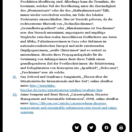
Produktion überflüssig sind. Allerdings kann die Trennlinie, die
bestimmt, welcher Teil der Bevölkerung unter die Zuständigkeit
des „Normenstaats“ oder die des „Maßnahmenstaats“ fällt,
immer wieder verschoben werden, um Teile des lokalen
Proletariats einzuschließen. Hier ist Vorsicht geboten, da die
rechtsextreme Rhetorik von „Technofaschismus“,
„Gesundheitsapartheid“ oder „Klimalarmismus ist Faschismus“
usw. den Versuch unternimmt, ungeeignete und ungültige
Vergleiche zwischen realen Ausschlüssen (Geflüchtete aus Asien
und Afrika, Palästinenser:innen in Gaza oder Jüd:innen im
nationalsozialistischen Europa) und nicht existierenden
(Impfgegner:innen, „weiße Christ:innen“ und so weiter) zu
unternehmen. Abseits ihres Propagandagehalts für die
Gewinnung von Anhänger:innen dient diese Taktik einem
grundlegenderen Ziel der Postfaschist:innen: die Relativierung
und Delegitimation von Konzepten wie „Apartheid“, „Holocaust“,
„Faschismus“ usw. als solche.
19.
Guy Debord und Gianfranco Sanguinetti, „Thesen über die
Situationistische Internationale und ihre Zeit“, online abrufbar
unter:
http://www.linke-
buecher.de/texte/situationisten/situhier/spaltung.htm
.
20.
Jaime Semprun und René Riesel, „Catastrophism, Disaster
Management and Sustainable Submission”, 2008, online abrufbar
unter:
https://libcom.org/article/catastrophism-disaster-
management-and-sustainable-submission-rene-riesel-and-jaime-
semprun
.