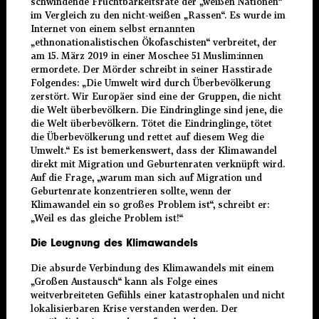
schwindende Fruchtbarkeitsrate der „weißen Nationen“
im Vergleich zu den nicht-weißen „Rassen“. Es wurde im
Internet von einem selbst ernannten
„ethnonationalistischen Ökofaschisten“ verbreitet, der
am 15. März 2019 in einer Moschee 51 Muslim:innen
ermordete. Der Mörder schreibt in seiner Hasstirade
Folgendes: „Die Umwelt wird durch Überbevölkerung
zerstört. Wir Europäer sind eine der Gruppen, die nicht
die Welt überbevölkern. Die Eindringlinge sind jene, die
die Welt überbevölkern. Tötet die Eindringlinge, tötet
die Überbevölkerung und rettet auf diesem Weg die
Umwelt.“ Es ist bemerkenswert, dass der Klimawandel
direkt mit Migration und Geburtenraten verknüpft wird.
Auf die Frage, „warum man sich auf Migration und
Geburtenrate konzentrieren sollte, wenn der
Klimawandel ein so großes Problem ist“, schreibt er:
„Weil es das gleiche Problem ist!“
Die Leugnung des Klimawandels
Die absurde Verbindung des Klimawandels mit einem
„Großen Austausch“ kann als Folge eines
weitverbreiteten Gefühls einer katastrophalen und nicht
lokalisierbaren Krise verstanden werden. Der