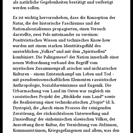
als natürliche Gegebenheiten bestätigt und verfestigt
werden sollen.
Es ist wichtig hervorzuheben, dass die Konzeption der
Natur, die der historische Faschismus und der
Nationalsozialismus propagierten, einen Versuch
darstellte, zwei Pole miteinander zu vereinen:
Positivistisches Wissen und technisches Know-how
wurden mit einem starken Identitätsgefühl des
unsterblichen „Volkes“ und mit dem „Spirituellen“
4
kombiniert. Die Palingenese
der Nation innerhalb einer
neuen Weltordnung verband den Begriff vom
mystischen Zusammenprall arischer und nichtarischer
Kulturen – einem Existenzkampf um Leben und Tod –
mit pseudowissenschaftlichen Elementen rassistischer
Anthropologie, Sozialdarwinismus und Eugenik. Die
Urbarmachung von Land im Osten war zugleich ein
rassistisches Projekt der „Rückkehr zum Land“ sowie
die Realisierung einer technokratischen „Utopie“ (d. h.
Dystopie), die „durch einen Prozess der reinigenden
Zerstörung, der rücksichtslosen Unterwerfung und
‚Umsiedlung‘ der einheimischen slawischen Völker, der
Ausrottung ihrer Kultur, der Vernichtung von Jüd:innen,
Kommunist:innen, Kriegsgefangenen und allem, was den