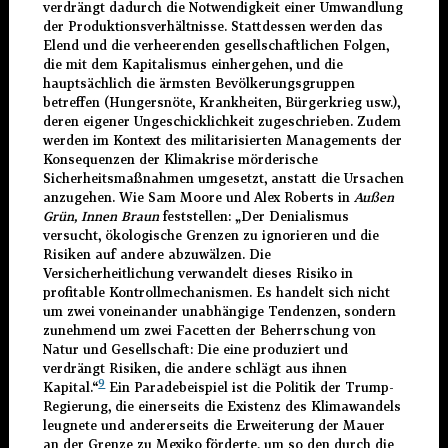
verdrängt dadurch die Notwendigkeit einer Umwandlung
der Produktionsverhältnisse. Stattdessen werden das
Elend und die verheerenden gesellschaftlichen Folgen,
die mit dem Kapitalismus einhergehen, und die
hauptsächlich die ärmsten Bevölkerungsgruppen
betreffen (Hungersnöte, Krankheiten, Bürgerkrieg usw.),
deren eigener Ungeschicklichkeit zugeschrieben. Zudem
werden im Kontext des militarisierten Managements der
Konsequenzen der Klimakrise mörderische
Sicherheitsmaßnahmen umgesetzt, anstatt die Ursachen
anzugehen. Wie Sam Moore und Alex Roberts in
Außen
Grün, Innen Braun
feststellen: „Der Denialismus
versucht, ökologische Grenzen zu ignorieren und die
Risiken auf andere abzuwälzen. Die
Versicherheitlichung verwandelt dieses Risiko in
profitable Kontrollmechanismen. Es handelt sich nicht
um zwei voneinander unabhängige Tendenzen, sondern
zunehmend um zwei Facetten der Beherrschung von
Natur und Gesellschaft: Die eine produziert und
verdrängt Risiken, die andere schlägt aus ihnen
9
Kapital.“
Ein Paradebeispiel ist die Politik der Trump-
Regierung, die einerseits die Existenz des Klimawandels
leugnete und andererseits die Erweiterung der Mauer
an der Grenze zu Mexiko förderte, um so den durch die