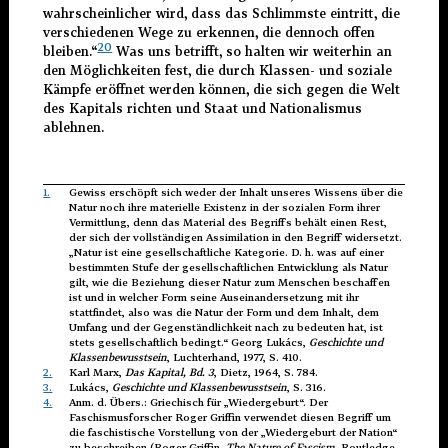
wahrscheinlicher wird, dass das Schlimmste eintritt, die
verschiedenen Wege zu erkennen, die dennoch offen
20
bleiben.“
Was uns betrifft, so halten wir weiterhin an
den Möglichkeiten fest, die durch Klassen- und soziale
Kämpfe eröffnet werden können, die sich gegen die Welt
des Kapitals richten und Staat und Nationalismus
ablehnen.
1.
Gewiss erschöpft sich weder der Inhalt unseres Wissens über die
Natur noch ihre materielle Existenz in der sozialen Form ihrer
Vermittlung, denn das Material des Begriffs behält einen Rest,
der sich der vollständigen Assimilation in den Begriff widersetzt.
„Natur ist eine gesellschaftliche Kategorie. D. h. was auf einer
bestimmten Stufe der gesellschaftlichen Entwicklung als Natur
gilt, wie die Beziehung dieser Natur zum Menschen beschaffen
ist und in welcher Form seine Auseinandersetzung mit ihr
stattfindet, also was die Natur der Form und dem Inhalt, dem
Umfang und der Gegenständlichkeit nach zu bedeuten hat, ist
stets gesellschaftlich bedingt.“ Georg Lukács,
Geschichte und
Klassenbewusstsein
, Luchterhand, 1977, S. 410.
2.
Karl Marx,
Das Kapital, Bd. 3
, Dietz, 1964, S. 784.
3.
Lukács,
Geschichte und Klassenbewusstsein
, S. 316.
4.
Anm. d. Übers.: Griechisch für „Wiedergeburt“. Der
Faschismusforscher Roger Griffin verwendet diesen Begriff um
die faschistische Vorstellung von der „Wiedergeburt der Nation“
zu beschreiben (Roger Griffin,
The Nature of Fascism
, Routledge,