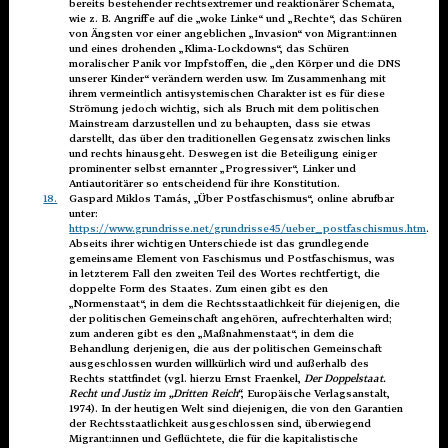
bereits bestehender rechtsextremer und reaktionärer Schemata,
wie z. B. Angriffe auf die „woke Linke“ und „Rechte“, das Schüren
von Ängsten vor einer angeblichen „Invasion“ von Migrant:innen
und eines drohenden „Klima-Lockdowns“, das Schüren
moralischer Panik vor Impfstoffen, die „den Körper und die DNS
unserer Kinder“ verändern werden usw. Im Zusammenhang mit
ihrem vermeintlich antisystemischen Charakter ist es für diese
Strömung jedoch wichtig, sich als Bruch mit dem politischen
Mainstream darzustellen und zu behaupten, dass sie etwas
darstellt, das über den traditionellen Gegensatz zwischen links
und rechts hinausgeht. Deswegen ist die Beteiligung einiger
prominenter selbst ernannter „Progressiver“, Linker und
Antiautoritärer so entscheidend für ihre Konstitution.
18.
Gaspard Miklos Tamás, „Über Postfaschismus“, online abrufbar
unter:
https://www.grundrisse.net/grundrisse45/ueber_postfaschismus.htm
.
Abseits ihrer wichtigen Unterschiede ist das grundlegende
gemeinsame Element von Faschismus und Postfaschismus, was
in letzterem Fall den zweiten Teil des Wortes rechtfertigt, die
doppelte Form des Staates. Zum einen gibt es den
„Normenstaat“, in dem die Rechtsstaatlichkeit für diejenigen, die
der politischen Gemeinschaft angehören, aufrechterhalten wird;
zum anderen gibt es den „Maßnahmenstaat“, in dem die
Behandlung derjenigen, die aus der politischen Gemeinschaft
ausgeschlossen wurden willkürlich wird und außerhalb des
Rechts stattfindet (vgl. hierzu Ernst Fraenkel,
Der Doppelstaat.
Recht und Justiz im „Dritten Reich“
, Europäische Verlagsanstalt,
1974). In der heutigen Welt sind diejenigen, die von den Garantien
der Rechtsstaatlichkeit ausgeschlossen sind, überwiegend
Migrant:innen und Geflüchtete, die für die kapitalistische