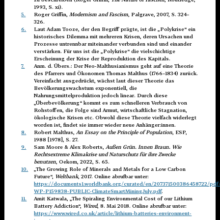
1993, S. xi).
5.
Roger Griffin,
Modernism and Fascism
, Palgrave, 2007, S. 324–
326.
6.
Laut Adam Tooze, der den Begriff prägte, ist die „Polykrise“ ein
historisches Dilemma mit mehreren Krisen, deren Ursachen und
Prozesse untrennbar miteinander verbunden sind und einander
verstärken. Für uns ist die „Polykrise“ die vielschichtige
Erscheinung der Krise der Reproduktion des Kapitals.
7.
Anm. d. Übers.: Der Neo-Malthusianismus geht auf eine Theorie
des Pfarrers und Ökonomen Thomas Malthus (1766–1834) zurück.
Vereinfacht ausgedrückt, wächst laut dieser Theorie das
Bevölkerungswachstum exponentiell, die
Nahrungsmittelproduktion jedoch linear. Durch diese
„Überbevölkerung“ kommt es zum schnelleren Verbrauch von
Rohstoffen, die Folge sind Armut, wirtschaftliche Stagnation,
ökologische Krisen etc. Obwohl diese Theorie vielfach widerlegt
worden ist, findet sie immer wieder neue Anhänger:innen.
8.
Robert Malthus,
An Essay on the Principle of Population
, ESP,
1988 [1978], S. 27.
9.
Sam Moore & Alex Roberts,
Außen Grün. Innen Braun. Wie
Rechtsextreme Klimakrise und Naturschutz für ihre Zwecke
benutzen
, Oekom, 2022, S. 65.
10.
„The Growing Role of Minerals and Metals for a Low Carbon
Future“,
Weltbank
, 2017. Online abrufbar unter:
https://documents1.worldbank.org/curated/en/207371500386458722/pdf/
WP-P159838-PUBLIC-ClimateSmartMiningJuly.pdf
.
11.
Amit Katwala, „The Spiraling Environmental Cost of our Lithium
Battery Addiction“,
Wired
, 8. Mai 2018. Online abrufbar unter:
https://www.wired.co.uk/article/lithium-batteries-environment-