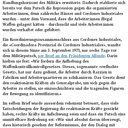
Handlungshorizont des Militärs erweiterte. Dadurch etablierte sich
bereits vor dem Putsch die Repression gegen die organisierten
Arbeiter:innen, denn zahlreiche Häuser und Cordones Industriales
wurden – unter dem Vorwand, dass die Arbeiter:innen illegal
Waffen gelagert hätten – durchsucht und viele Arbeiter:innen
wurden verhaftet oder gefoltert.
Ein Koordinierungszusammenschluss aus Cordones Industriales,
die «Coordinadora Provincial de Cordones Industriales», wandte
sich in diesem Sinne am 5. September 1973, nur sechs Tage vor
dem Militärputsch,
per Brief an den Präsidenten Allende
. Darin
hielten sie fest: «Wir fordern die Aufhebung des
Waffenkontrollkontrollgesetzes. Dieses, sogenannte ‹verfluchte
Gesetz›, hat nur dazu gedient, die Arbeiter durch Razzien in
Fabriken und Arbeiterquartieren zu schikanieren. Das Gesetz dient
den reaktionären Kräften als Generalprobe, um sich gegen die
Arbeiter zu stellen, sie einzuschüchtern und die tragenden Figuren
der Bewegung zu identifizieren.»
Im selben Brief wurde ausserdem vehement beteuert, dass viele
Entscheidungen der Regierung die reaktionären Kräfte gestärkt
haben, rechte Kräfte im Aufschwung seien und dass ein Putsch eine
unmittelbare Bedrohung sei: «Wir sind absolut davon überzeugt,
dass historisch gesehen der Reformismus, der den Dialog mit