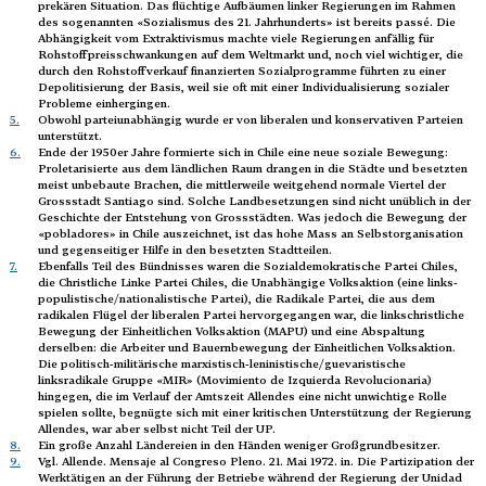
prekären Situation. Das flüchtige Aufbäumen linker Regierungen im Rahmen
des sogenannten «Sozialismus des 21. Jahrhunderts» ist bereits passé. Die
Abhängigkeit vom Extraktivismus machte viele Regierungen anfällig für
Rohstoffpreisschwankungen auf dem Weltmarkt und, noch viel wichtiger, die
durch den Rohstoffverkauf finanzierten Sozialprogramme führten zu einer
Depolitisierung der Basis, weil sie oft mit einer Individualisierung sozialer
Probleme einhergingen.
5.
Obwohl parteiunabhängig wurde er von liberalen und konservativen Parteien
unterstützt.
6.
Ende der 1950er Jahre formierte sich in Chile eine neue soziale Bewegung:
Proletarisierte aus dem ländlichen Raum drangen in die Städte und besetzten
meist unbebaute Brachen, die mittlerweile weitgehend normale Viertel der
Grossstadt Santiago sind. Solche Landbesetzungen sind nicht unüblich in der
Geschichte der Entstehung von Grossstädten. Was jedoch die Bewegung der
«pobladores» in Chile auszeichnet, ist das hohe Mass an Selbstorganisation
und gegenseitiger Hilfe in den besetzten Stadtteilen.
7.
Ebenfalls Teil des Bündnisses waren die Sozialdemokratische Partei Chiles,
die Christliche Linke Partei Chiles, die Unabhängige Volksaktion (eine links-
populistische/nationalistische Partei), die Radikale Partei, die aus dem
radikalen Flügel der liberalen Partei hervorgegangen war, die linkschristliche
Bewegung der Einheitlichen Volksaktion (MAPU) und eine Abspaltung
derselben: die Arbeiter und Bauernbewegung der Einheitlichen Volksaktion.
Die politisch-militärische marxistisch-leninistische/guevaristische
linksradikale Gruppe «MIR» (Movimiento de Izquierda Revolucionaria)
hingegen, die im Verlauf der Amtszeit Allendes eine nicht unwichtige Rolle
spielen sollte, begnügte sich mit einer kritischen Unterstützung der Regierung
Allendes, war aber selbst nicht Teil der UP.
8.
Ein große Anzahl Ländereien in den Händen weniger Großgrundbesitzer.
9.
Vgl. Allende. Mensaje al Congreso Pleno. 21. Mai 1972. in. Die Partizipation der
Werktätigen an der Führung der Betriebe während der Regierung der Unidad