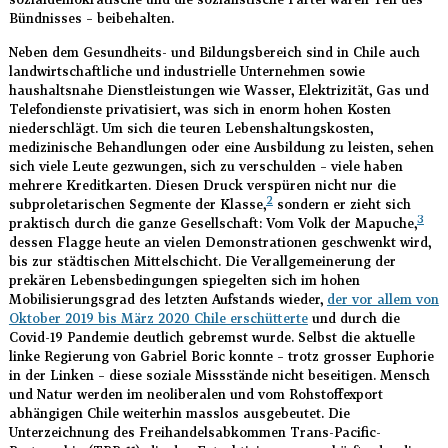
Bündnisses – beibehalten.
Neben dem Gesundheits- und Bildungsbereich sind in Chile auch
landwirtschaftliche und industrielle Unternehmen sowie
haushaltsnahe Dienstleistungen wie Wasser, Elektrizität, Gas und
Telefondienste privatisiert, was sich in enorm hohen Kosten
niederschlägt. Um sich die teuren Lebenshaltungskosten,
medizinische Behandlungen oder eine Ausbildung zu leisten, sehen
sich viele Leute gezwungen, sich zu verschulden – viele haben
mehrere Kreditkarten. Diesen Druck verspüren nicht nur die
2
subproletarischen Segmente der Klasse,
sondern er zieht sich
3
praktisch durch die ganze Gesellschaft: Vom Volk der Mapuche,
dessen Flagge heute an vielen Demonstrationen geschwenkt wird,
bis zur städtischen Mittelschicht. Die Verallgemeinerung der
prekären Lebensbedingungen spiegelten sich im hohen
Mobilisierungsgrad des letzten Aufstands wieder,
der vor allem von
Oktober 2019 bis März 2020 Chile erschütterte
und durch die
Covid-19 Pandemie deutlich gebremst wurde. Selbst die aktuelle
linke Regierung von Gabriel Boric konnte – trotz grosser Euphorie
in der Linken – diese soziale Missstände nicht beseitigen. Mensch
und Natur werden im neoliberalen und vom Rohstoffexport
abhängigen Chile weiterhin masslos ausgebeutet. Die
Unterzeichnung des Freihandelsabkommen Trans-Pacific-