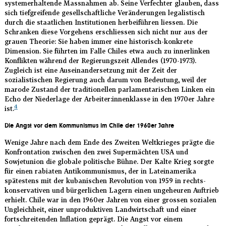
systemerhaltende Massnahmen ab. Seine Verfechter glauben, dass
sich tiefgreifende gesellschaftliche Veränderungen legalistisch
durch die staatlichen Institutionen herbeiführen liessen. Die
Schranken diese Vorgehens erschliessen sich nicht nur aus der
grauen Theorie: Sie haben immer eine historisch-konkrete
Dimension. Sie führten im Falle Chiles etwa auch zu innerlinken
Konflikten während der Regierungszeit Allendes (1970-1973).
Zugleich ist eine Auseinandersetzung mit der Zeit der
sozialistischen Regierung auch darum von Bedeutung, weil der
marode Zustand der traditionellen parlamentarischen Linken ein
Echo der Niederlage der Arbeiter:innenklasse in den 1970er Jahre
4
ist.
Die Angst vor dem Kommunismus im Chile der 1960er Jahre
Wenige Jahre nach dem Ende des Zweiten Weltkrieges prägte die
Konfrontation zwischen den zwei Supermächten USA und
Sowjetunion die globale politische Bühne. Der Kalte Krieg sorgte
für einen rabiaten Antikommunismus, der in Lateinamerika
spätestens mit der kubanischen Revolution von 1959 in rechts-
konservativen und bürgerlichen Lagern einen ungeheuren Auftrieb
erhielt. Chile war in den 1960er Jahren von einer grossen sozialen
Ungleichheit, einer unproduktiven Landwirtschaft und einer
fortschreitenden Inflation geprägt. Die Angst vor einem