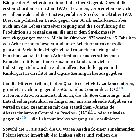
Kämpfe der Arbeiter:innen innerhalb einer Gegend. Obwohl die
ersten «Cordones» im Juni 1972 entstanden, verbreiteten sie sich
vor allem während des Lastwagenfahrer-Streiks im Oktober 1972.
Dies, um politischen Druck gegen den Streik aufzubauen, aber
auch um die Lebensmittelversorgung und die Fortführung der
Produktion zu organisieren, die unter dem Streik massiv
zurückgegangen waren. Allein im Oktober 1972 wurden 65 Fabriken
von Arbeiter:innen besetzt und unter Arbeiter:innenkontrolle
gebracht. Viele Industriegürtel hatten auch eine einigende
Funktion, zumal in ihnen Arbeiter:innen aus verschiedenen
Branchen mit Bäuer:innen zusammenfanden. In vielen
Industriegürteln wurden zudem offene Kinderkrippen und
Kindergärten errichtet und eigene Zeitungen herausgegeben.
Um die Güterverteilung in den Quartieren effektiv zu koordinieren,
18
gründeten sich hingegen die «Comandos Comunales» (CC),
autonome Arbeiter:innenstrukturen, die als Koordinierungs- und
Entscheidungsstrukturen fungierten, um anstehende Aufgaben zu
verteilen und, zusammen mit den staatlichen «Juntas de
19
Abastecimiento y Control de Precios» (JAP)
– oder teilweise
20
gegen sie
–, die Lebensmittelversorgung zu koordinieren.
Sowohl die CI als auch die CC waren Ausdruck einer zunehmenden
Polarisierung innerhalb der Linken selbst und stellten die