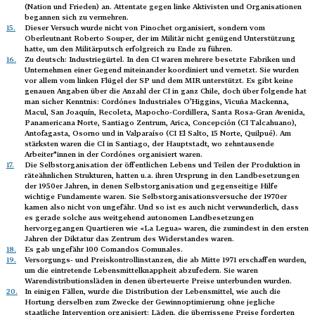
(Nation und Frieden) an. Attentate gegen linke Aktivisten und Organisationen
begannen sich zu vermehren.
15.
Dieser Versuch wurde nicht von Pinochet organisiert, sondern vom
Oberleutnant Roberto Souper, der im Militär nicht genügend Unterstützung
hatte, um den Militärputsch erfolgreich zu Ende zu führen.
16.
Zu deutsch: Industriegürtel. In den CI waren mehrere besetzte Fabriken und
Unternehmen einer Gegend miteinander koordiniert und vernetzt. Sie wurden
vor allem vom linken Flügel der SP und dem MIR unterstützt. Es gibt keine
genauen Angaben über die Anzahl der CI in ganz Chile, doch über folgende hat
man sicher Kenntnis: Cordónes Industriales O’Higgins, Vicuña Mackenna,
Macul, San Joaquín, Recoleta, Mapocho-Cordillera, Santa Rosa-Gran Avenida,
Panamericana Norte, Santiago Zentrum, Arica, Concepción (CI Talcahuano),
Antofagasta, Osorno und in Valparaíso (CI El Salto, 15 Norte, Quilpué). Am
stärksten waren die CI in Santiago, der Hauptstadt, wo zehntausende
Arbeiter*innen in der Cordónes organisiert waren.
17.
Die Selbstorganisation der öffentlichen Lebens und Teilen der Produktion in
räteähnlichen Strukturen, hatten u.a. ihren Ursprung in den Landbesetzungen
der 1950er Jahren, in denen Selbstorganisation und gegenseitige Hilfe
wichtige Fundamente waren. Sie Selbstorganisationsversuche der 1970er
kamen also nicht von ungefähr. Und so ist es auch nicht verwunderlich, dass
es gerade solche aus weitgehend autonomen Landbesetzungen
hervorgegangen Quartieren wie «La Legua» waren, die zumindest in den ersten
Jahren der Diktatur das Zentrum des Widerstandes waren.
18.
Es gab ungefähr 100 Comandos Comunales.
19.
Versorgungs- und Preiskontrollinstanzen, die ab Mitte 1971 erschaffen wurden,
um die eintretende Lebensmittelknappheit abzufedern. Sie waren
Warendistributionsläden in denen überteuerte Preise unterbunden wurden.
20.
In einigen Fällen, wurde die Distribution der Lebensmittel, wie auch die
Hortung derselben zum Zwecke der Gewinnoptimierung ohne jegliche
staatliche Intervention organisiert: Läden, die überrissene Preise forderten