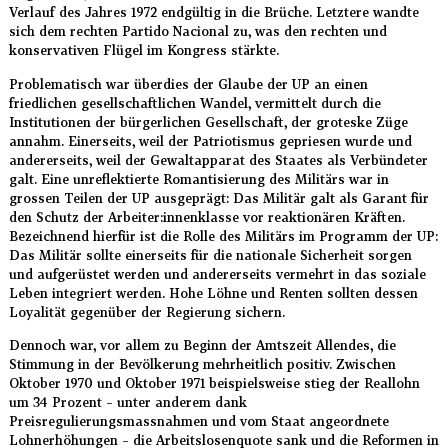
Verlauf des Jahres 1972 endgültig in die Brüche. Letztere wandte
sich dem rechten Partido Nacional zu, was den rechten und
konservativen Flügel im Kongress stärkte.
Problematisch war überdies der Glaube der UP an einen
friedlichen gesellschaftlichen Wandel, vermittelt durch die
Institutionen der bürgerlichen Gesellschaft, der groteske Züge
annahm. Einerseits, weil der Patriotismus gepriesen wurde und
andererseits, weil der Gewaltapparat des Staates als Verbündeter
galt. Eine unreflektierte Romantisierung des Militärs war in
grossen Teilen der UP ausgeprägt: Das Militär galt als Garant für
den Schutz der Arbeiter:innenklasse vor reaktionären Kräften.
Bezeichnend hierfür ist die Rolle des Militärs im Programm der UP:
Das Militär sollte einerseits für die nationale Sicherheit sorgen
und aufgerüstet werden und andererseits vermehrt in das soziale
Leben integriert werden. Hohe Löhne und Renten sollten dessen
Loyalität gegenüber der Regierung sichern.
Dennoch war, vor allem zu Beginn der Amtszeit Allendes, die
Stimmung in der Bevölkerung mehrheitlich positiv. Zwischen
Oktober 1970 und Oktober 1971 beispielsweise stieg der Reallohn
um 34 Prozent – unter anderem dank
Preisregulierungsmassnahmen und vom Staat angeordnete
Lohnerhöhungen – die Arbeitslosenquote sank und die Reformen in