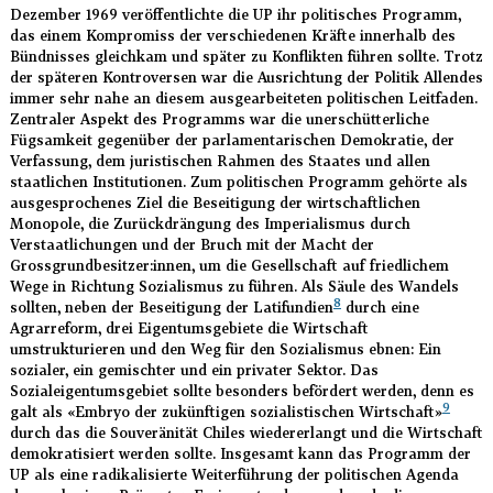
Dezember 1969 veröffentlichte die UP ihr politisches Programm,
das einem Kompromiss der verschiedenen Kräfte innerhalb des
Bündnisses gleichkam und später zu Konflikten führen sollte. Trotz
der späteren Kontroversen war die Ausrichtung der Politik Allendes
immer sehr nahe an diesem ausgearbeiteten politischen Leitfaden.
Zentraler Aspekt des Programms war die unerschütterliche
Fügsamkeit gegenüber der parlamentarischen Demokratie, der
Verfassung, dem juristischen Rahmen des Staates und allen
staatlichen Institutionen. Zum politischen Programm gehörte als
ausgesprochenes Ziel die Beseitigung der wirtschaftlichen
Monopole, die Zurückdrängung des Imperialismus durch
Verstaatlichungen und der Bruch mit der Macht der
Grossgrundbesitzer:innen, um die Gesellschaft auf friedlichem
Wege in Richtung Sozialismus zu führen. Als Säule des Wandels
8
sollten, neben der Beseitigung der Latifundien
durch eine
Agrarreform, drei Eigentumsgebiete die Wirtschaft
umstrukturieren und den Weg für den Sozialismus ebnen: Ein
sozialer, ein gemischter und ein privater Sektor. Das
Sozialeigentumsgebiet sollte besonders befördert werden, denn es
9
galt als «Embryo der zukünftigen sozialistischen Wirtschaft»
durch das die Souveränität Chiles wiedererlangt und die Wirtschaft
demokratisiert werden sollte. Insgesamt kann das Programm der
UP als eine radikalisierte Weiterführung der politischen Agenda