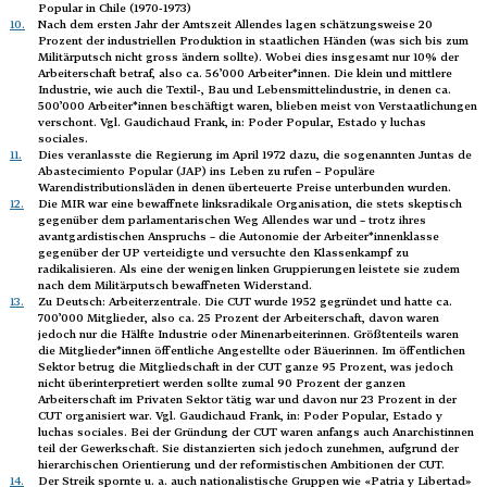
Popular in Chile (1970-1973)
10.
Nach dem ersten Jahr der Amtszeit Allendes lagen schätzungsweise 20
Prozent der industriellen Produktion in staatlichen Händen (was sich bis zum
Militärputsch nicht gross ändern sollte). Wobei dies insgesamt nur 10% der
Arbeiterschaft betraf, also ca. 56’000 Arbeiter*innen. Die klein und mittlere
Industrie, wie auch die Textil-, Bau und Lebensmittelindustrie, in denen ca.
500’000 Arbeiter*innen beschäftigt waren, blieben meist von Verstaatlichungen
verschont. Vgl. Gaudichaud Frank, in: Poder Popular, Estado y luchas
sociales.
11.
Dies veranlasste die Regierung im April 1972 dazu, die sogenannten Juntas de
Abastecimiento Popular (JAP) ins Leben zu rufen – Populäre
Warendistributionsläden in denen überteuerte Preise unterbunden wurden.
12.
Die MIR war eine bewaffnete linksradikale Organisation, die stets skeptisch
gegenüber dem parlamentarischen Weg Allendes war und – trotz ihres
avantgardistischen Anspruchs – die Autonomie der Arbeiter*innenklasse
gegenüber der UP verteidigte und versuchte den Klassenkampf zu
radikalisieren. Als eine der wenigen linken Gruppierungen leistete sie zudem
nach dem Militärputsch bewaffneten Widerstand.
13.
Zu Deutsch: Arbeiterzentrale. Die CUT wurde 1952 gegründet und hatte ca.
700’000 Mitglieder, also ca. 25 Prozent der Arbeiterschaft, davon waren
jedoch nur die Hälfte Industrie oder Minenarbeiterinnen. Größtenteils waren
die Mitglieder*innen öffentliche Angestellte oder Bäuerinnen. Im öffentlichen
Sektor betrug die Mitgliedschaft in der CUT ganze 95 Prozent, was jedoch
nicht überinterpretiert werden sollte zumal 90 Prozent der ganzen
Arbeiterschaft im Privaten Sektor tätig war und davon nur 23 Prozent in der
CUT organisiert war. Vgl. Gaudichaud Frank, in: Poder Popular, Estado y
luchas sociales. Bei der Gründung der CUT waren anfangs auch Anarchistinnen
teil der Gewerkschaft. Sie distanzierten sich jedoch zunehmen, aufgrund der
hierarchischen Orientierung und der reformistischen Ambitionen der CUT.
14.
Der Streik spornte u. a. auch nationalistische Gruppen wie «Patria y Libertad»