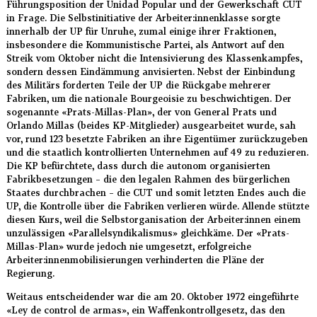
Führungsposition der Unidad Popular und der Gewerkschaft CUT
in Frage. Die Selbstinitiative der Arbeiter:innenklasse sorgte
innerhalb der UP für Unruhe, zumal einige ihrer Fraktionen,
insbesondere die Kommunistische Partei, als Antwort auf den
Streik vom Oktober nicht die Intensivierung des Klassenkampfes,
sondern dessen Eindämmung anvisierten. Nebst der Einbindung
des Militärs forderten Teile der UP die Rückgabe mehrerer
Fabriken, um die nationale Bourgeoisie zu beschwichtigen. Der
sogenannte «Prats-Millas-Plan», der von General Prats und
Orlando Millas (beides KP-Mitglieder) ausgearbeitet wurde, sah
vor, rund 123 besetzte Fabriken an ihre Eigentümer zurückzugeben
und die staatlich kontrollierten Unternehmen auf 49 zu reduzieren.
Die KP befürchtete, dass durch die autonom organisierten
Fabrikbesetzungen – die den legalen Rahmen des bürgerlichen
Staates durchbrachen – die CUT und somit letzten Endes auch die
UP, die Kontrolle über die Fabriken verlieren würde. Allende stützte
diesen Kurs, weil die Selbstorganisation der Arbeiter:innen einem
unzulässigen «Parallelsyndikalismus» gleichkäme. Der «Prats-
Millas-Plan» wurde jedoch nie umgesetzt, erfolgreiche
Arbeiter:innenmobilisierungen verhinderten die Pläne der
Regierung.
Weitaus entscheidender war die am 20. Oktober 1972 eingeführte
«Ley de control de armas», ein Waffenkontrollgesetz, das den