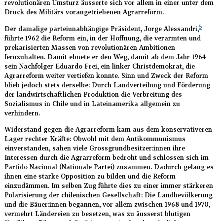
revolutionären Umsturz äusserte sich vor allem in einer unter dem
Druck des Militärs vorangetriebenen Agrarreform.
5
Der damalige parteiunabhängige Präsident, Jorge Alessandri,
führte 1962 die Reform ein, in der Hoffnung, die verarmten und
prekarisierten Massen von revolutionären Ambitionen
fernzuhalten. Damit ebnete er den Weg, damit ab dem Jahr 1964
sein Nachfolger Eduardo Frei, ein linker Christdemokrat, die
Agrarreform weiter vertiefen konnte. Sinn und Zweck der Reform
blieb jedoch stets derselbe: Durch Landverteilung und Förderung
der landwirtschaftlichen Produktion die Verbreitung des
Sozialismus in Chile und in Lateinamerika allgemein zu
verhindern.
Widerstand gegen die Agrarreform kam aus dem konservativeren
Lager rechter Kräfte: Obwohl mit dem Antikommunismus
einverstanden, sahen viele Grossgrundbesitzer:innen ihre
Interessen durch die Agrarreform bedroht und schlossen sich im
Partido Nacional (Nationale Partei) zusammen. Dadurch gelang es
ihnen eine starke Opposition zu bilden und die Reform
einzudämmen. Im selben Zug führte dies zu einer immer stärkeren
Polarisierung der chilenischen Gesellschaft: Die Landbevölkerung
und die Bäuer:innen begannen, vor allem zwischen 1968 und 1970,
vermehrt Ländereien zu besetzen, was zu äusserst blutigen