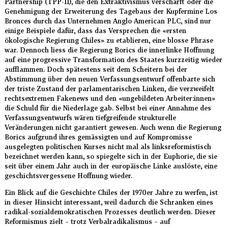
Partnership (TPP-11), die den Extraktivismus verschärft oder die
Genehmigung der Erweiterung des Tagebaus der Kupfermine Los
Bronces durch das Unternehmen Anglo American PLC, sind nur
einige Beispiele dafür, dass das Versprechen die «ersten
ökologische Regierung Chiles» zu etablieren, eine blosse Phrase
war. Dennoch liess die Regierung Borics die innerlinke Hoffnung
auf eine progressive Transformation des Staates kurzzeitig wieder
aufflammen. Doch spätestens seit dem Scheitern bei der
Abstimmung über den neuen Verfassungsentwurf offenbarte sich
der triste Zustand der parlamentarischen Linken, die verzweifelt
rechtsextremen Fakenews und den «ungebildeten Arbeiter:innen»
die Schuld für die Niederlage gab. Selbst bei einer Annahme des
Verfassungsentwurfs wären tiefgreifende strukturelle
Veränderungen nicht garantiert gewesen. Auch wenn die Regierung
Borics aufgrund ihres gemässigten und auf Kompromisse
ausgelegten politischen Kurses nicht mal als linksreformistisch
bezeichnet werden kann, so spiegelte sich in der Euphorie, die sie
seit über einem Jahr auch in der europäische Linke auslöste, eine
geschichtsvergessene Hoffnung wieder.
Ein Blick auf die Geschichte Chiles der 1970er Jahre zu werfen, ist
in dieser Hinsicht interessant, weil dadurch die Schranken eines
radikal-sozialdemokratischen Prozesses deutlich werden. Dieser
Reformismus zielt – trotz Verbalradikalismus – auf