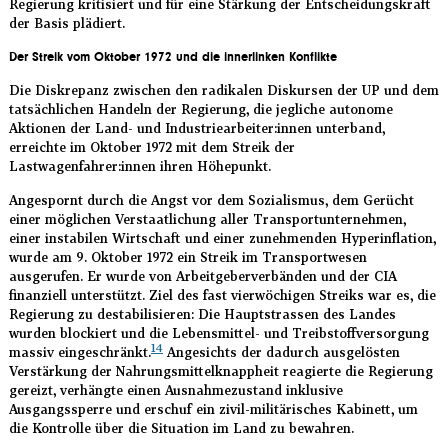
Regierung kritisiert und für eine Stärkung der Entscheidungskraft
der Basis plädiert.
Der Streik vom Oktober 1972 und die innerlinken Konflikte
Die Diskrepanz zwischen den radikalen Diskursen der UP und dem
tatsächlichen Handeln der Regierung, die jegliche autonome
Aktionen der Land- und Industriearbeiter:innen unterband,
erreichte im Oktober 1972 mit dem Streik der
Lastwagenfahrer:innen ihren Höhepunkt.
Angespornt durch die Angst vor dem Sozialismus, dem Gerücht
einer möglichen Verstaatlichung aller Transportunternehmen,
einer instabilen Wirtschaft und einer zunehmenden Hyperinflation,
wurde am 9. Oktober 1972 ein Streik im Transportwesen
ausgerufen. Er wurde von Arbeitgeberverbänden und der CIA
finanziell unterstützt. Ziel des fast vierwöchigen Streiks war es, die
Regierung zu destabilisieren: Die Hauptstrassen des Landes
wurden blockiert und die Lebensmittel- und Treibstoffversorgung
14
massiv eingeschränkt.
Angesichts der dadurch ausgelösten
Verstärkung der Nahrungsmittelknappheit reagierte die Regierung
gereizt, verhängte einen Ausnahmezustand inklusive
Ausgangssperre und erschuf ein zivil-militärisches Kabinett, um
die Kontrolle über die Situation im Land zu bewahren.