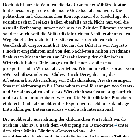
Doch nicht nur die Wunden, die das Grauen der Militärdiktatur
hinterliess, prägen die chilenische Gesellschaft bis heute. Die
politischen und ökonomischen Konsequenzen der Niederlage des
sozialistischen Projekts hallen ebenfalls nach. Nicht nur, weil die
aktuelle Verfassung immer noch aus der Zeit der Diktatur stammt,
sondern auch, weil die Militärdiktatur einem Neoliberalismus den
Weg ebnete, der sich tief ins Rückenmark der chilenischen
Gesellschaft eingebrannt hat. Die mit der Diktatur von Augusto
Pinochet eingeführten und von den Nachbetern Milton Friedmans
flankierten Massnahmen zur Liberalisierung der chilenischen
Wirtschaft haben Chile lange den Ruf einer stabilen und
prosperierenden Wirtschaft verliehen. Friedman selbst sprach vom
«Wirtschaftswunder von Chile». Durch Deregulierung des
Arbeitsmarkts, Abschaffung von Zollschranken, Privatisierungen,
Steuererleichterungen für Unternehmen und Kürzungen von Staats-
und Sozialausgaben sollte das Wirtschaftswachstum angekurbelt
und das Land modernisiert werden. Die Militärdiktatur Pinochets
etablierte Chile als neoliberales Experimentierfeld für zukünftige
Entwicklungen Lateinamerikas – und auch international.
Die neoliberale Ausrichtung der chilenischen Wirtschaft wurde
1
auch im Jahr 1990 nach dem «Übergang zur Demokratie»
unter
dem Mitte-Minks-Bündnis «Concertación» – die
sozialdemokratische und die sozialistische Partei waren Teil des