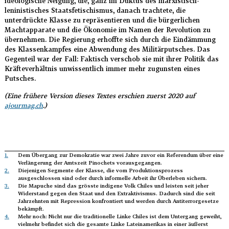
ideologische Neigung, die, ganz im Duktus des marxistisch-
leninistisches Staatsfetischismus, danach trachtete, die
unterdrückte Klasse zu repräsentieren und die bürgerlichen
Machtapparate und die Ökonomie im Namen der Revolution zu
übernehmen. Die Regierung erhoffte sich durch die Eindämmung
des Klassenkampfes eine Abwendung des Militärputsches. Das
Gegenteil war der Fall: Faktisch verschob sie mit ihrer Politik das
Kräfteverhältnis unwissentlich immer mehr zugunsten eines
Putsches.
(Eine frühere Version dieses Textes erschien zuerst 2020 auf
ajourmag.ch
.)
1.
Dem Übergang zur Demokratie war zwei Jahre zuvor ein Referendum über eine
Verlängerung der Amtszeit Pinochets vorausgegangen.
2.
Diejenigen Segmente der Klasse, die vom Produktionsprozess
ausgeschlossen sind oder durch informelle Arbeit ihr Überleben sichern.
3.
Die Mapuche sind das grösste indigene Volk Chiles und leisten seit jeher
Widerstand gegen den Staat und den Extraktivismus. Dadurch sind die seit
Jahrzehnten mit Repression konfrontiert und werden durch Antiterrorgesetze
bekämpft.
4.
Mehr noch: Nicht nur die traditionelle Linke Chiles ist dem Untergang geweiht,
vielmehr befindet sich die gesamte Linke Lateinamerikas in einer äußerst