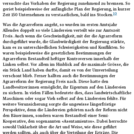
versuchte das Vorhaben der Regierung zunehmend zu bremsen. So
geriet beispielsweise der anfängliche Plan der Regierung, in kurzer
10
Zeit 150 Unternehmen zu verstaatlichen, bald ins Stocken.
Was die Agrarreform angeht, so wurden im ersten Amtsjahr
Allendes doppelt so viele Ländereien verteilt wie zur Amtszeit
Freis. Auch wenn die Geschwindigkeit, mit der die Agrarreform
durchgeführt wurde, die Glaubwürdigkeit der Regierung stärkte,
kam es zu unterschiedlichen Schwierigkeiten und Konflikten. So
waren beispielsweise die gesetzlichen Bestimmungen der
Agrarreform Bestandteil heftiger Kontroversen innerhalb der
Linken selbst. Vor allem im Hinblick auf die maximale Grösse, die
ein Stück Land haben durfte, damit es von der Umverteilung
verschont blieb. Ferner hallten auch die Bestimmungen der
Agrarreform der Regierung Freis nach. Diese hatte den
Landbesitzer:innen ermöglicht, ihr Eigentum auf den Ländereien
zu sichern. In vielen Fällen bedeutete dies, dass landwirtschaftliche
Maschinen oder sogar Vieh selbst auf den Ländereien fehlte. Für
weitere Verunsicherung sorgte die ungewisse längerfristige
Perspektive, denn die Ländereien gehörten nach der Reform nicht
den Bäuer:innen, sondern waren Bestandteil einer Semi-
Kooperative, den sogenannten «Asentamientos». Dabei herrschte
sowohl Unklarheit über die Art und Weise, wie diese geführt
werden sollten, als auch über die Verteilung der Erträge. Die