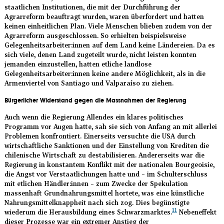
staatlichen Institutionen, die mit der Durchführung der
Agrarreform beauftragt wurden, waren überfordert und hatten
keinen einheitlichen Plan. Viele Menschen blieben zudem von der
Agrarreform ausgeschlossen. So erhielten beispielsweise
Gelegenheitsarbeiter:innen auf dem Land keine Ländereien. Da es
sich viele, denen Land zugeteilt wurde, nicht leisten konnten
jemanden einzustellen, hatten etliche landlose
Gelegenheitsarbeiter:innen keine andere Möglichkeit, als in die
Armenviertel von Santiago und Valparaíso zu ziehen.
Bürgerlicher Widerstand gegen die Massnahmen der Regierung
Auch wenn die Regierung Allendes ein klares politisches
Programm vor Augen hatte, sah sie sich von Anfang an mit allerlei
Problemen konfrontiert. Einerseits versuchte die USA durch
wirtschaftliche Sanktionen und der Einstellung von Krediten die
chilenische Wirtschaft zu destabilisieren. Andererseits war die
Regierung in konstantem Konflikt mit der nationalen Bourgeoisie,
die Angst vor Verstaatlichungen hatte und – im Schulterschluss
mit etlichen Händler:innen – zum Zwecke der Spekulation
massenhaft Grundnahrungsmittel hortete, was eine künstliche
Nahrungsmittelknappheit nach sich zog. Dies begünstigte
11
wiederum die Herausbildung eines Schwarzmarktes.
Nebeneffekt
dieser Prozesse war ein extremer Anstieg der