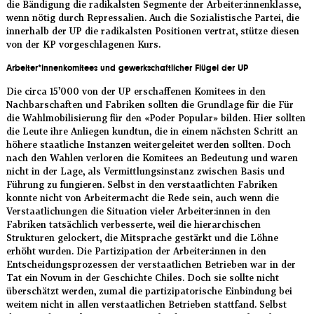
die Bändigung die radikalsten Segmente der Arbeiter:innenklasse,
wenn nötig durch Repressalien. Auch die Sozialistische Partei, die
innerhalb der UP die radikalsten Positionen vertrat, stütze diesen
von der KP vorgeschlagenen Kurs.
Arbeiter*innenkomitees und gewerkschaftlicher Flügel der UP
Die circa 15’000 von der UP erschaffenen Komitees in den
Nachbarschaften und Fabriken sollten die Grundlage für die Für
die Wahlmobilisierung für den «Poder Popular» bilden. Hier sollten
die Leute ihre Anliegen kundtun, die in einem nächsten Schritt an
höhere staatliche Instanzen weitergeleitet werden sollten. Doch
nach den Wahlen verloren die Komitees an Bedeutung und waren
nicht in der Lage, als Vermittlungsinstanz zwischen Basis und
Führung zu fungieren. Selbst in den verstaatlichten Fabriken
konnte nicht von Arbeitermacht die Rede sein, auch wenn die
Verstaatlichungen die Situation vieler Arbeiter:innen in den
Fabriken tatsächlich verbesserte, weil die hierarchischen
Strukturen gelockert, die Mitsprache gestärkt und die Löhne
erhöht wurden. Die Partizipation der Arbeiter:innen in den
Entscheidungsprozessen der verstaatlichen Betrieben war in der
Tat ein Novum in der Geschichte Chiles. Doch sie sollte nicht
überschätzt werden, zumal die partizipatorische Einbindung bei
weitem nicht in allen verstaatlichen Betrieben stattfand. Selbst