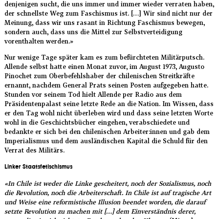
denjenigen sucht, die uns immer und immer wieder verraten haben,
der schnellste Weg zum Faschismus ist. […] Wir sind nicht nur der
Meinung, dass wir uns rasant in Richtung Faschismus bewegen,
sondern auch, dass uns die Mittel zur Selbstverteidigung
vorenthalten werden.»
Nur wenige Tage später kam es zum befürchteten Militärputsch.
Allende selbst hatte einen Monat zuvor, im August 1973, Augusto
Pinochet zum Oberbefehlshaber der chilenischen Streitkräfte
ernannt, nachdem General Prats seinen Posten aufgegeben hatte.
Stunden vor seinem Tod hielt Allende per Radio aus dem
Präsidentenpalast seine letzte Rede an die Nation. Im Wissen, dass
er den Tag wohl nicht überleben wird und dass seine letzten Worte
wohl in die Geschichtsbücher eingehen, verabschiedete und
bedankte er sich bei den chilenischen Arbeiter:innen und gab dem
Imperialismus und dem ausländischen Kapital die Schuld für den
Verrat des Militärs.
Linker Staatsfetischismus
«In Chile ist weder die Linke gescheitert, noch der Sozialismus, noch
die Revolution, noch die Arbeiterschaft. In Chile ist auf tragische Art
und Weise eine reformistische Illusion beendet worden, die darauf
setzte Revolution zu machen mit […] dem Einverständnis derer,