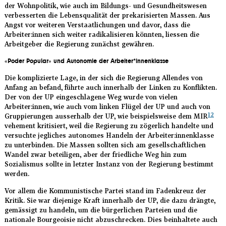
der Wohnpolitik, wie auch im Bildungs- und Gesundheitswesen
verbesserten die Lebensqualität der prekarisierten Massen. Aus
Angst vor weiteren Verstaatlichungen und davor, dass die
Arbeiter:innen sich weiter radikalisieren könnten, liessen die
Arbeitgeber die Regierung zunächst gewähren.
«Poder Popular» und Autonomie der Arbeiter*innenklasse
Die komplizierte Lage, in der sich die Regierung Allendes von
Anfang an befand, führte auch innerhalb der Linken zu Konflikten.
Der von der UP eingeschlagene Weg wurde von vielen
Arbeiter:innen, wie auch vom linken Flügel der UP und auch von
12
Gruppierungen ausserhalb der UP, wie beispielsweise dem MIR
vehement kritisiert, weil die Regierung zu zögerlich handelte und
versuchte jegliches autonomes Handeln der Arbeiter:innenklasse
zu unterbinden. Die Massen sollten sich am gesellschaftlichen
Wandel zwar beteiligen, aber der friedliche Weg hin zum
Sozialismus sollte in letzter Instanz von der Regierung bestimmt
werden.
Vor allem die Kommunistische Partei stand im Fadenkreuz der
Kritik. Sie war diejenige Kraft innerhalb der UP, die dazu drängte,
gemässigt zu handeln, um die bürgerlichen Parteien und die
nationale Bourgeoisie nicht abzuschrecken. Dies beinhaltete auch