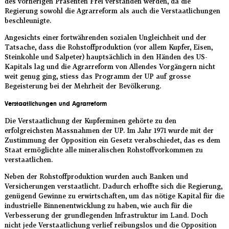
des vorherigen Präsenten Frei verstanden werden, da die
Regierung sowohl die Agrarreform als auch die Verstaatlichungen
beschleunigte.
Angesichts einer fortwährenden sozialen Ungleichheit und der
Tatsache, dass die Rohstoffproduktion (vor allem Kupfer, Eisen,
Steinkohle und Salpeter) hauptsächlich in den Händen des US-
Kapitals lag und die Agrarreform von Allendes Vorgängern nicht
weit genug ging, stiess das Programm der UP auf grosse
Begeisterung bei der Mehrheit der Bevölkerung.
Verstaatlichungen und Agrarreform
Die Verstaatlichung der Kupferminen gehörte zu den
erfolgreichsten Massnahmen der UP. Im Jahr 1971 wurde mit der
Zustimmung der Opposition ein Gesetz verabschiedet, das es dem
Staat ermöglichte alle mineralischen Rohstoffvorkommen zu
verstaatlichen.
Neben der Rohstoffproduktion wurden auch Banken und
Versicherungen verstaatlicht. Dadurch erhoffte sich die Regierung,
genügend Gewinne zu erwirtschaften, um das nötige Kapital für die
industrielle Binnenentwicklung zu haben, wie auch für die
Verbesserung der grundlegenden Infrastruktur im Land. Doch
nicht jede Verstaatlichung verlief reibungslos und die Opposition