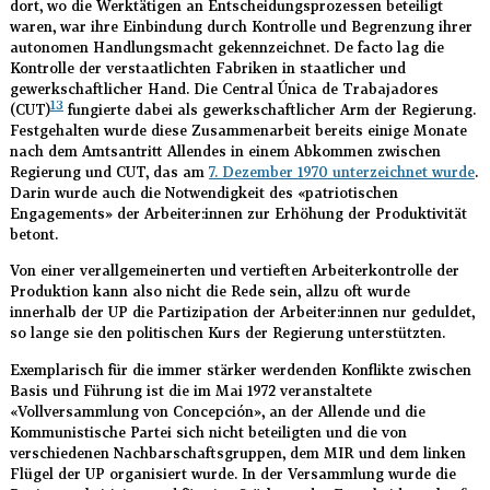
dort, wo die Werktätigen an Entscheidungsprozessen beteiligt
waren, war ihre Einbindung durch Kontrolle und Begrenzung ihrer
autonomen Handlungsmacht gekennzeichnet. De facto lag die
Kontrolle der verstaatlichten Fabriken in staatlicher und
gewerkschaftlicher Hand. Die Central Única de Trabajadores
13
(CUT)
fungierte dabei als gewerkschaftlicher Arm der Regierung.
Festgehalten wurde diese Zusammenarbeit bereits einige Monate
nach dem Amtsantritt Allendes in einem Abkommen zwischen
Regierung und CUT, das am
7. Dezember 1970 unterzeichnet wurde
.
Darin wurde auch die Notwendigkeit des «patriotischen
Engagements» der Arbeiter:innen zur Erhöhung der Produktivität
betont.
Von einer verallgemeinerten und vertieften Arbeiterkontrolle der
Produktion kann also nicht die Rede sein, allzu oft wurde
innerhalb der UP die Partizipation der Arbeiter:innen nur geduldet,
so lange sie den politischen Kurs der Regierung unterstützten.
Exemplarisch für die immer stärker werdenden Konflikte zwischen
Basis und Führung ist die im Mai 1972 veranstaltete
«Vollversammlung von Concepción», an der Allende und die
Kommunistische Partei sich nicht beteiligten und die von
verschiedenen Nachbarschaftsgruppen, dem MIR und dem linken
Flügel der UP organisiert wurde. In der Versammlung wurde die