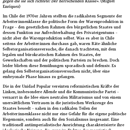
gegen die sie sich richtete: Der herrschenden Klasse»
. (Miguel
Enríquez)
Im Chile der 1970er Jahren stellten die radikalsten Segmente der
Arbeiter:innenklasse die politische Form der Warenproduktion in
Frage – den gesetzlichen Rahmen des bürgerlichen Staates und
dessen Funktion zur Aufrechterhaltung des Privateigentums –
nicht aber die Warenproduktion selbst. Was es aber in Chile
seitens der Arbeiter:innen durchaus gab, waren Räte-ähnliche
Selbstorganisationsversuche, die danach trachteten, mit dem
legalen und bürokratischen Rahmen des Staates, der
Gewerkschaften und der politischen Parteien zu brechen. Doch
leider blieben diese Bemühungen sporadisch und defensiv. Es
gelang den Selbstorganisationsversuchen nicht, über eine
embryonale Phase hinaus zu gelangen.
Die in der Unidad Popular vereinten reformistischen Kräfte der
Linken, insbesondere Allende und die Kommunistische Partei –
vernarrt in die Idee eines neutralen Militarismus und von einem
unersättlichem Vertrauen in die juristischen Werkzeuge des
Staates beseelt – sahen in den radikalen Teilen der
Arbeiter:innenklasse nicht nur eine Gefahr für die eigene politische
Hegemonie, sondern auch für den Sozialismus insgesamt. Eine
traditionell antiimperialistische Ausrichtung charakterisierte ihre