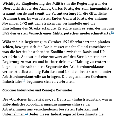
Wichtigste Eingliederung des Militärs in die Regierung war der
Oberbefehlshaber der Armee, Carlos Prats, der zum Innenminister
ernannt wurde und somit die Verantwortung für die öffentliche
Ordnung trug. Es war letzten Endes General Prats, der anfangs
November 1972 mit den Streikenden verhandelte und die
Einstellung des Streiks erlangte. Er sollte auch es sein, der im Juni
15
1973 den ersten Versuch eines Militärputsches niederschmetterte.
Während die Regierung im Oktober 1972 überfordert und planlos
schien, bewegte sich die Basis äusserst schnell und entschlossen,
was die bereits bestehenden Konflikte zwischen Basis und UP
verstärkte. Anstatt auf eine Antwort auf den Streik seitens der
Regierung zu warten und in einer defensive Haltung zu erstarren,
begannen die radikalsten Segmente der Arbeiter:innenklasse
vermehrt selbstständig Fabriken und Land zu besetzen und unter
Arbeiter:innenkontrolle zu bringen. Die sogenannten Cordones
16
Industriales
begannen sich zu verbreiten.
Cordones Industriales und Consejos Comunales
Die «Cordones Industriales», zu Deutsch «Industriegürtel», waren
Räte-ähnliche Koordinierungszusammenschlüsse der
Arbeiter:innen aus verschiedenen besetzten Fabriken und
17
Unternehmen.
Jeder dieser Industriegürtel koordinierte die