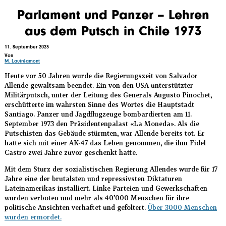
Direkt
Parlament und Panzer – Lehren
zum
aus dem Putsch in Chile 1973
Inhalt
11. September 2023
Von
M. Lautréamont
Heute vor 50 Jahren wurde die Regierungszeit von Salvador
Allende gewaltsam beendet. Ein von den USA unterstützter
Militärputsch, unter der Leitung des Generals Augusto Pinochet,
erschütterte im wahrsten Sinne des Wortes die Hauptstadt
Santiago. Panzer und Jagdflugzeuge bombardierten am 11.
September 1973 den Präsidentenpalast «La Moneda». Als die
Putschisten das Gebäude stürmten, war Allende bereits tot. Er
hatte sich mit einer AK-47 das Leben genommen, die ihm Fidel
Castro zwei Jahre zuvor geschenkt hatte.
Mit dem Sturz der sozialistischen Regierung Allendes wurde für 17
Jahre eine der brutalsten und repressivsten Diktaturen
Lateinamerikas installiert. Linke Parteien und Gewerkschaften
wurden verboten und mehr als 40’000 Menschen für ihre
politische Ansichten verhaftet und gefoltert.
Über 3000 Menschen
wurden ermordet
.