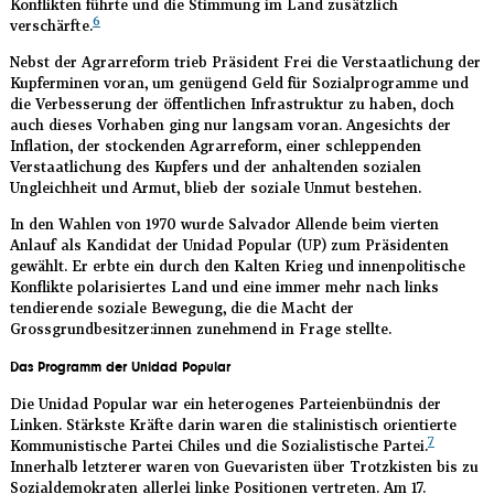
Konflikten führte und die Stimmung im Land zusätzlich
6
verschärfte.
Nebst der Agrarreform trieb Präsident Frei die Verstaatlichung der
Kupferminen voran, um genügend Geld für Sozialprogramme und
die Verbesserung der öffentlichen Infrastruktur zu haben, doch
auch dieses Vorhaben ging nur langsam voran. Angesichts der
Inflation, der stockenden Agrarreform, einer schleppenden
Verstaatlichung des Kupfers und der anhaltenden sozialen
Ungleichheit und Armut, blieb der soziale Unmut bestehen.
In den Wahlen von 1970 wurde Salvador Allende beim vierten
Anlauf als Kandidat der Unidad Popular (UP) zum Präsidenten
gewählt. Er erbte ein durch den Kalten Krieg und innenpolitische
Konflikte polarisiertes Land und eine immer mehr nach links
tendierende soziale Bewegung, die die Macht der
Grossgrundbesitzer:innen zunehmend in Frage stellte.
Das Programm der Unidad Popular
Die Unidad Popular war ein heterogenes Parteienbündnis der
Linken. Stärkste Kräfte darin waren die stalinistisch orientierte
7
Kommunistische Partei Chiles und die Sozialistische Partei.
Innerhalb letzterer waren von Guevaristen über Trotzkisten bis zu
Sozialdemokraten allerlei linke Positionen vertreten. Am 17.