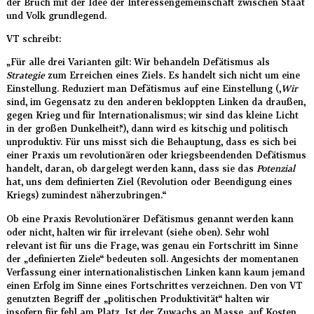
der Bruch mit der Idee der Interessengemeinschaft zwischen Staat
und Volk grundlegend.
VT schreibt:
„Für alle drei Varianten gilt: Wir behandeln Defätismus als
Strategie
zum Erreichen eines Ziels. Es handelt sich nicht um eine
Einstellung. Reduziert man Defätismus auf eine Einstellung (‚
Wir
sind, im Gegensatz zu den anderen bekloppten Linken da draußen,
gegen Krieg und für Internationalismus; wir sind das kleine Licht
in der großen Dunkelheit!‘), dann wird es kitschig und politisch
unproduktiv. Für uns misst sich die Behauptung, dass es sich bei
einer Praxis um revolutionären oder kriegsbeendenden Defätismus
handelt, daran, ob dargelegt werden kann, dass sie das
Potenzial
hat, uns dem definierten Ziel (Revolution oder Beendigung eines
Kriegs) zumindest näherzubringen.“
Ob eine Praxis Revolutionärer Defätismus genannt werden kann
oder nicht, halten wir für irrelevant (siehe oben). Sehr wohl
relevant ist für uns die Frage, was genau ein Fortschritt im Sinne
der „definierten Ziele“ bedeuten soll. Angesichts der momentanen
Verfassung einer internationalistischen Linken kann kaum jemand
einen Erfolg im Sinne eines Fortschrittes verzeichnen. Den von VT
genutzten Begriff der „politischen Produktivität“ halten wir
insofern für fehl am Platz. Ist der Zuwachs an Masse, auf Kosten