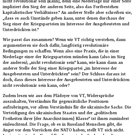
nicht revolutionär sein [kann], denn eine Niederlage nur einer Seite
impliziert den Sieg der anderen Seite, also das Fortbestehen
kapitalistischer Verhältnisse.“ An anderer Stelle aber schreiben sie,
„dass es auch Umstände geben
kann
, unter denen durchaus der
Sieg einer der Kriegsparteien im Interesse der Ausgebeuteten und
Unterdrückten ist.“
Wie passt das zusammen? Wenn wir VT richtig verstehen, dann
argumentieren sie doch dafür, langfristig revolutionäre
Bedingungen zu schaffen. Wenn also eine Praxis, die in einer
Niederlage einer der Kriegsparteien münden kann (also im Sieg
der anderen), „nicht revolutionär sein“ kann, wie kann dann an
anderer Stelle der Sieg einer Kriegspartei „im Interesse der
Ausgebeuteten und Unterdrückten“ sein? Der Schluss daraus ist
doch, dass dieses Interesse der Ausgebeuteten und Unterdrückten
nicht revolutionär sein kann, oder?
Zudem lesen wir aus dem Plädoyer von VT, Widersprüche
auszuhalten, Verständnis für gegensätzliche Positionen
aufzubringen, vor allem Verständnis für die ukrainische Sache. Die
Verteidigung des ukrainischen Staates und der „politischen
Freiheiten ihrer [der Anarchist:innen] Klasse“ ist ihnen zumindest
einleuchtend. Die Frage, ob es in Russland Menschen gibt, die
Angst vor dem Vorrücken der NATO haben, stellt VT sich nicht.