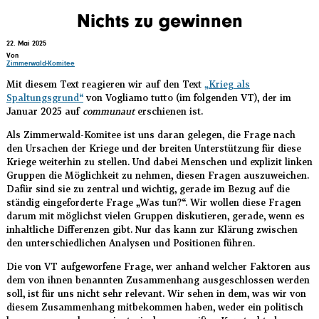
Direkt
Nichts zu gewinnen
zum
Inhalt
22. Mai 2025
Von
Zimmerwald-Komitee
Mit diesem Text reagieren wir auf den Text
„Krieg als
Spaltungsgrund“
von Vogliamo tutto (im folgenden VT), der im
Januar 2025 auf
communaut
erschienen ist.
Als Zimmerwald-Komitee ist uns daran gelegen, die Frage nach
den Ursachen der Kriege und der breiten Unterstützung für diese
Kriege weiterhin zu stellen. Und dabei Menschen und explizit linken
Gruppen die Möglichkeit zu nehmen, diesen Fragen auszuweichen.
Dafür sind sie zu zentral und wichtig, gerade im Bezug auf die
ständig eingeforderte Frage „Was tun?“. Wir wollen diese Fragen
darum mit möglichst vielen Gruppen diskutieren, gerade, wenn es
inhaltliche Differenzen gibt. Nur das kann zur Klärung zwischen
den unterschiedlichen Analysen und Positionen führen.
Die von VT aufgeworfene Frage, wer anhand welcher Faktoren aus
dem von ihnen benannten Zusammenhang ausgeschlossen werden
soll, ist für uns nicht sehr relevant. Wir sehen in dem, was wir von
diesem Zusammenhang mitbekommen haben, weder ein politisch