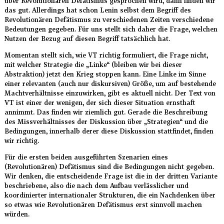
über Revolutionären Defätismus gesprochen wird, dann finden wir
das gut. Allerdings hat schon Lenin selbst dem Begriff des
Revolutionären Defätismus zu verschiedenen Zeiten verschiedene
Bedeutungen gegeben. Für uns stellt sich daher die Frage, welchen
Nutzen der Bezug auf diesen Begriff tatsächlich hat.
Momentan stellt sich, wie VT richtig formuliert, die Frage nicht,
mit welcher Strategie die „Linke“ (bleiben wir bei dieser
Abstraktion) jetzt den Krieg stoppen kann. Eine Linke im Sinne
einer relevanten (auch nur diskursiven) Größe, um auf bestehende
Machtverhältnisse einzuwirken, gibt es aktuell nicht. Der Text von
VT ist einer der wenigen, der sich dieser Situation ernsthaft
annimmt. Das finden wir ziemlich gut. Gerade die Beschreibung
des Missverhältnisses der Diskussion über „Strategien“ und die
Bedingungen, innerhalb derer diese Diskussion stattfindet, finden
wir richtig.
Für die ersten beiden ausgeführten Szenarien eines
(Revolutionären) Defätismus sind die Bedingungen nicht gegeben.
Wir denken, die entscheidende Frage ist die in der dritten Variante
beschriebene, also die nach dem Aufbau verlässlicher und
koordinierter internationaler Strukturen, die ein Nachdenken über
so etwas wie Revolutionären Defätismus erst sinnvoll machen
würden.