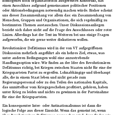
homogenes noch organisatorisch ausgereiftes Konstrukt, das
einen Ausschluss aufgrund gemeinsamer politischer Positionen
oder Aktionsbedingungen notwendig machen würde. Bisher scheint
uns dieser Zusammenhang vor allem das: ein Zusammenhang von
Menschen, Gruppen und Organisationen, die sich regelmäßig zu
bestimmten Themen austauschen. Unser Diskussionsanliegen
bezieht sich daher nicht auf die Frage des Ausschlusses oder roter
Linien. Allerdings hat der Text im Weiteren bei uns einige Fragen
aufgeworfen, die wir gerne weiter diskutieren wollen.
Revolutionärer Defätismus wird in der von VT aufgegriffenen
Diskussion mehrfach angeführt als ein hehres Ziel, etwas, was
unter anderen Bedingungen wohl eine anzustrebende
Handlungsoption wäre. Wir finden an der Idee des Revolutionären
Defätismus richtig, bei Kriegen zwischen Staaten nicht für eine der
Kriegsparteien Partei zu ergreifen. Lohnabhängige und überhaupt
alle, die in einem Staat leben und nicht gerade zum
Regierungspersonal oder zu den Teilen des nationalen Kapitals,
das unmittelbar vom Kriegsgeschehen profitiert, gehören, haben
unter Krieg zu leiden und nichts zu gewinnen in der Parteinahme
für eine der Kriegsparteien.
Ein konsequenter Inter- oder Antinationalismus ist dann die
logische Folge aus dieser Einsicht. Wenn das gemeint ist, wenn