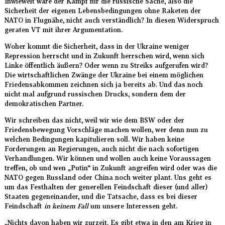
Inwieweit wäre der Kampf für die russische Sache, also die
Sicherheit der eigenen Lebensbedingungen ohne Raketen der
NATO in Flugnähe, nicht auch verständlich? In diesen Widerspruch
geraten VT mit ihrer Argumentation.
Woher kommt die Sicherheit, dass in der Ukraine weniger
Repression herrscht und in Zukunft herrschen wird, wenn sich
Linke öffentlich äußern? Oder wenn zu Streiks aufgerufen wird?
Die wirtschaftlichen Zwänge der Ukraine bei einem möglichen
Friedensabkommen zeichnen sich ja bereits ab. Und das noch
nicht mal aufgrund russischen Drucks, sondern dem der
demokratischen Partner.
Wir schreiben das nicht, weil wir wie dem BSW oder der
Friedensbewegung Vorschläge machen wollen, wer denn nun zu
welchen Bedingungen kapitulieren soll. Wir haben keine
Forderungen an Regierungen, auch nicht die nach sofortigen
Verhandlungen. Wir können und wollen auch keine Voraussagen
treffen, ob und wen „Putin“ in Zukunft angreifen wird oder was die
NATO gegen Russland oder China noch weiter plant. Uns geht es
um das Festhalten der generellen Feindschaft dieser (und aller)
Staaten gegeneinander, und die Tatsache, dass es bei dieser
Feindschaft
in keinem Fall
um unsere Interessen geht.
„Nichts davon haben wir zurzeit. Es gibt etwa in den am Krieg in