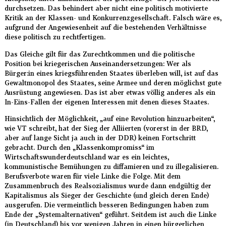
durchsetzen. Das behindert aber nicht eine politisch motivierte
Kritik an der Klassen- und Konkurrenzgesellschaft. Falsch wäre es,
aufgrund der Angewiesenheit auf die bestehenden Verhältnisse
diese politisch zu rechtfertigen.
Das Gleiche gilt für das Zurechtkommen und die politische
Position bei kriegerischen Auseinandersetzungen: Wer als
Bürger:in eines kriegsführenden Staates überleben will, ist auf das
Gewaltmonopol des Staates, seine Armee und deren möglichst gute
Ausrüstung angewiesen. Das ist aber etwas völlig anderes als ein
In-Eins-Fallen der eigenen Interessen mit denen dieses Staates.
Hinsichtlich der Möglichkeit, „auf eine Revolution hinzuarbeiten“,
wie VT schreibt, hat der Sieg der Alliierten (vorerst in der BRD,
aber auf lange Sicht ja auch in der DDR) keinen Fortschritt
gebracht. Durch den „Klassenkompromiss“ im
Wirtschaftswunderdeutschland war es ein leichtes,
kommunistische Bemühungen zu diffamieren und zu illegalisieren.
Berufsverbote waren für viele Linke die Folge. Mit dem
Zusammenbruch des Realsozialismus wurde dann endgültig der
Kapitalismus als Sieger der Geschichte (und gleich deren Ende)
ausgerufen. Die vermeintlich besseren Bedingungen haben zum
Ende der „Systemalternativen“ geführt. Seitdem ist auch die Linke
(in Deutschland) bis vor wenigen Jahren in einen bürgerlichen