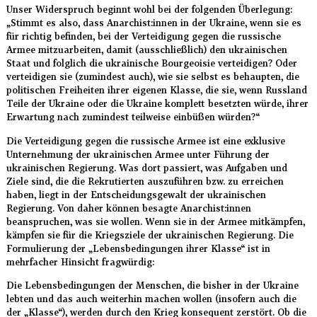
Unser Widerspruch beginnt wohl bei der folgenden Überlegung:
„Stimmt es also, dass Anarchist:innen in der Ukraine, wenn sie es
für richtig befinden, bei der Verteidigung gegen die russische
Armee mitzuarbeiten, damit (ausschließlich) den ukrainischen
Staat und folglich die ukrainische Bourgeoisie verteidigen? Oder
verteidigen sie (zumindest auch), wie sie selbst es behaupten, die
politischen Freiheiten ihrer eigenen Klasse, die sie, wenn Russland
Teile der Ukraine oder die Ukraine komplett besetzten würde, ihrer
Erwartung nach zumindest teilweise einbüßen würden?“
Die Verteidigung gegen die russische Armee ist eine exklusive
Unternehmung der ukrainischen Armee unter Führung der
ukrainischen Regierung. Was dort passiert, was Aufgaben und
Ziele sind, die die Rekrutierten auszuführen bzw. zu erreichen
haben, liegt in der Entscheidungsgewalt der ukrainischen
Regierung. Von daher können besagte Anarchist:innen
beanspruchen, was sie wollen. Wenn sie in der Armee mitkämpfen,
kämpfen sie für die Kriegsziele der ukrainischen Regierung. Die
Formulierung der „Lebensbedingungen ihrer Klasse“ ist in
mehrfacher Hinsicht fragwürdig:
Die Lebensbedingungen der Menschen, die bisher in der Ukraine
lebten und das auch weiterhin machen wollen (insofern auch die
der „Klasse“), werden durch den Krieg konsequent zerstört. Ob die