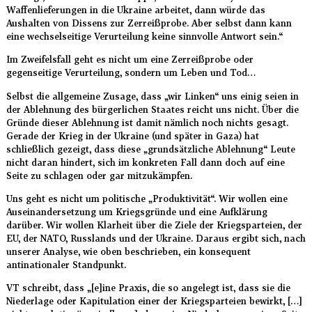
Waffenlieferungen in die Ukraine arbeitet, dann würde das
Aushalten von Dissens zur Zerreißprobe. Aber selbst dann kann
eine wechselseitige Verurteilung keine sinnvolle Antwort sein.“
Im Zweifelsfall geht es nicht um eine Zerreißprobe oder
gegenseitige Verurteilung, sondern um Leben und Tod…
Selbst die allgemeine Zusage, dass „wir Linken“ uns einig seien in
der Ablehnung des bürgerlichen Staates reicht uns nicht. Über die
Gründe dieser Ablehnung ist damit nämlich noch nichts gesagt.
Gerade der Krieg in der Ukraine (und später in Gaza) hat
schließlich gezeigt, dass diese „grundsätzliche Ablehnung“ Leute
nicht daran hindert, sich im konkreten Fall dann doch auf eine
Seite zu schlagen oder gar mitzukämpfen.
Uns geht es nicht um politische „Produktivität“. Wir wollen eine
Auseinandersetzung um Kriegsgründe und eine Aufklärung
darüber. Wir wollen Klarheit über die Ziele der Kriegsparteien, der
EU, der NATO, Russlands und der Ukraine. Daraus ergibt sich, nach
unserer Analyse, wie oben beschrieben, ein konsequent
antinationaler Standpunkt.
VT schreibt, dass „[e]ine Praxis, die so angelegt ist, dass sie die
Niederlage oder Kapitulation einer der Kriegsparteien bewirkt, […]