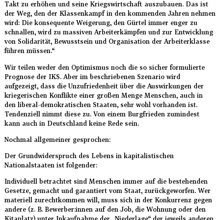
Takt zu erhöhen und seine Kriegswirtschaft auszubauen. Das ist
der Weg, den der Klassenkampf in den kommenden Jahren nehmen
wird: Die konsequente Weigerung, den Gürtel immer enger zu
schnallen, wird zu massiven Arbeiterkämpfen und zur Entwicklung
von Solidarität, Bewusstsein und Organisation der Arbeiterklasse
führen müssen.“
Wir teilen weder den Optimismus noch die so sicher formulierte
Prognose der IKS. Aber im beschriebenen Szenario wird
aufgezeigt, dass die Unzufriedenheit über die Auswirkungen der
kriegerischen Konflikte einer großen Menge Menschen, auch in
den liberal-demokratischen Staaten, sehr wohl vorhanden ist.
Tendenziell nimmt diese zu. Von einem Burgfrieden zumindest
kann auch in Deutschland keine Rede sein.
Nochmal allgemeiner gesprochen:
Der Grundwiderspruch des Lebens in kapitalistischen
Nationalstaaten ist folgender:
Individuell betrachtet sind Menschen immer auf die bestehenden
Gesetze, gemacht und garantiert vom Staat, zurückgeworfen. Wer
materiell zurechtkommen will, muss sich in der Konkurrenz gegen
andere (z. B. Bewerber:innen auf den Job, die Wohnung oder den
Kitaplatz) unter Inkaufnahme der „Niederlage“ der jeweils anderen