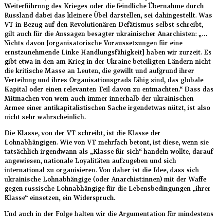
Weiterführung des Krieges oder die feindliche Übernahme durch
Russland dabei das kleinere Übel darstellen, sei dahingestellt. Was
VT in Bezug auf den Revolutionären Defätismus selbst schreibt,
gilt auch für die Aussagen besagter ukrainischer Anarchisten: „…
Nichts davon [organisatorische Voraussetzungen für eine
ernstzunehmende Linke Handlungsfähigkeit] haben wir zurzeit. Es
gibt etwa in den am Krieg in der Ukraine beteiligten Ländern nicht
die kritische Masse an Leuten, die gewillt und aufgrund ihrer
Verteilung und ihres Organisationsgrads fähig sind, das globale
Kapital oder einen relevanten Teil davon zu entmachten.“
Dass das
Mitmachen von wem auch immer innerhalb der ukrainischen
Armee einer antikapitalistischen Sache irgendetwas nützt, ist also
nicht sehr wahrscheinlich.
Die Klasse, von der VT schreibt, ist die Klasse der
Lohnabhängigen. Wie von VT mehrfach betont, ist diese, wenn sie
tatsächlich irgendwann als „Klasse für sich“ handeln wollte, darauf
angewiesen, nationale Loyalitäten aufzugeben und sich
international zu organisieren. Von daher ist die Idee, dass sich
ukrainische Lohnabhängige (oder Anarchist:innen) mit der Waffe
gegen russische Lohnabhängige für die Lebensbedingungen „ihrer
Klasse“ einsetzen, ein Widerspruch.
Und auch in der Folge halten wir die Argumentation für mindestens