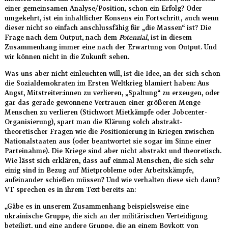
einer gemeinsamen Analyse/Position, schon ein Erfolg? Oder
umgekehrt, ist ein inhaltlicher Konsens ein Fortschritt, auch wenn
dieser nicht so einfach anschlussfähig für „die Massen“ ist? Die
Frage nach dem Output, nach dem
Potenzial
, ist in diesem
Zusammenhang immer eine nach der Erwartung von Output. Und
wir können nicht in die Zukunft sehen.
Was uns aber nicht einleuchten will, ist die Idee, an der sich schon
die Sozialdemokraten im Ersten Weltkrieg blamiert haben: Aus
Angst, Mitstreiter:innen zu verlieren, „Spaltung“ zu erzeugen, oder
gar das gerade gewonnene Vertrauen einer größeren Menge
Menschen zu verlieren (Stichwort Mietkämpfe oder Jobcenter-
Organisierung), spart man die Klärung solch abstrakt-
theoretischer Fragen wie die Positionierung in Kriegen zwischen
Nationalstaaten aus (oder beantwortet sie sogar im Sinne einer
Parteinahme). Die Kriege sind aber nicht abstrakt und theoretisch.
Wie lässt sich erklären, dass auf einmal Menschen, die sich sehr
einig sind in Bezug auf Mietprobleme oder Arbeitskämpfe,
aufeinander schießen müssen? Und wie verhalten diese sich dann?
VT sprechen es in ihrem Text bereits an:
„Gäbe es in unserem Zusammenhang beispielsweise eine
ukrainische Gruppe, die sich an der militärischen Verteidigung
beteiligt, und eine andere Gruppe, die an einem Boykott von