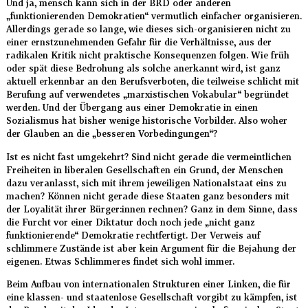
Und ja, mensch kann sich in der BRD oder anderen
„funktionierenden Demokratien“ vermutlich einfacher organisieren.
Allerdings gerade so lange, wie dieses sich-organisieren nicht zu
einer ernstzunehmenden Gefahr für die Verhältnisse, aus der
radikalen Kritik nicht praktische Konsequenzen folgen. Wie früh
oder spät diese Bedrohung als solche anerkannt wird, ist ganz
aktuell erkennbar an den Berufsverboten, die teilweise schlicht mit
Berufung auf verwendetes „marxistischen Vokabular“ begründet
werden. Und der Übergang aus einer Demokratie in einen
Sozialismus hat bisher wenige historische Vorbilder. Also woher
der Glauben an die „besseren Vorbedingungen“?
Ist es nicht fast umgekehrt? Sind nicht gerade die vermeintlichen
Freiheiten in liberalen Gesellschaften ein Grund, der Menschen
dazu veranlasst, sich mit ihrem jeweiligen Nationalstaat eins zu
machen? Können nicht gerade diese Staaten ganz besonders mit
der Loyalität ihrer Bürger:innen rechnen? Ganz in dem Sinne, dass
die Furcht vor einer Diktatur doch noch jede „nicht ganz
funktionierende“ Demokratie rechtfertigt. Der Verweis auf
schlimmere Zustände ist aber kein Argument für die Bejahung der
eigenen. Etwas Schlimmeres findet sich wohl immer.
Beim Aufbau von internationalen Strukturen einer Linken, die für
eine klassen- und staatenlose Gesellschaft vorgibt zu kämpfen, ist